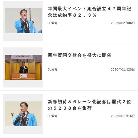
年間最大イベント組合設立４７周年記
念は成約率８２．３％
JU愛知
2026年02月06日
新年賀詞交歓会を盛大に開催
JU愛知
2026年01月20日
新春初荷＆６レーン化記念は歴代２位
の５２３８台を集荷
JU愛知
2026年01月16日