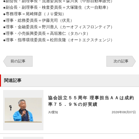
●副会長・副理事長・流通委員長＝森川実（中部自動車販売）
●副会長・副理事長・検査委員長＝大塚隆生（大一自動車）
●専務理事＝尾崎輝彦（ＪＵ愛知）
●理事・総務委員長＝伊藤充司（伏見）
●理事・金融委員長＝野川善人（カーオフィスフロンティア）
●理事・小売振興委員長＝高垣雅仁（タカハタ）
●理事・指導環境委員長＝松田良隆（オートエクスチェンジ）
前の記事
次の記事
関連記事
協会設立５５周年 理事担当ＡＡは成約
率７５．９％の好実績
JU愛知
2026年08月07日