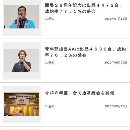
開場２８周年記念は出品４４７２台、
成約率７７．１％の盛会
JU愛知
2026年07月13日
青年部担当AAは出品４６３９台、成約
率７６．２％の盛会
JU愛知
2026年06月05日
令和８年度 合同通常総会を開催
JU愛知
2026年05月25日