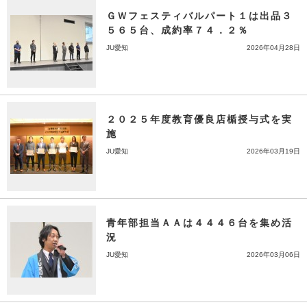
ＧＷフェスティバルパート１は出品３
５６５台、成約率７４．２％
JU愛知
2026年04月28日
２０２５年度教育優良店楯授与式を実
施
JU愛知
2026年03月19日
青年部担当ＡＡは４４４６台を集め活
況
JU愛知
2026年03月06日