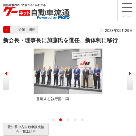
メニュー
企業・団体
2023年05月29日
新会長・理事長に加藤氏を選任、新体制に移行
会長・理事長
登壇する執行部一同
登壇する執行部
愛知県中古自動車販売協
会・商工組合