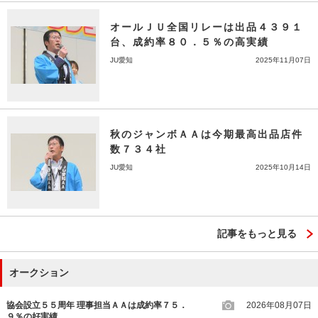
オールＪＵ全国リレーは出品４３９１
台、成約率８０．５％の高実績
JU愛知
2025年11月07日
秋のジャンボＡＡは今期最高出品店件
数７３４社
JU愛知
2025年10月14日
記事をもっと見る
オークション
協会設立５５周年 理事担当ＡＡは成約率７５．
2026年08月07日
９％の好実績