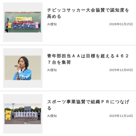
チビッコサッカー大会協賛で認知度を
高める
JU愛知
2026年01月15日
青年部担当ＡＡは目標を超える４６２
７台を集荷
JU愛知
2025年12月05日
スポーツ事業協賛で組織ＰＲにつなげ
る
JU愛知
2025年11月14日