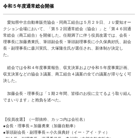
令和５年度通常総会開催
愛知県中古自動車販売協会・同商工組合は５月２９日、ＪＵ愛知オー
クション会場において、「第５２回通常総会（協会）」と「第４６回通
常総会（商工組合）を開催した。任期満了に伴う役員改選では、会長・
理事長に加藤勇東氏、筆頭副会長・筆頭副理事長に小久保典好氏、副会
長・副理事長に森川実氏、大塚隆生氏が選任され、新体制が決定し
た。
総会では令和４年度事業報告、収支決算および令和５年度事業計画、
収支決算などの協会３議案、商工組合４議案の全ての議案が滞りなく可
決した。
加藤会長・理事長は「１期２年間、皆様のお役に立てるよう取り組ん
でまいります」と抱負を述べた。
【役員改選】（一部抜粋、カッコ内は会社名）
●会長・理事長＝加藤勇東（加藤自動車）
●筆頭副会長・副理事長＝小久保典好（イー・アイ・ティ）