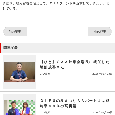
き続き、地元密着会場として、ＣＡＡブランドを訴求していきたい」と
している。
前の記事
次の記事
関連記事
【ひと】ＣＡＡ岐阜会場長に就任した
坂部成吾さん
CAA岐阜
2026年08月03日
ＧＩＦＵの夏まつりＡＡパート１は成
約率６８％の高実績
CAA岐阜
2026年07月16日