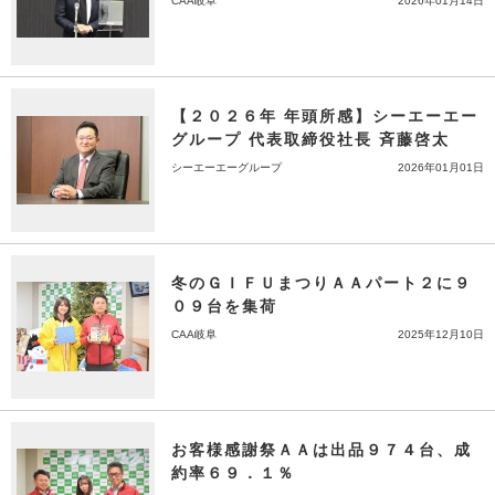
CAA岐阜
2026年01月14日
【２０２６年 年頭所感】シーエーエー
グループ 代表取締役社長 斉藤啓太
シーエーエーグループ
2026年01月01日
冬のＧＩＦＵまつりＡＡパート２に９
０９台を集荷
CAA岐阜
2025年12月10日
お客様感謝祭ＡＡは出品９７４台、成
約率６９．１％