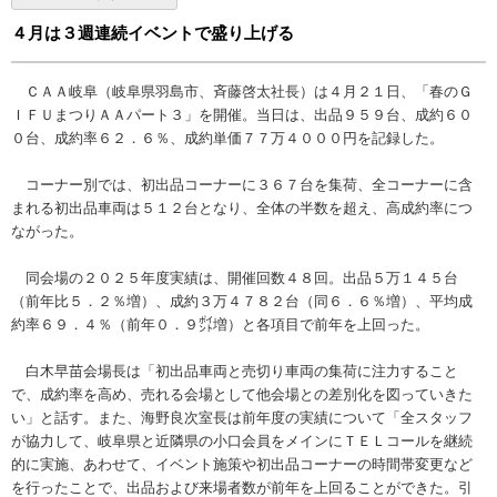
４月は３週連続イベントで盛り上げる
ＣＡＡ岐阜（岐阜県羽島市、斉藤啓太社長）は４月２１日、「春のＧ
ＩＦＵまつりＡＡパート３」を開催。当日は、出品９５９台、成約６０
０台、成約率６２．６％、成約単価７７万４０００円を記録した。
コーナー別では、初出品コーナーに３６７台を集荷、全コーナーに含
まれる初出品車両は５１２台となり、全体の半数を超え、高成約率につ
ながった。
同会場の２０２５年度実績は、開催回数４８回。出品５万１４５台
（前年比５．２％増）、成約３万４７８２台（同６．６％増）、平均成
約率６９．４％（前年０．９㌽増）と各項目で前年を上回った。
白木早苗会場長は「初出品車両と売切り車両の集荷に注力すること
で、成約率を高め、売れる会場として他会場との差別化を図っていきた
い」と話す。また、海野良次室長は前年度の実績について「全スタッフ
が協力して、岐阜県と近隣県の小口会員をメインにＴＥＬコールを継続
的に実施、あわせて、イベント施策や初出品コーナーの時間帯変更など
を行ったことで、出品および来場者数が前年を上回ることができた。引