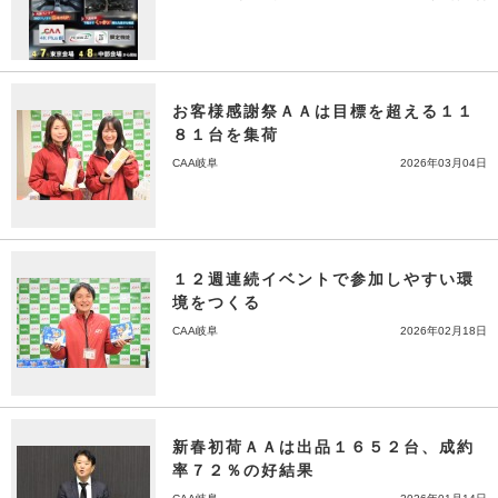
お客様感謝祭ＡＡは目標を超える１１
８１台を集荷
CAA岐阜
2026年03月04日
１２週連続イベントで参加しやすい環
境をつくる
CAA岐阜
2026年02月18日
新春初荷ＡＡは出品１６５２台、成約
率７２％の好結果