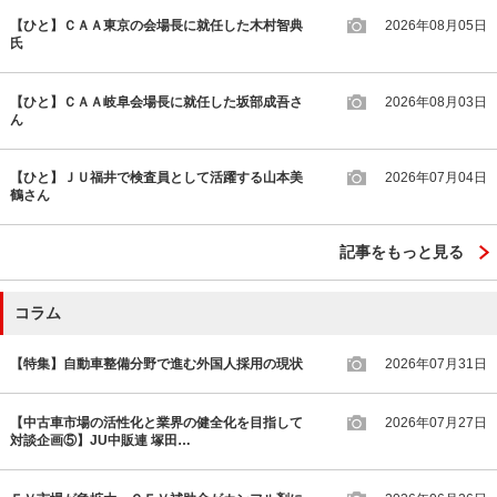
【ひと】ＣＡＡ東京の会場長に就任した木村智典
2026年08月05日
氏
【ひと】ＣＡＡ岐阜会場長に就任した坂部成吾さ
2026年08月03日
ん
【ひと】ＪＵ福井で検査員として活躍する山本美
2026年07月04日
鶴さん
記事をもっと見る
コラム
【特集】自動車整備分野で進む外国人採用の現状
2026年07月31日
【中古車市場の活性化と業界の健全化を目指して
2026年07月27日
対談企画⑤】JU中販連 塚田…