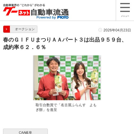
メニュー
オークション
2026年04月23日
春のＧＩＦＵまつりＡＡパート３は出品９５９台、
成約率６２．６％
取引台数賞で「名古屋ふらんす よも
ぎ餅」を進呈
CAA岐阜