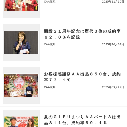
CAA岐阜
2025年11月19日
開設２１周年記念は歴代３位の成約率
８２．０％を記録
CAA岐阜
2025年10月08日
お客様感謝祭ＡＡ出品８５０台、成約
率７３．１％
CAA岐阜
2025年09月22日
夏のＧＩＦＵまつりＡＡパート３は出
品８１１台、成約率６９．１％