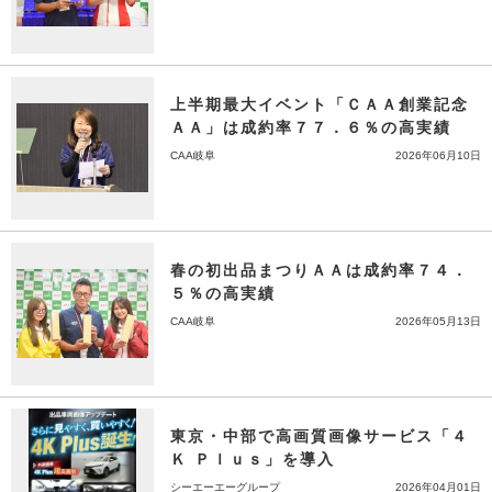
上半期最大イベント「ＣＡＡ創業記念
ＡＡ」は成約率７７．６％の高実績
CAA岐阜
2026年06月10日
春の初出品まつりＡＡは成約率７４．
５％の高実績
CAA岐阜
2026年05月13日
東京・中部で高画質画像サービス「４
Ｋ Ｐｌｕｓ」を導入
シーエーエーグループ
2026年04月01日