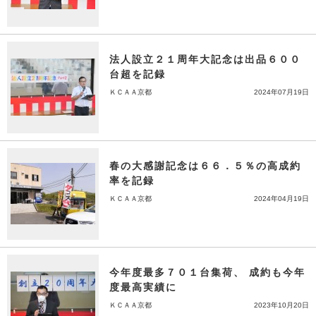
法人設立２１周年大記念は出品６００
台超を記録
ＫＣＡＡ京都
2024年07月19日
春の大感謝記念は６６．５％の高成約
率を記録
ＫＣＡＡ京都
2024年04月19日
今年度最多７０１台集荷、 成約も今年
度最高実績に
ＫＣＡＡ京都
2023年10月20日