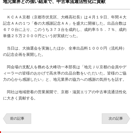
地元業界との強い結束で、中古車流通活性化に貢献
ＫＣＡＡ京都（京都市伏見区、大峰高社長）は４月１９日、年間４大
記念ＡＡの１つ「春の大感謝記念ＡＡ」を盛大に開催した。出品台数は
６７０台に上り、このうち３７３台を成約し、成約率５５．７％、成約
単価２５万２０００円という好実績だった。
当日は、大抽選会を実施したほか、全車出品料１０００円（流札時）
の記念企画を展開した。
同会場の支配人を務める大峰功一本部長は「地元ＪＵ京都の会員やデ
ィーラーの皆様のおかげで高水準の出品台数をいただいた。皆様のご協
力の心から感謝したい」と、地元業界の協力への感謝の気持ちを話す。
同社は地域密着の営業展開で、京都・滋賀エリアの中古車流通活性化
に大きく貢献する。
前の記事
次の記事