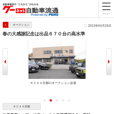
メニュー
オークション
2023年04月26日
春の大感謝記念は出品６７０台の高水準
ＫＣＡＡ京都のオークション会場
出品ヤードは満
ＫＣＡＡ京都