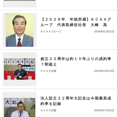
【２０２６年 年頭所感】ＫＣＡＡグ
ループ 代表取締役社長 大峰 高
ＫＣＡＡグループ
2026年01月01日
創立２２周年は約１０年ぶりの成約率
７割超え
ＫＣＡＡ京都
2025年10月14日
法人設立２２周年大記念は今期最高成
約率を記録
ＫＣＡＡ京都
2025年07月23日