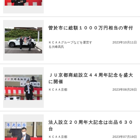
曽於市に総額１０００万円相当の寄付
ＫＣＡＡグループなどを運営す
2023年10月11日
る大峰高氏
ＪＵ京都商組設立４４周年記念を盛大
に開催
ＫＣＡＡ京都
2023年08月26日
法人設立２０周年大記念は出品６３０
台
ＫＣＡＡ京都
2023年07月19日