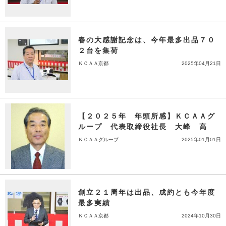
春の大感謝記念は、今年最多出品７０
２台を集荷
ＫＣＡＡ京都
2025年04月21日
【２０２５年 年頭所感】ＫＣＡＡグ
ループ 代表取締役社長 大峰 高
ＫＣＡＡグループ
2025年01月01日
創立２１周年は出品、成約とも今年度
最多実績
ＫＣＡＡ京都
2024年10月30日