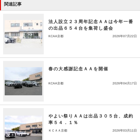
関連記事
法人設立２３周年記念ＡＡは今年一番
の出品６５４台を集荷し盛会
KCAA京都
2026年07月22日
春の大感謝記念ＡＡを開催
KCAA京都
2026年04月17日
やよい祭りＡＡは出品３０５台、成約
率５４．１％
ＫＣＡＡ京都
2026年03月11日