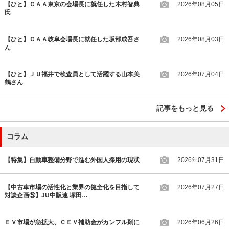
【ひと】ＣＡＡ東京の会場長に就任した木村智典
2026年08月05日
氏
【ひと】ＣＡＡ岐阜会場長に就任した坂部成吾さ
2026年08月03日
ん
【ひと】ＪＵ福井で検査員として活躍する山本美
2026年07月04日
鶴さん
記事をもっと見る
コラム
【特集】自動車整備分野で進む外国人採用の現状
2026年07月31日
【中古車市場の活性化と業界の健全化を目指して
2026年07月27日
対談企画⑤】JU中販連 塚田…
ＥＶ市場が急拡大、ＣＥＶ補助金がカンフル剤に
2026年06月26日