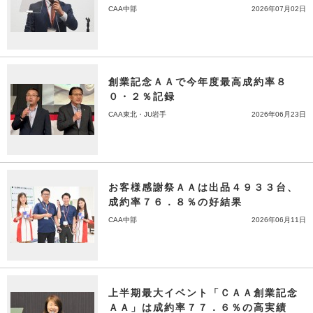
CAA中部
2026年07月02日
創業記念ＡＡで今年度最高成約率８
０・２％記録
CAA東北・JU岩手
2026年06月23日
お客様感謝祭ＡＡは出品４９３３台、
成約率７６．８％の好結果
CAA中部
2026年06月11日
上半期最大イベント「ＣＡＡ創業記念
ＡＡ」は成約率７７．６％の高実績