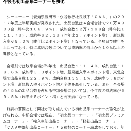
今後も初出品系コーナーを強化
シーエーエー（愛知県豊田市・永谷敏行社長以下「ＣＡＡ」）の２０
１７年度上半期実績が発表された。出品台数は４会場合計で２０万４９
０３台（昨年比１０６．９％）、成約台数１２万７１９８台（昨年比１
１１．７％）、成約率６２．１％（昨年比２．７ポイント増）、新規搬
入率６９．０％（昨年比２ポイント増）となっている。全項目で昨年を
上回っており、特に成約台数については成約率の向上から１０％以上の
進捗となっている。
会場別では岐阜会場が昨年比、出品台数１１１．４％、成約台数１１
８．６％、成約率３．３ポイント増、新規搬入率４ポイント増、東北会
場で出品台数１２２．９％、成約台数１３５．１％、成約率５．８ポイ
ント増、新規搬入率４ポイント増と全体を牽引している。また、全会場
の４５％の出品台数を占める中部会場においては、今年度の成約率が６
９．５％（昨年比５ポイント増）と高実績になっている。
好調の要因として同社が取り組んでいる初出品系コーナーの強化が上
げられる。中部会場では現在、「初出品コーナー」・「初出品プレミア
ムコーナー」・「輸入車初出品コーナー」・「軽初出品コーナー」・
「ＣＡＡ中部初出品コーナー」と５種類のコーナー編成をしており、初