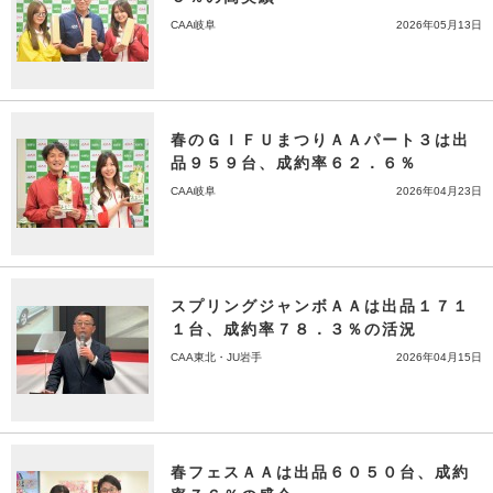
CAA岐阜
2026年05月13日
春のＧＩＦＵまつりＡＡパート３は出
品９５９台、成約率６２．６％
CAA岐阜
2026年04月23日
スプリングジャンボＡＡは出品１７１
１台、成約率７８．３％の活況
CAA東北・JU岩手
2026年04月15日
春フェスＡＡは出品６０５０台、成約