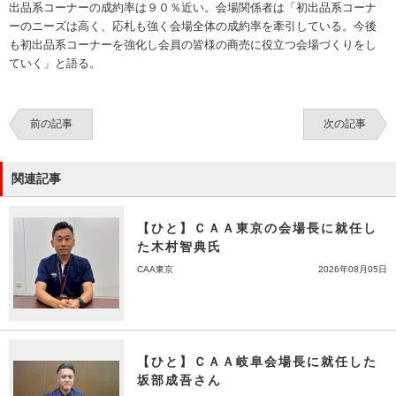
出品系コーナーの成約率は９０％近い。会場関係者は「初出品系コーナ
ーのニーズは高く、応札も強く会場全体の成約率を牽引している。今後
も初出品系コーナーを強化し会員の皆様の商売に役立つ会場づくりをし
ていく」と語る。
前の記事
次の記事
関連記事
【ひと】ＣＡＡ東京の会場長に就任し
た木村智典氏
CAA東京
2026年08月05日
【ひと】ＣＡＡ岐阜会場長に就任した
坂部成吾さん