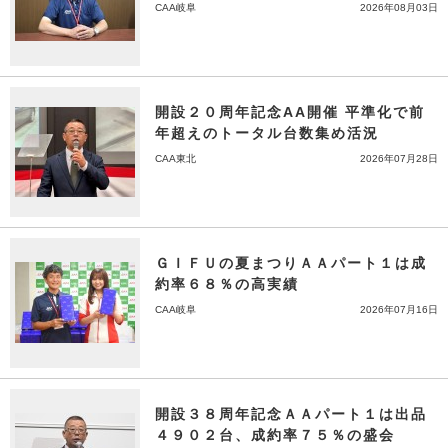
CAA岐阜
2026年08月03日
開設２０周年記念AA開催 平準化で前
年超えのトータル台数集め活況
CAA東北
2026年07月28日
ＧＩＦＵの夏まつりＡＡパート１は成
約率６８％の高実績
CAA岐阜
2026年07月16日
開設３８周年記念ＡＡパート１は出品
４９０２台、成約率７５％の盛会