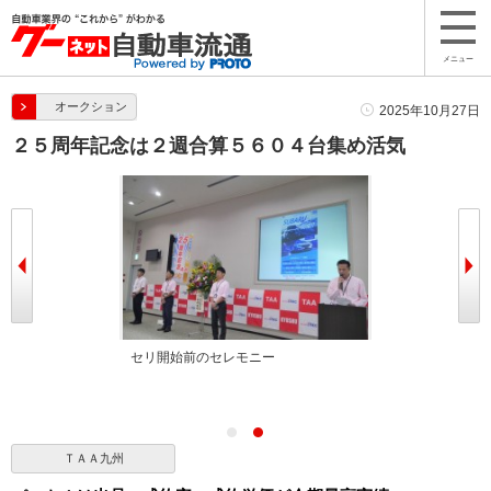
メニュー
オークション
2025年10月27日
２５周年記念は２週合算５６０４台集め活気
葉を述べた
セリ開始前のセレモニー
ＴＡＡ九州