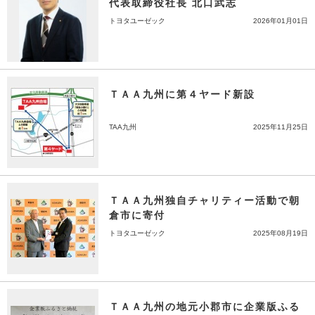
代表取締役社長 北口武志
トヨタユーゼック
2026年01月01日
ＴＡＡ九州に第４ヤード新設
TAA九州
2025年11月25日
ＴＡＡ九州独自チャリティー活動で朝
倉市に寄付
トヨタユーゼック
2025年08月19日
ＴＡＡ九州の地元小郡市に企業版ふる