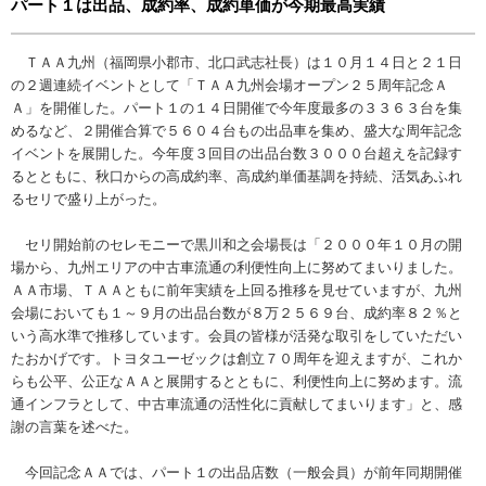
パート１は出品、成約率、成約単価が今期最高実績
ＴＡＡ九州（福岡県小郡市、北口武志社長）は１０月１４日と２１日
の２週連続イベントとして「ＴＡＡ九州会場オープン２５周年記念Ａ
Ａ」を開催した。パート１の１４日開催で今年度最多の３３６３台を集
めるなど、２開催合算で５６０４台もの出品車を集め、盛大な周年記念
イベントを展開した。今年度３回目の出品台数３０００台超えを記録す
るとともに、秋口からの高成約率、高成約単価基調を持続、活気あふれ
るセリで盛り上がった。
セリ開始前のセレモニーで黒川和之会場長は「２０００年１０月の開
場から、九州エリアの中古車流通の利便性向上に努めてまいりました。
ＡＡ市場、ＴＡＡともに前年実績を上回る推移を見せていますが、九州
会場においても１～９月の出品台数が８万２５６９台、成約率８２％と
いう高水準で推移しています。会員の皆様が活発な取引をしていただい
たおかげです。トヨタユーゼックは創立７０周年を迎えますが、これか
らも公平、公正なＡＡと展開するとともに、利便性向上に努めます。流
通インフラとして、中古車流通の活性化に貢献してまいります」と、感
謝の言葉を述べた。
今回記念ＡＡでは、パート１の出品店数（一般会員）が前年同期開催