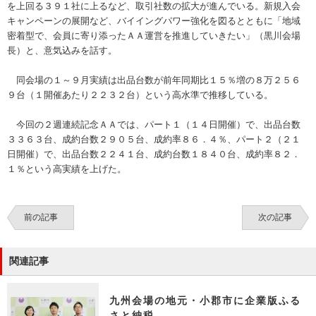
を上回る３９１社に上るなど、取引社数の拡大が進んでいる。新規入会
キャンペーンの展開など、バイイングパワー強化を図るとともに「地域
密着型で、会員に寄り添ったＡＡ運営を推進していきたい」（黒川会場
長）と、意気込みを話す。
同会場の１～９月実績は出品台数が前年同期比１５％増の８万２５６
９台（１開催あたり２２３２台）という高水準で推移している。
今回の２週連続記念ＡＡでは、パート１（１４日開催）で、出品台数
３３６３台、成約台数２９０５台、成約率８６．４％、パート２（２１
日開催）で、出品台数２２４１台、成約台数１８４０台、成約率８２．
１％という高実績を上げた。
前の記事
次の記事
関連記事
九州会場の地元・小郡市に企業版ふる
さと納税