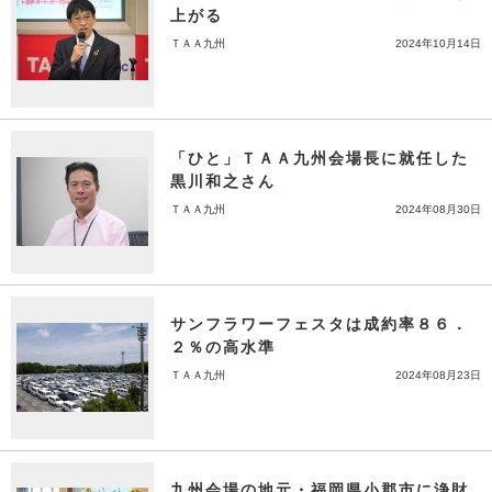
上がる
ＴＡＡ九州
2024年10月14日
「ひと」ＴＡＡ九州会場長に就任した
黒川和之さん
ＴＡＡ九州
2024年08月30日
サンフラワーフェスタは成約率８６．
２％の高水準
ＴＡＡ九州
2024年08月23日
九州会場の地元・福岡県小郡市に浄財