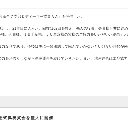
連合＆全７支部＆ディーラー協賛ＡＡ」を開催した。
足し、21年目に入った。回数は62回を数え、先人の役員、会員様と共に進
ー様、会員様、ＪＵ千葉様、ＪＵ東京様の皆様のご協力をいただいた結果」と
は力なりであり、今後は更に一致団結して臨んでいかないといけない時代が来
の力をお借りしながら湾岸連合を続けていきたい。また、湾岸連合は出品協力
念式典祝賀会を盛大に開催