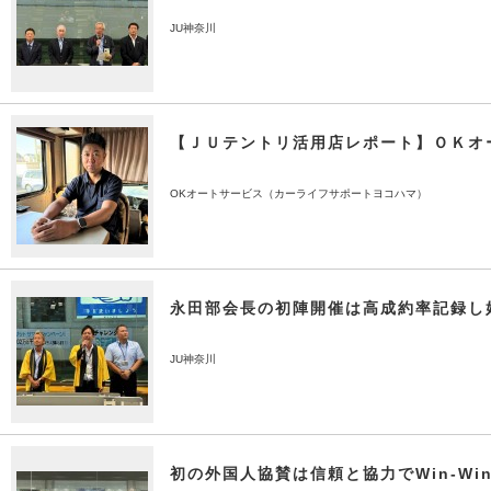
JU神奈川
【ＪＵテントリ活用店レポート】ＯＫオ
OKオートサービス（カーライフサポートヨコハマ）
永田部会長の初陣開催は高成約率記録し
JU神奈川
初の外国人協賛は信頼と協力でWin-Wi