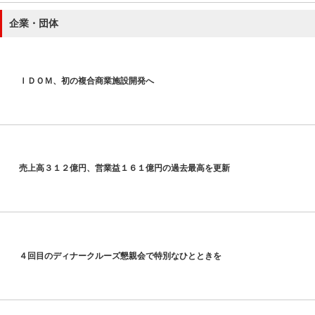
企業・団体
ＩＤＯＭ、初の複合商業施設開発へ
売上高３１２億円、営業益１６１億円の過去最高を更新
４回目のディナークルーズ懇親会で特別なひとときを