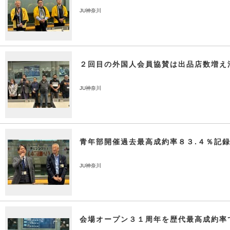
JU神奈川
２回目の外国人会員協賛は出品店数増え
JU神奈川
青年部開催過去最高成約率８３.４％記
JU神奈川
会場オープン３１周年を歴代最高成約率