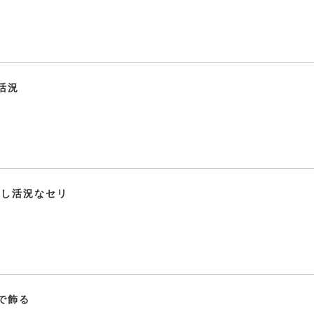
活況
録し活況なセリ
で飾る