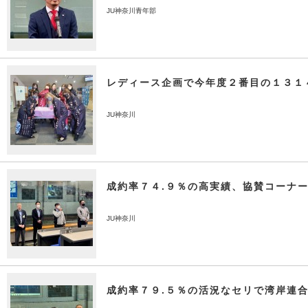
JU神奈川青年部
レディース企画で今年度２番目の１３１
JU神奈川
成約率７４.９％の高実績、協賛コーナ
JU神奈川
成約率７９.５％の活況なセリで湾岸連