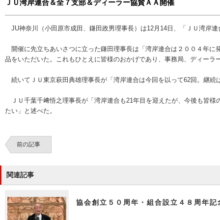
ＪＵ湾岸連合＆全７支部＆ディーラー協賛ＡＡ開催
JU神奈川（小田原市成田、鎌田政男理事長）は12月14日、「ＪＵ湾岸
開催に先立ちあいさつに立った鎌田理事長は「湾岸連合は２００４年に発
品をいただいた。これもひとえに皆様のおかげであり、事務局、ディーラ
続いてＪＵ東京萩田典雄理事長が「湾岸連合は今回を以って62回。継続
ＪＵ千葉千﨑悟之理事長が「湾岸連合も21年目を迎えたが、今後も皆様
たい」と述べた。
前の記事
関連記事
協会創立５０周年・組合設立４８周年記