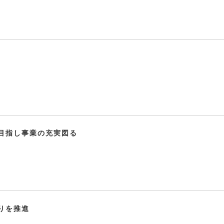
す
目指し事業の充実図る
りを推進