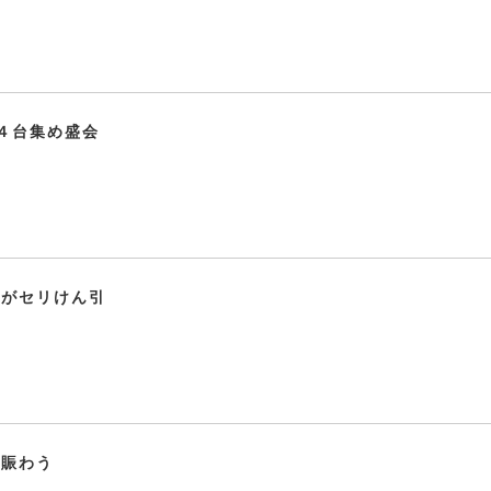
４台集め盛会
ーがセリけん引
合賑わう