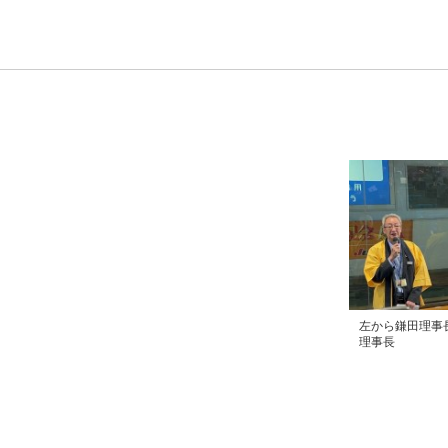
左から鎌田理事
理事長