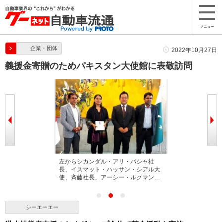
メニュー
企業・団体
2022年10月27日
義援金寄贈のためパキスタン大使館に表敬訪問
（右）とイスマ
左からシカンダル・アリ・パシャ社
贈呈式後には中
ル大使（左）
長、イスマット・ハッサン・シアル大
見交換が行われ
使、斉藤社長、アーシー・ルクマン…
シーエーエー