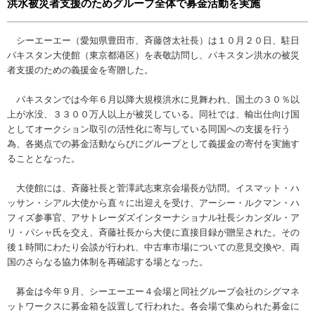
洪水被災者支援のためグループ全体で募金活動を実施
シーエーエー（愛知県豊田市、斉藤啓太社長）は１０月２０日、駐日
パキスタン大使館（東京都港区）を表敬訪問し、パキスタン洪水の被災
者支援のための義援金を寄贈した。
パキスタンでは今年６月以降大規模洪水に見舞われ、国土の３０％以
上が水没、３３００万人以上が被災している。同社では、輸出仕向け国
としてオークション取引の活性化に寄与している同国への支援を行う
為、各拠点での募金活動ならびにグループとして義援金の寄付を実施す
ることとなった。
大使館には、斉藤社長と菅澤武志東京会場長が訪問。イスマット・ハ
ッサン・シアル大使から直々に出迎えを受け、アーシー・ルクマン・ハ
フィズ参事官、アサトレーダズインターナショナル社長シカンダル・ア
リ・パシャ氏を交え、斉藤社長から大使に直接目録が贈呈された。その
後１時間にわたり会談が行われ、中古車市場についての意見交換や、両
国のさらなる協力体制を再確認する場となった。
募金は今年９月、シーエーエー４会場と同社グループ会社のシグマネ
ットワークスに募金箱を設置して行われた。各会場で集められた募金に