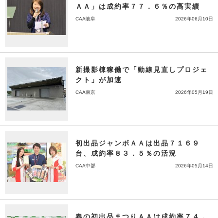
ＡＡ」は成約率７７．６％の高実績
CAA岐阜
2026年06月10日
新撮影棟稼働で「動線見直しプロジェ
クト」が加速
CAA東京
2026年05月19日
初出品ジャンボＡＡは出品７１６９
台、成約率８３．５％の活況
CAA中部
2026年05月14日
春の初出品まつりＡＡは成約率７４．