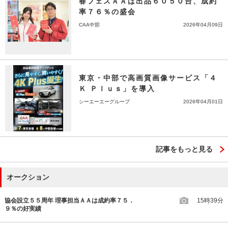
春フェスＡＡは出品６０５０台、成約
率７６％の盛会
CAA中部
2026年04月09日
東京・中部で高画質画像サービス「４
Ｋ Ｐｌｕｓ」を導入
シーエーエーグループ
2026年04月01日
記事をもっと見る
オークション
協会設立５５周年 理事担当ＡＡは成約率７５．
15時39分
９％の好実績