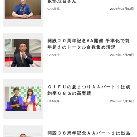
坂部成吾さん
CAA岐阜
2026年08月03日
開設２０周年記念AA開催 平準化で前
年超えのトータル台数集め活況
CAA東北
2026年07月28日
ＧＩＦＵの夏まつりＡＡパート１は成
約率６８％の高実績
CAA岐阜
2026年07月16日
開設３８周年記念ＡＡパート１は出品