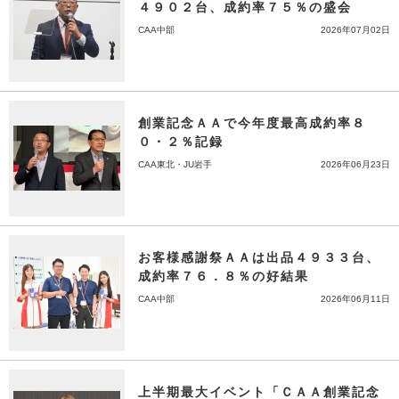
４９０２台、成約率７５％の盛会
CAA中部
2026年07月02日
創業記念ＡＡで今年度最高成約率８
０・２％記録
CAA東北・JU岩手
2026年06月23日
お客様感謝祭ＡＡは出品４９３３台、
成約率７６．８％の好結果
CAA中部
2026年06月11日
上半期最大イベント「ＣＡＡ創業記念