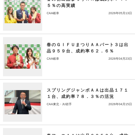
５％の高実績
CAA岐阜
2026年05月13日
春のＧＩＦＵまつりＡＡパート３は出
品９５９台、成約率６２．６％
CAA岐阜
2026年04月23日
スプリングジャンボＡＡは出品１７１
１台、成約率７８．３％の活況
CAA東北・JU岩手
2026年04月15日