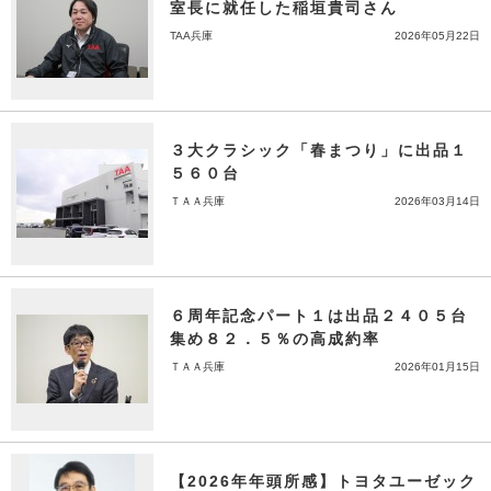
室長に就任した稲垣貴司さん
TAA兵庫
2026年05月22日
３大クラシック「春まつり」に出品１
５６０台
ＴＡＡ兵庫
2026年03月14日
６周年記念パート１は出品２４０５台
集め８２．５％の高成約率
ＴＡＡ兵庫
2026年01月15日
【2026年年頭所感】トヨタユーゼック