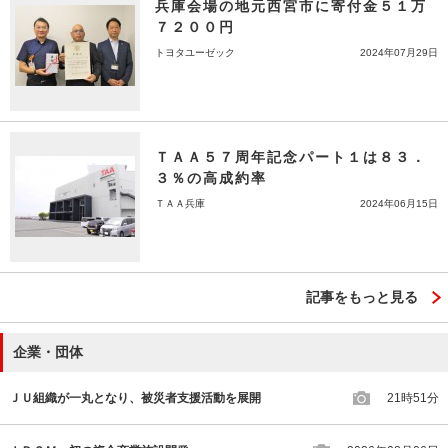
兵庫会場の地元西宮市に寄付金５１万
７２００円
トヨタユーゼック
2024年07月29日
ＴＡＡ５７周年記念パート１は８３．
３％の高成約率
ＴＡＡ兵庫
2024年06月15日
記事をもっと見る
企業・団体
ＪＵ組織が一丸となり、被災者支援活動を展開
21時51分