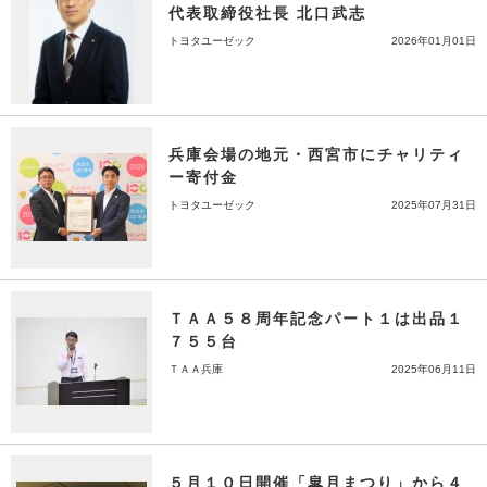
代表取締役社長 北口武志
トヨタユーゼック
2026年01月01日
兵庫会場の地元・西宮市にチャリティ
ー寄付金
トヨタユーゼック
2025年07月31日
ＴＡＡ５８周年記念パート１は出品１
７５５台
ＴＡＡ兵庫
2025年06月11日
５月１０日開催「皐月まつり」から４