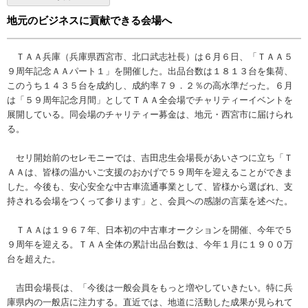
地元のビジネスに貢献できる会場へ
ＴＡＡ兵庫（兵庫県西宮市、北口武志社長）は６月６日、「ＴＡＡ５
９周年記念ＡＡパート１」を開催した。出品台数は１８１３台を集荷、
このうち１４３５台を成約し、成約率７９．２％の高水準だった。６月
は「５９周年記念月間」としてＴＡＡ全会場でチャリティーイベントを
展開している。同会場のチャリティー募金は、地元・西宮市に届けられ
る。
セリ開始前のセレモニーでは、吉田忠生会場長があいさつに立ち「Ｔ
ＡＡは、皆様の温かいご支援のおかげで５９周年を迎えることができま
した。今後も、安心安全な中古車流通事業として、皆様から選ばれ、支
持される会場をつくって参ります」と、会員への感謝の言葉を述べた。
ＴＡＡは１９６７年、日本初の中古車オークションを開催、今年で５
９周年を迎える。ＴＡＡ全体の累計出品台数は、今年１月に１９００万
台を超えた。
吉田会場長は、「今後は一般会員をもっと増やしていきたい。特に兵
庫県内の一般店に注力する。直近では、地道に活動した成果が見られて