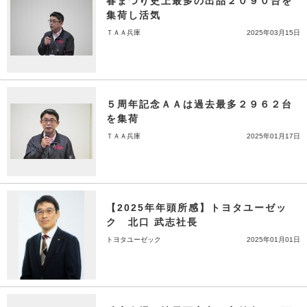
春まつり史上最多の出品２０９０台を
集荷し活気
ＴＡＡ兵庫
2025年03月15日
５周年記念ＡＡは過去最多２９６２台
を集荷
ＴＡＡ兵庫
2025年01月17日
【2025年年頭所感】トヨタユーゼッ
ク 北口 武志社長
トヨタユーゼック
2025年01月01日