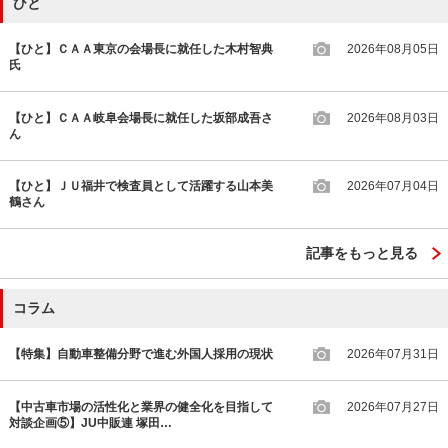
ひと
【ひと】ＣＡＡ東京の会場長に就任した木村智典
2026年08月05日
氏
【ひと】ＣＡＡ岐阜会場長に就任した坂部成吾さ
2026年08月03日
ん
【ひと】ＪＵ福井で検査員として活躍する山本美
2026年07月04日
鶴さん
記事をもっと見る
コラム
【特集】自動車整備分野で進む外国人採用の現状
2026年07月31日
【中古車市場の活性化と業界の健全化を目指して
2026年07月27日
対談企画⑤】JU中販連 塚田…