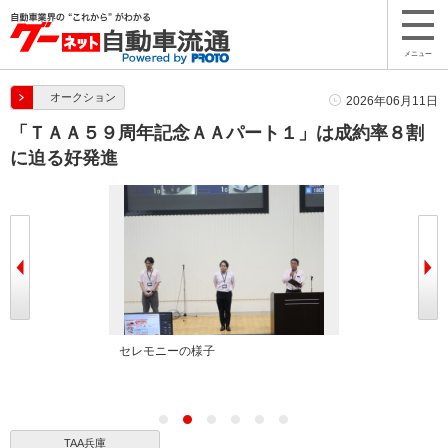
メニュー
オークション
2026年06月11日
「ＴＡＡ５９周年記念ＡＡパート１」は成約率８割
に迫る好発進
場長
セレモニーの様子
TAA兵庫会場
TAA兵庫