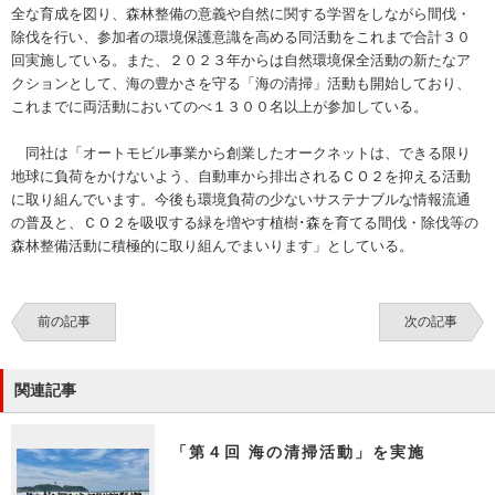
全な育成を図り、森林整備の意義や自然に関する学習をしながら間伐・
除伐を行い、参加者の環境保護意識を高める同活動をこれまで合計３０
回実施している。また、２０２３年からは自然環境保全活動の新たなア
クションとして、海の豊かさを守る「海の清掃」活動も開始しており、
これまでに両活動においてのべ１３００名以上が参加している。
同社は「オートモビル事業から創業したオークネットは、できる限り
地球に負荷をかけないよう、自動車から排出されるＣＯ２を抑える活動
に取り組んでいます。今後も環境負荷の少ないサステナブルな情報流通
の普及と、ＣＯ２を吸収する緑を増やす植樹･森を育てる間伐・除伐等の
森林整備活動に積極的に取り組んでまいります」としている。
前の記事
次の記事
関連記事
「第４回 海の清掃活動」を実施