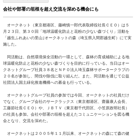
会社や部署の垣根を超え交流を深める機会にも
オークネット（東京都港区、藤崎慎一郎代表取締役社長ＣＥＯ）は５
月２３日、第３０回「地球温暖化防止と花粉の少ない森づくり」活動を
「越生ふれあいの里山｣オークネットの森（埼玉県入間郡越生町）にて実
施した。
同活動は、自然環境保全活動の一環として、森林の育成補助による地
球温暖化防止と花粉の少ない森づくりを目的に行っている。当日はオー
クネットグループ社員３８名とＮＰＯ法人埼玉森林サポータークラブの
２０名が参加し、間伐や除伐に取り組んだ。また、同活動を通じて公益
社団法人国土緑化推進機構への募金も行っている。
オークネットグループ社員の参加では今回、オークネットの社員だけ
でなく、グループ会社のサークラックス（東京都港区、齋藤康人会長、
工藤節社長ＣＥＯ）や、ＪＢＴＶ（東京都千代田区、小笠原政明社長）
の社員も参加。会社や部署の垣根を超えたコミュニケーションを図る機
会となり、交流を深めた。
オークネットは２００５年１１月以来、オークネットの森にて森の健