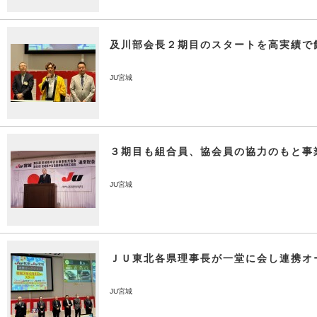
及川部会長２期目のスタートを高実績で
JU宮城
３期目も組合員、協会員の協力のもと事
JU宮城
ＪＵ東北各県理事長が一堂に会し連携オ
JU宮城