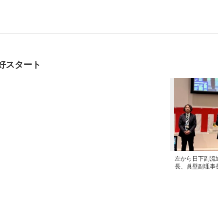
好スタート
左から日下副流
長、眞壁副理事