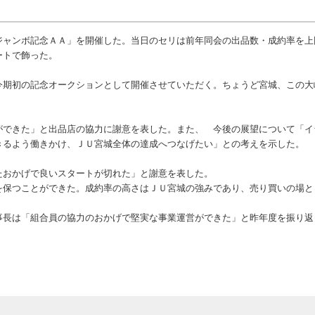
ャンボ記念ＡＡ」を開催した。当日のセリは前年同会の出品数・成約率を上
ートで飾った。
期初の記念オークションとして開催させていただく。ちょうど宮城、この大
。
できた」と出品店の協力に謝意を表した。また、 今後の展望について「イ
きるよう働きかけ、ＪＵ宮城全体の達成へつなげたい」との考えを示した。
おかげで良いスタートが切れた」と謝意を表した。
保つことができた。成約率の高さはＪＵ宮城の強みであり、売り買いの場と
長は「組合員の協力のおかげで堅実な事業運営ができた」と昨年度を振り返