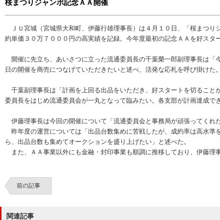
桜まつりジャンボ記念ＡＡ開催
ＪＵ宮城（宮城県大和町、伊藤行雄理事長）は４月１０日、「桜まつりジ
約単価３０万７０００円の高実績を記録。今年度最初の記念ＡＡを好スタ
開催に先立ち、あいさつに立った流通委員長の千葉榮一郎副理事長は「今
日の開催を商売につなげていただきたいと述べ、活発な応札を呼び掛けた
千葉副理事長は「計画を上回る出品をいただき、好スタートを切ることが
委員長をはじめ流通委員会が一丸となって臨みたい。各支部が計画達成で
伊藤理事長は今回の開催について「流通委員会と事務局が頑張ってくれた
昨年度の運営については「出品台数集めに苦戦したが、成約率は高水準を
ら、出品台数も集めてオークションを盛り上げたい」と述べた。
また、ＡＡ事業以外にも金融・封印事業も順調に推移しており、伊藤理事
前の記事
関連記事