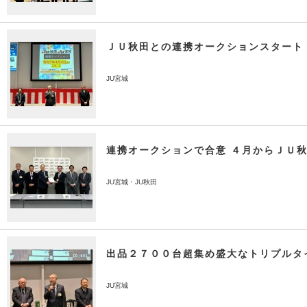
ＪＵ秋田との連携オークションスタート
JU宮城
連携オークションで合意 ４月からＪＵ
JU宮城・JU秋田
出品２７００台超集め盛大なトリプルタ
JU宮城