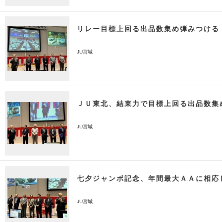
リレー目標上回る出品数集め弾みつける
JU宮城
ＪＵ東北、結束力で目標上回る出品数集
JU宮城
七夕ジャンボ記念、年間最大ＡＡに相応
JU宮城