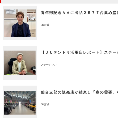
青年部記念ＡＡに出品２５７７台集め盛
JU宮城
【ＪＵテントリ活用店レポート】ステー
ステージワン
仙台支部の販売店が結束し「春の需要」
JU宮城