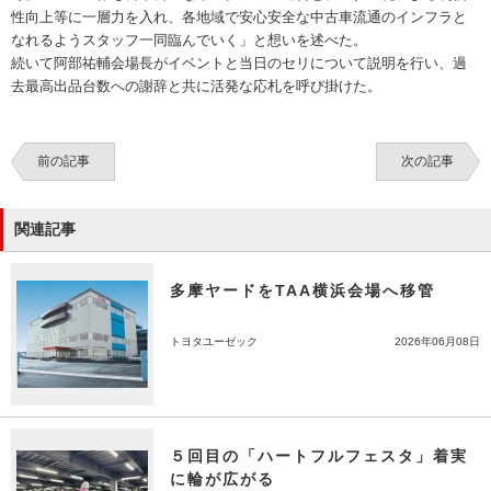
性向上等に一層力を入れ、各地域で安心安全な中古車流通のインフラと
なれるようスタッフ一同臨んでいく」と想いを述べた。
続いて阿部祐輔会場長がイベントと当日のセリについて説明を行い、過
去最高出品台数への謝辞と共に活発な応札を呼び掛けた。
前の記事
次の記事
関連記事
多摩ヤードをTAA横浜会場へ移管
トヨタユーゼック
2026年06月08日
５回目の「ハートフルフェスタ」着実
に輪が広がる