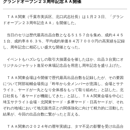
グランドオープン２３周年記念ＡＡ開催
ＴＡＡ関東（千葉市美浜区、北口武志社長）は１月２３日、「グラン
ドオープン２３周年記念ＡＡ」を開催した。
当日のセリは歴代最高出品台数となる５１５７台を集め、成約４４５
１台、成約率８６.３％、平均成約単価８４万７０００円の高実績を記録
し、周年記念に相応しい盛大な開催となった。
イベントもハズレなしの取引大抽選会を催したほか、出品３台賞にオ
リジナルジャケット進呈や来場記念品を用意し周年記念を盛り上げた。
ＴＡＡ関東会場は今開催で歴代最高出品台数を記録したが、その要因
について阿部祐輔会場長は「昨年から全メンバーが意識し、会場とサテ
ライト、ヤードが一丸となり全体感をもって取り組めた」と話した。北
口社長も「各ヤードが機能してきた」と話し、ＴＡＡ関東会場を中心に
埼玉サテライト会場・北関東ヤード・多摩ヤード・日高ヤードが、それ
ぞれの地域において地元販売店との関係強化に向けて精力的に活動した
結果が、今回の出品台数に繋がったと言える。
ＴＡＡ関東の２０２４年の暦年実績は、タマ不足の影響を受け出品台