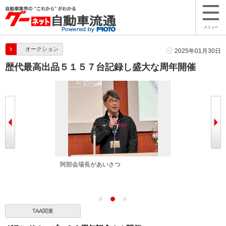
メニュー
オークション
2025年01月30日
歴代最高出品５１５７台記録し盛大な周年開催
登壇
阿部会場長があいさつ
多数のイベント
TAA関東