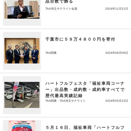
品台数で飾る
TAA埼玉サテライト会場
2024年11月21日
千葉市に５９万４８００円を寄付
TAA関東
2024年08月06日
ハートフルフェスタ「福祉車両コーナ
ー」出品数・成約数・成約率すべてで
歴代最高実績記録
TAA関東・TAA埼玉サテライト
2024年05月23日
５月１６日、福祉車両「ハートフルフ