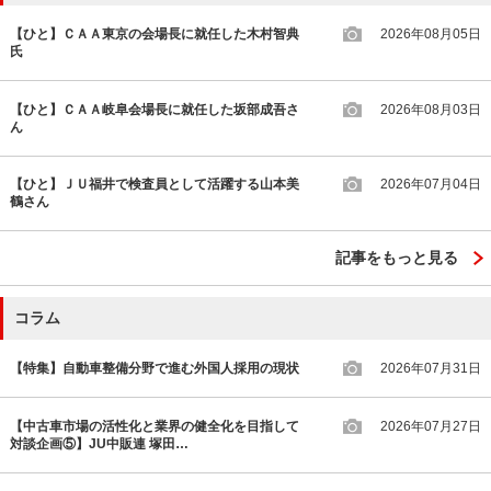
【ひと】ＣＡＡ東京の会場長に就任した木村智典
2026年08月05日
氏
【ひと】ＣＡＡ岐阜会場長に就任した坂部成吾さ
2026年08月03日
ん
【ひと】ＪＵ福井で検査員として活躍する山本美
2026年07月04日
鶴さん
記事をもっと見る
コラム
【特集】自動車整備分野で進む外国人採用の現状
2026年07月31日
【中古車市場の活性化と業界の健全化を目指して
2026年07月27日
対談企画⑤】JU中販連 塚田…