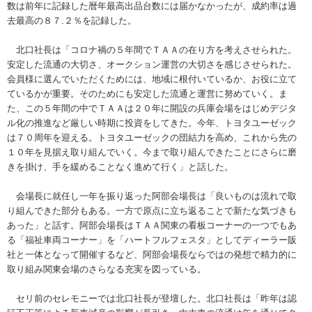
数は前年に記録した暦年最高出品台数には届かなかったが、成約率は過
去最高の８７.２％を記録した。
北口社長は「コロナ禍の５年間でＴＡＡの在り方を考えさせられた。
安定した流通の大切さ、オークション運営の大切さを感じさせられた。
会員様に選んでいただくためには、地域に根付いているか、お役に立て
ているかが重要。そのためにも安定した流通と運営に努めていく。ま
た、この５年間の中でＴＡＡは２０年に開設の兵庫会場をはじめデジタ
ル化の推進など厳しい時期に投資をしてきた。今年、トヨタユーゼック
は７０周年を迎える。トヨタユーゼックの団結力を高め、これから先の
１０年を見据え取り組んでいく。今まで取り組んできたことにさらに磨
きを掛け、手を緩めることなく進めて行く」と話した。
会場長に就任し一年を振り返った阿部会場長は「良いものは流れで取
り組んできた部分もある。一方で原点に立ち返ることで新たな気づきも
あった」と話す。阿部会場長はＴＡＡ関東の看板コーナーの一つでもあ
る「福祉車両コーナー」を「ハートフルフェスタ」としてディーラー販
社と一体となって開催するなど、阿部会場長ならではの発想で精力的に
取り組み関東会場のさらなる充実を図っている。
セリ前のセレモニーでは北口社長が登壇した。北口社長は「昨年は認