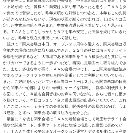
証不正等による新車減産の影響が長引き、中古車の流通は年を通じてタ
マ不足が続いた。皆様のご商売は大変な年であったと思う。ＴＡＡもタ
マ集めでは苦労したが、昨年末頃から好転しつつある。本年もこの先何
が起きるかわからないが、現在の状況が続くのであれば、しばらくは安
定した中古車供給も見込まれ、中古車流通も落ち着いていくと思われ
る。ＴＡＡとしてもしっかりとタマを集め安定した開催を続けていきた
い」と、昨年と現在の市況について話した。
続けて「関東会場は本日、オープン２３周年を迎える。関東会場は収
容能力の増強に鋭意に取り組んできた。２２年の秋には埼玉サテライト
会場を開設するなど、大市場である関東圏をＴＡＡ横浜会場と共にしっ
かりカバーできるように一歩ずつだが、着実に足場固めに取り組んでき
た。また、多様な車が揃うＴＡＡの会場の中でも、ここ関東会場は強み
であるフォークリフトや福祉車両を定番としてご利用いただいている。
また、ご好評をいただいている日野コーナーは２月から関東西部の日高
から関東の中心部により近い岩槻にヤードを移転し、皆様の利便性向上
を図っていく。今後も会員皆様のお声を伺いながら、さらに個々に磨き
を掛けていく。本日は５１５７台と過去最高の出品をいただいた。これ
もここにいらっしゃる全ての会員皆様、関係会社の皆様のおかげ。心よ
り感謝」と述べ、関東会場の取り組みを紹介した。
最後に「今後も関東会場はＴＡＡの老舗会場として埼玉サテライト会
場や北関東ヤード、多摩ヤードと共に地域に根差した運営に努めてい
く。ＴＡＡ全体も公平公正なオークション運営とデジタル化による利便