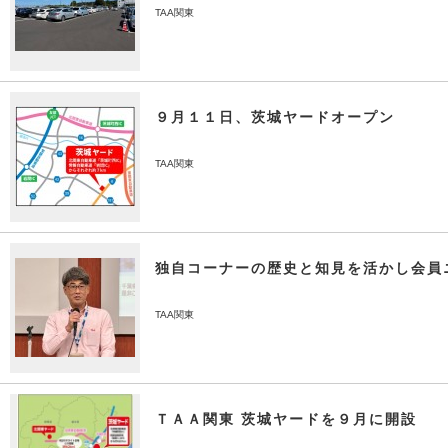
TAA関東
９月１１日、茨城ヤードオープン
TAA関東
独自コーナーの歴史と知見を活かし会員
TAA関東
ＴＡＡ関東 茨城ヤードを９月に開設