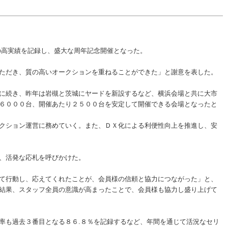
の高実績を記録し、盛大な周年記念開催となった。
ただき、質の高いオークションを重ねることができた」と謝意を表した。
に続き、昨年は岩槻と茨城にヤードを新設するなど、横浜会場と共に大市
６０００台、開催あたり２５００台を安定して開催できる会場となったと
クション運営に務めていく。また、ＤＸ化による利便性向上を推進し、安
、活発な応札を呼びかけた。
て行動し、応えてくれたことが、会員様の信頼と協力につながった」と、
結果、スタッフ全員の意識が高まったことで、会員様も協力し盛り上げて
率も過去３番目となる８６.８％を記録するなど、年間を通じて活況なセリ