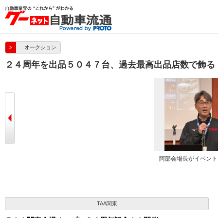
オークション
２４周年を出品５０４７台、過去最高出品店数で飾る
北口社長が登壇してあいさつ
阿部会場長がイベント
TAA関東