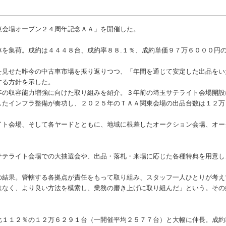
会場オープン２４周年記念ＡＡ」を開催した。
を集荷。成約は４４４８台、成約率８８.１％、成約単価９７万６０００円
見せた昨今の中古車市場を振り返りつつ、「年間を通じて安定した出品をい
する方針を示した。
の収容能力増強に向けた取り組みを紹介。３年前の埼玉サテライト会場開設
したインフラ整備が奏功し、２０２５年のＴＡＡ関東会場の出品台数は１２万
ト会場、そして各ヤードとともに、地域に根差したオークション会場、オー
テライト会場での大抽選会や、出品・落札・来場に応じた各種特典を用意し
結果。管轄する各拠点が責任をもって取り組み、スタッフ一人ひとりが考え
はなく、より良い方法を模索し、業務の磨き上げに取り組んだ」という。その
１１２％の１２万６２９１台（一開催平均２５７７台）と大幅に伸長。成約