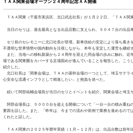
ＴＡＡ関東会場オープン２４周年記念ＡＡ開催
ＴＡＡ関東（千葉市美浜区、北口武志社長）が１月２２日、「ＴＡＡ関東
当日のセリは、過去最高となる出品店数に支えられ、５０４７台の出品車
セリ前のセレモニーに北口社長が登壇。新車供給の安定により落ち着きを
不透明な世界情勢や国内動向を注視しながら、本年も安定した運営を継続
また、当地への移転新築から２４周年を迎えた同会場の歩みに触れ、近年
場である関東圏をカバーする足場固めが進んでいることを報告した。こう
紹介した。
北口社長は「関東会場は、ＴＡＡの基幹会場の一つとして、埼玉サテライ
心安全な流通インフラとして精進したい」と抱負を述べた。
続いて阿部祐輔会場長が当日のセリとイベントを紹介。関東会場と埼玉サ
阿部会場長は、５０００台を超える開催について「一台一台の積み重ねの
要因を話した。また、「昨年は、今までの流れや前例で業務を進めるので
くれたと話した。
ＴＡＡ関東の２０２５年暦年実績（１月～１２月）は、出品台数は前年比