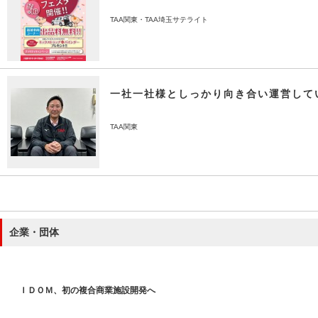
TAA関東・TAA埼玉サテライト
一社一社様としっかり向き合い運営して
TAA関東
企業・団体
ＩＤＯＭ、初の複合商業施設開発へ