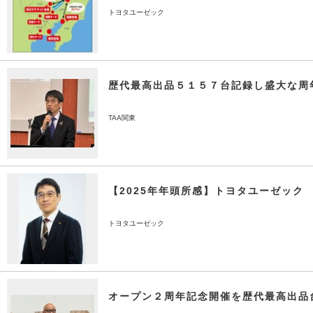
トヨタユーゼック
歴代最高出品５１５７台記録し盛大な周
TAA関東
【2025年年頭所感】トヨタユーゼック
トヨタユーゼック
オープン２周年記念開催を歴代最高出品