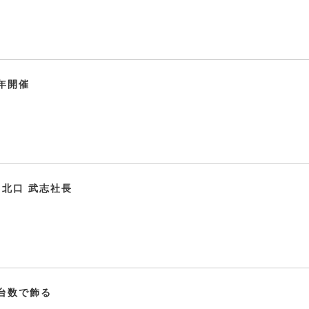
年開催
 北口 武志社長
台数で飾る