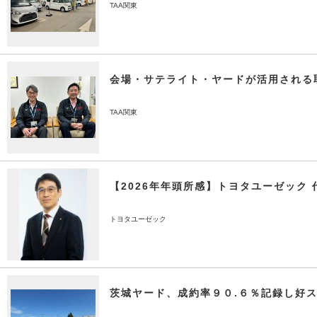
TAA関東
会場・サテライト・ヤードが活用される
TAA関東
【2026年年頭所感】トヨタユーゼック 
トヨタユーゼック
茨城ヤード、成約率９０.６％記録し好