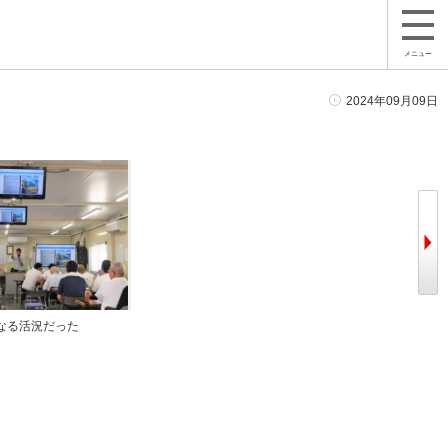
メニュー
2024年09月09日
なる活況だった
ＪＵ鳥取のＡＡ会場
前夜祭に