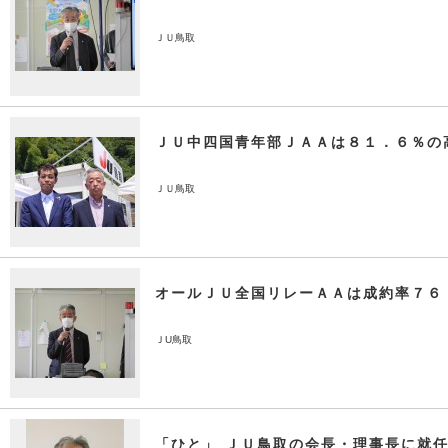
ＪＵ鳥取
ＪＵ中四国青年部ＪＡＡは８１．６％の
ＪＵ鳥取
オールＪＵ全国リレーＡＡは成約率７６
ＪU鳥取
「ひと」 ＪＵ鳥取の会長・理事長に就