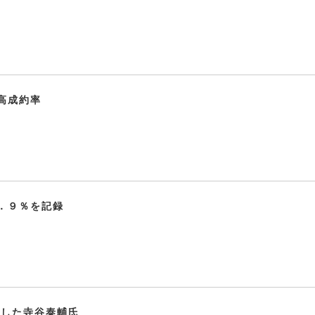
高成約率
．９％を記録
任した寺谷泰輔氏