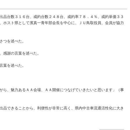
出品台数３１６台、成約台数２４８台、成約率７８．４％、成約単価３３
、ホスト県として濱真一青年部会長を中心に、ＪＵ鳥取役員、会員が協力
さつを述べた。
、感謝の言葉を述べた。
言葉を述べた。
がら、魅力あるＡＡ会場、ＡＡ開催につなげていきたいと思います」（事
出品できることから、利便性が非常に高く、県内中古車流通活性化に大き