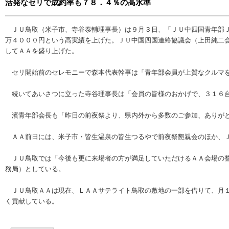
活発なセリで成約率も７８．４％の高水準
ＪＵ鳥取（米子市、寺谷泰輔理事長）は９月３日、「ＪＵ中四国青年部Ｊ
万４０００円という高実績を上げた。ＪＵ中国四国連絡協議会（上田純二
してＡＡを盛り上げた。
セリ開始前のセレモニーで森本代表幹事は「青年部会員が上質なクルマを
続いてあいさつに立った寺谷理事長は「会員の皆様のおかげで、３１６台
濱青年部会長も「昨日の前夜祭より、県内外から多数のご参加、ありがと
ＡＡ前日には、米子市・皆生温泉の皆生つるやで前夜祭懇親会のほか、Ｊ
ＪＵ鳥取では「今後も更に来場者の方が満足していただけるＡＡ会場の整
務局）としている。
ＪＵ鳥取ＡＡは現在、ＬＡＡサテライト鳥取の敷地の一部を借りて、月１
く貢献している。