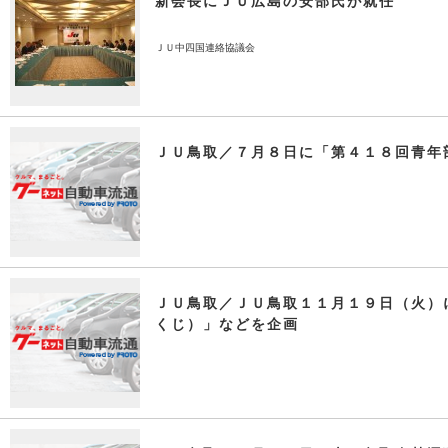
新会長にＪＵ広島の安部氏が就任
ＪＵ中四国連絡協議会
ＪＵ鳥取／７月８日に「第４１８回青年
ＪＵ鳥取／ＪＵ鳥取１１月１９日（火）
くじ）」などを企画