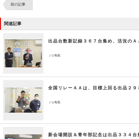
前の記事
関連記事
出品台数新記録３６７台集め、活況のＡ
ＪＵ鳥取
全国リレーＡＡは、目標上回る出品２９
ＪＵ鳥取
新会場開設＆青年部記念は出品３３４台