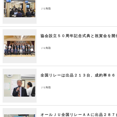
ＪＵ鳥取
協会設立５０周年記念式典と祝賀会を開
ＪＵ鳥取
全国リレーは出品２１３台、成約率８６
ＪＵ鳥取
オールＪＵ全国リレーＡＡに出品２８７