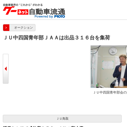
オークション
ＪＵ中四国青年部ＪＡＡは出品３１６台を集荷
を述べた
寺谷理事長があいさつを述べた
ＪＵ中四国青年部会の
ＪＵ鳥取