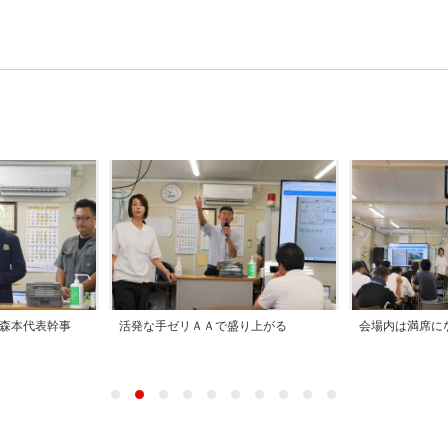
森本代表幹事
活発な手ゼリＡＡで盛り上がる
会場内は満席に