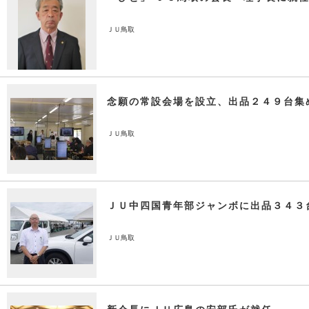
ＪＵ鳥取
念願の常設会場を設立、出品２４９台集
ＪＵ鳥取
ＪＵ中四国青年部ジャンボに出品３４３
ＪＵ鳥取