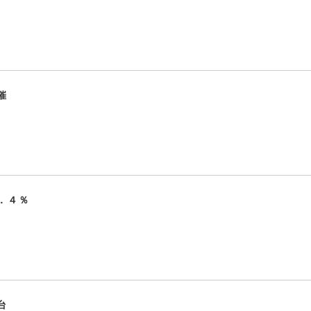
催
．４％
台