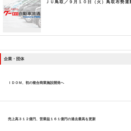
ＪＵ鳥取／９月１０日（火）鳥取布勢運
企業・団体
ＩＤＯＭ、初の複合商業施設開発へ
売上高３１２億円、営業益１６１億円の過去最高を更新