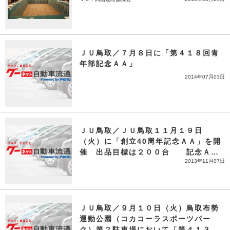
ＪＵ鳥取／７月８日に「第４１８回青
年部記念ＡＡ」
2014年07月03日
ＪＵ鳥取／ＪＵ鳥取１１月１９日
（火）に「創立40周年記念ＡＡ」を開
催 出品目標は２００台 記念ＡＡ
2013年11月07日
では「懸賞付き車」「落札ラッキー賞
（スクラッチ宝くじ）」などを企画
ＪＵ鳥取／９月１０日（火）鳥取布勢
運動公園（コカコーラスポーツパー
ク）第２駐車場において「第４１３回