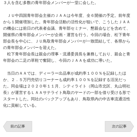
３人を含む多数の青年部会メンバーが一堂に会した。
ＪＵ中四国青年部会主催のＪＡＡは今年度、全６開催の予定。前年度
から１開催増加した。青年部会活動の活性化が狙いで、こうしたＪＡＡ
の機会には前日の代表者会議、青年部セミナー、懇親会などを含めて、
開催県の青年部会メンバーが企画・運営を行う。今回の場合、松下青年
部会長を中心に、ＪＵ鳥取青年部会メンバーが一致団結して、各県から
の青年部会メンバーを迎えた。
松下青年部会長は親会の理事・流通委員長を兼務しており、親会と青
年部会の二足の草鞋で奮闘し、今回のＪＡＡを成功に導いた。
当日のＡＡでは、ディーラー出品車が成約率１００％を記録したほ
か、２．５万円売切りコーナーも成約率１００％を記録する活況だっ
た。同会場は２０２０年１１月、シティライト（岡山市北区、丸山明社
長）が運営するＬＡＡサテライト鳥取のヤードの一部を借り受ける形で
スタートした。同社のバックアップもあり、鳥取県内の中古車流通活性
化に貢献している。
前の記事
次の記事