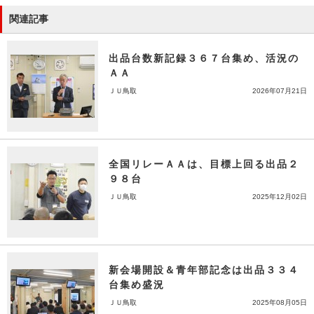
関連記事
出品台数新記録３６７台集め、活況の
ＡＡ
ＪＵ鳥取
2026年07月21日
全国リレーＡＡは、目標上回る出品２
９８台
ＪＵ鳥取
2025年12月02日
新会場開設＆青年部記念は出品３３４
台集め盛況
ＪＵ鳥取
2025年08月05日