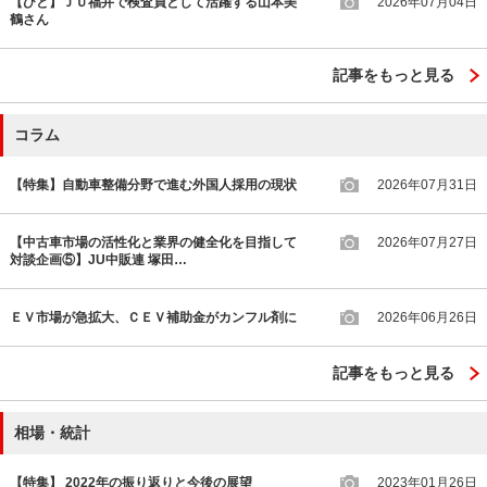
【ひと】ＪＵ福井で検査員として活躍する山本美
2026年07月04日
鶴さん
記事をもっと見る
コラム
【特集】自動車整備分野で進む外国人採用の現状
2026年07月31日
【中古車市場の活性化と業界の健全化を目指して
2026年07月27日
対談企画⑤】JU中販連 塚田…
ＥＶ市場が急拡大、ＣＥＶ補助金がカンフル剤に
2026年06月26日
記事をもっと見る
相場・統計
【特集】 2022年の振り返りと今後の展望
2023年01月26日