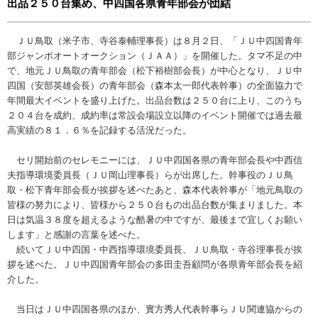
出品２５０台集め、中四国各県青年部会が団結
ＪＵ鳥取（米子市、寺谷泰輔理事長）は８月２日、「ＪＵ中四国青年
部ジャンボオートオークション（ＪＡＡ）」を開催した。タマ不足の中
で、地元ＪＵ鳥取の青年部会（松下裕樹部会長）が中心となり、ＪＵ中
四国（安部英雄会長）の青年部会（森本太一郎代表幹事）の全面協力で
年間最大イベントを盛り上げた。出品台数は２５０台に上り、このうち
２０４台を成約、成約率は常設会場設立以降のイベント開催では過去最
高実績の８１．６％を記録する活況だった。
セリ開始前のセレモニーには、ＪＵ中四国各県の青年部会長や中西信
夫指導環境委員長（ＪＵ岡山理事長）らが出席した。幹事役のＪＵ鳥
取・松下青年部会長が挨拶を述べたあと、森本代表幹事が「地元鳥取の
皆様の努力により、皆様から２５０台もの出品台数が集まりました。本
日は気温３８度を超えるような酷暑の中ですが、最後まで宜しくお願い
します」と感謝の言葉を述べた。
続いてＪＵ中四国・中西指導環境委員長、ＪＵ鳥取・寺谷理事長が挨
拶を述べた。ＪＵ中四国青年部会の多田圭吾顧問が各県青年部会長を紹
介した。
当日はＪＵ中四国各県のほか、實方秀人代表幹事らＪＵ関連協からの