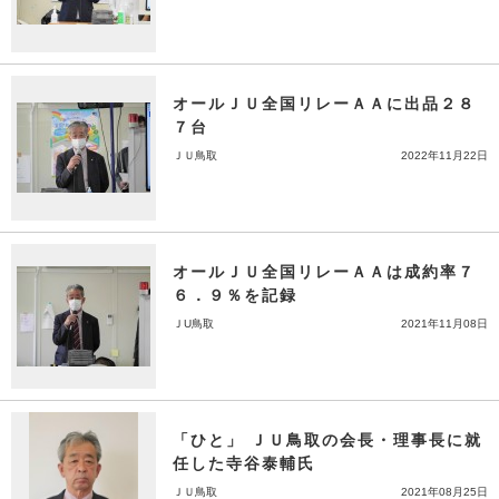
オールＪＵ全国リレーＡＡに出品２８
７台
ＪＵ鳥取
2022年11月22日
オールＪＵ全国リレーＡＡは成約率７
６．９％を記録
ＪU鳥取
2021年11月08日
「ひと」 ＪＵ鳥取の会長・理事長に就
任した寺谷泰輔氏
ＪＵ鳥取
2021年08月25日