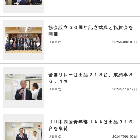
協会設立５０周年記念式典と祝賀会を
開催
ＪＵ鳥取
2025年08月05日
全国リレーは出品２１３台、成約率８
６．４％
ＪＵ鳥取
2024年11月19日
ＪＵ中四国青年部ＪＡＡは出品３１６
台を集荷
ＪＵ鳥取
2024年09月09日