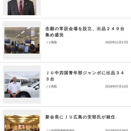
念願の常設会場を設立、出品２４９台
集め盛況
ＪＵ鳥取
2020年11月17日
ＪＵ中四国青年部ジャンボに出品３４
３台
ＪＵ鳥取
2018年07月10日
新会長にＪＵ広島の安部氏が就任
ＪＵ中四国連絡協議会
2015年05月29日