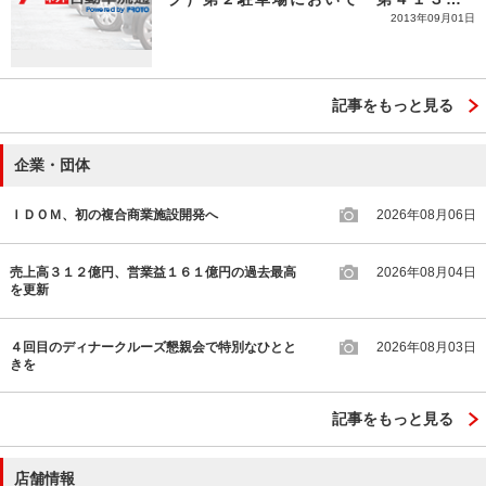
2013年09月01日
ＪＵ鳥取青年部記念オートオークショ
ン」を開催
記事をもっと見る
企業・団体
ＩＤＯＭ、初の複合商業施設開発へ
2026年08月06日
売上高３１２億円、営業益１６１億円の過去最高
2026年08月04日
を更新
４回目のディナークルーズ懇親会で特別なひとと
2026年08月03日
きを
記事をもっと見る
店舗情報