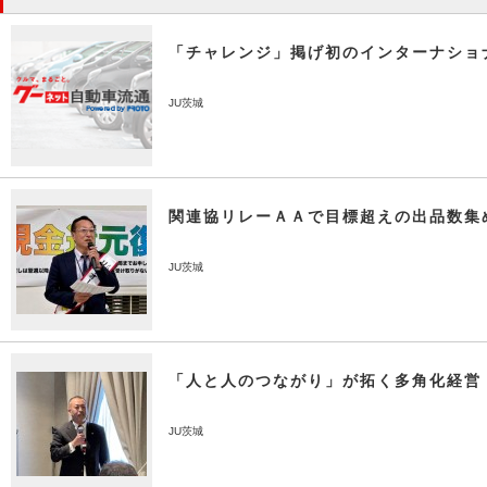
「チャレンジ」掲げ初のインターナショ
JU茨城
関連協リレーＡＡで目標超えの出品数集
JU茨城
「人と人のつながり」が拓く多角化経営
JU茨城