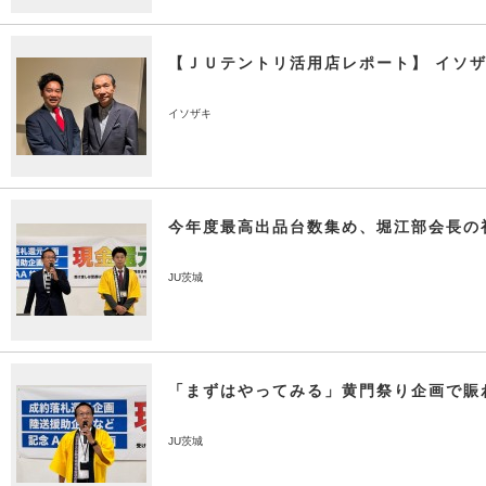
【ＪＵテントリ活用店レポート】 イソ
イソザキ
今年度最高出品台数集め、堀江部会長の
JU茨城
「まずはやってみる」黄門祭り企画で賑
JU茨城