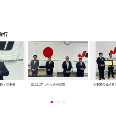
遂行
長・理事長
総会に際し執行部が登壇
各事業の優績者