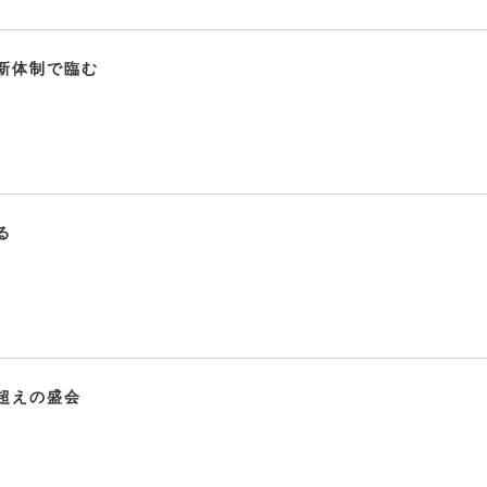
新体制で臨む
る
超えの盛会