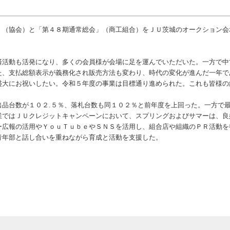
（協会）と「第４８期通常総会」（商工組合）をＪＵ茨城のオークション会
活動も活発になり、多くの会員様が会場に足を運んでいただいた。一方で中
た、支払総額表示が義務化され販売方法も変わり、時代の変化が進んだ一年で
盛大にお祝いしたい。令和５年度の事業は目標通り進められた。これも皆様の
品台数が１０２.５％、落札台数も同１０２％と前年度を上回った。一方で最
業ではＪＵクレジットキャンペーンにおいて、スプリングおよびサマーは、良
ー広報の活用やＹｏｕＴｕｂｅやＳＮＳを活用し、組合店や組織のＰＲ活動を
青年部と話し合いを重ねながら育成と活動を支援した。