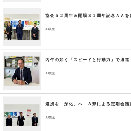
協会５２周年＆開場３１周年記念ＡＡを
JU茨城
丙午の如く「スピードと行動力」で邁進
JU茨城
連携を「深化」へ ３県による定期会議
JU茨城