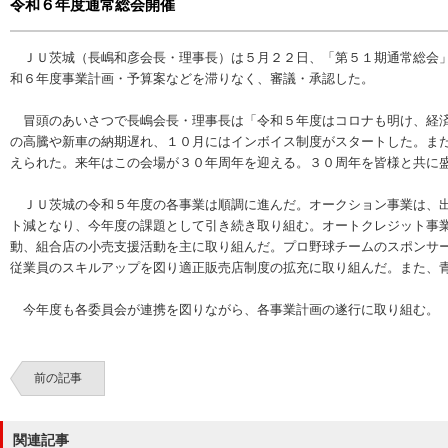
令和６年度通常総会開催
ＪＵ茨城（長嶋和彦会長・理事長）は５月２２日、「第５１期通常総会」
和６年度事業計画・予算案などを滞りなく、審議・承認した。
冒頭のあいさつで長嶋会長・理事長は「令和５年度はコロナも明け、経済
の高騰や新車の納期遅れ、１０月にはインボイス制度がスタートした。ま
えられた。来年はこの会場が３０年周年を迎える。３０周年を皆様と共に
ＪＵ茨城の令和５年度の各事業は順調に進んだ。オークション事業は、出
ト減となり、今年度の課題として引き続き取り組む。オートクレジット事
動、組合店の小売支援活動を主に取り組んだ。プロ野球チームのスポンサ
従業員のスキルアップを図り適正販売店制度の拡充に取り組んだ。また、
今年度も各委員会が連携を図りながら、各事業計画の遂行に取り組む。
前の記事
関連記事