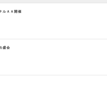
ナルＡＡ開催
め盛会