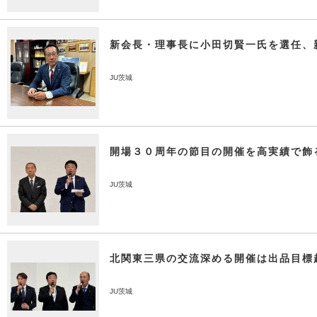
新会長・理事長に小田切賢一氏を選任、
JU茨城
開場３０周年の節目の開催を高実績で飾
JU茨城
北関東三県の交流深める開催は出品目標
JU茨城