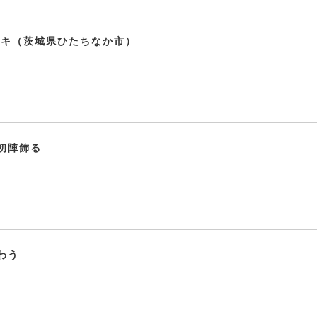
ザキ（茨城県ひたちなか市）
初陣飾る
わう