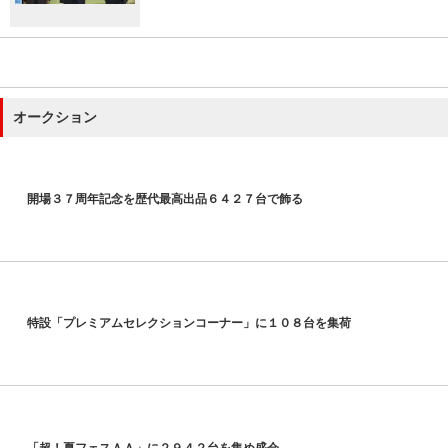
オークション
開場３７周年記念を歴代最高出品６４２７台で飾る
特設「プレミアムセレクションコーナー」に１０８台を集荷
「超！夏フェスＡＡ」に２９４２台を集め盛会