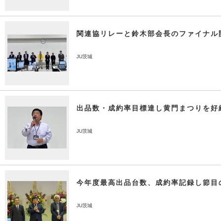
関連協リレーと鈴木部会長のファイナル
JU茨城
出品数・成約率目標達し黄門まつりを好
JU茨城
今年度最高出品台数、成約率記録し節目
JU茨城