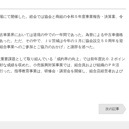
場にて開催した。総会では協会と商組の令和５年度事業報告・決算案、令
古車業界においては逆境の中での一年間であった。為替による中古車価格
あった。ただ、その中で、ＪＵ茨城は今年の１月に協会設立５０周年を迎
組合事業へのご参加とご協力のおかげ」と謝辞を述べた。
重要課題として取り組んでいる「成約率の向上」では前年度比０.２ポイン
好な成績を収めた。小売振興対策事業では、組合員および組織のＰＲ活
行った。指導教育事業は、研修会・講習会を開催し、組合店経営者および
次の記事