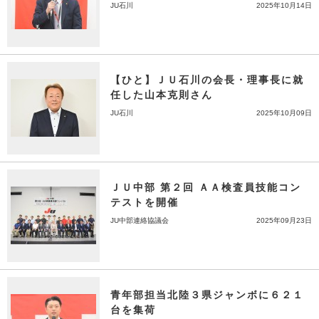
JU石川
2025年10月14日
【ひと】ＪＵ石川の会長・理事長に就
任した山本克則さん
JU石川
2025年10月09日
ＪＵ中部 第２回 ＡＡ検査員技能コン
テストを開催
JU中部連絡協議会
2025年09月23日
青年部担当北陸３県ジャンボに６２１
台を集荷