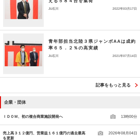
える５８４台を集荷
JU石川
2022年03月17日
青年部担当北陸３県ジャンボAAは成約
率６５．２％の高実績
JU石川
2021年07月14日
記事をもっと見る
企業・団体
ＩＤＯＭ、初の複合商業施設開発へ
13時00分
売上高３１２億円、営業益１６１億円の過去最高
2026年08月04日
を更新