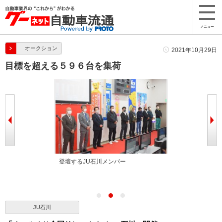
メニュー
オークション
2021年10月29日
目標を超える５９６台を集荷
挨拶を述べる宮
登壇するJU石川メンバー
目標を超える５
JU石川