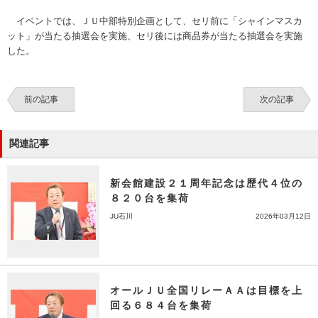
イベントでは、ＪＵ中部特別企画として、セリ前に「シャインマスカ
ット」が当たる抽選会を実施、セリ後には商品券が当たる抽選会を実施
した。
前の記事
次の記事
関連記事
新会館建設２１周年記念は歴代４位の
８２０台を集荷
JU石川
2026年03月12日
オールＪＵ全国リレーＡＡは目標を上
回る６８４台を集荷