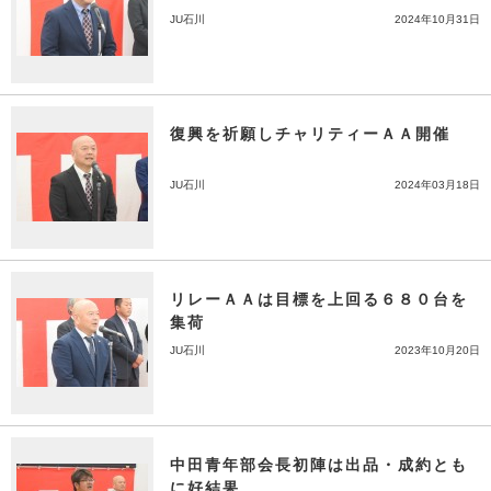
JU石川
2024年10月31日
復興を祈願しチャリティーＡＡ開催
JU石川
2024年03月18日
リレーＡＡは目標を上回る６８０台を
集荷
JU石川
2023年10月20日
中田青年部会長初陣は出品・成約とも
に好結果