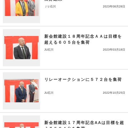
ＪＵ石川
2023年08月28日
新会館建設１８周年記念ＡＡは目標を
超える６０５台を集荷
JU石川
2023年03月18日
リレーオークションに５７２台を集荷
JU石川
2022年10月25日
新会館建設１７周年記念AAは目標を超