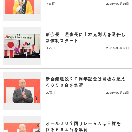
ＪＵ石川
2025年09月15日
新会長・理事長に山本克則氏を選任し
新体制スタート
JU石川
2025年05月26日
新会館建設２０周年記念は目標を超え
る６５０台を集荷
JU石川
2025年03月21日
オールＪＵ全国リレーＡＡは目標を上
回る６６４台を集荷