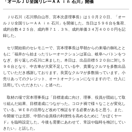
「オールＪＵ全国リレーＡＡ ｉｎ 石川」開催
ＪＵ石川（石川県白山市、宮本次彦理事長）は１０月２０日、「オー
ルＪＵ全国リレーＡＡ ｉｎ 石川」を開催した。当日は５９６台を集荷、
成約台数４２５台、成約率７１．３％、成約単価３４万４０００円を記
録した。
セリ開始前のセレモニーで、宮本理事長は早朝からの来場の御礼とと
もに「福井から始まったリレーオークションは富山、岐阜へバトンをつ
なぎ、折り返しの石川に来ました。本日は、出品目標５２０台に対し５
９６台となり、中古車が大変不足している中、貴重なクルマを多数出品
していただき感謝しております。良質なクルマが多数揃っています。小
売りあってのクレジット、オートオークションになりますので、仕入に
活用していただきたい」と述べた。
取材の場で宮本理事長は「目標達成に向け、理事、役員が団結して取
り組んだ結果、目標達成につながった。コロナ禍で様々なことが変化し
ている。ＷＥＢの活用など改めて検証をする必要があると思う。また、
今開催では北部、中部の会員様の利便性を高めるために『かぼくヤー
ド』を臨時設定した。今後も需要にあわせて、常設や臨時を検討してい
きたい」と話した。