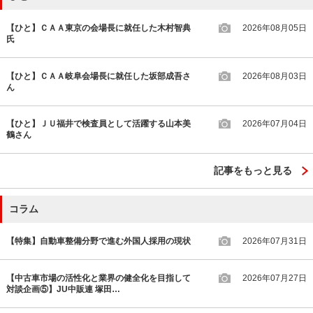
【ひと】ＣＡＡ東京の会場長に就任した木村智典
2026年08月05日
氏
【ひと】ＣＡＡ岐阜会場長に就任した坂部成吾さ
2026年08月03日
ん
【ひと】ＪＵ福井で検査員として活躍する山本美
2026年07月04日
鶴さん
記事をもっと見る
コラム
【特集】自動車整備分野で進む外国人採用の現状
2026年07月31日
【中古車市場の活性化と業界の健全化を目指して
2026年07月27日
対談企画⑤】JU中販連 塚田…