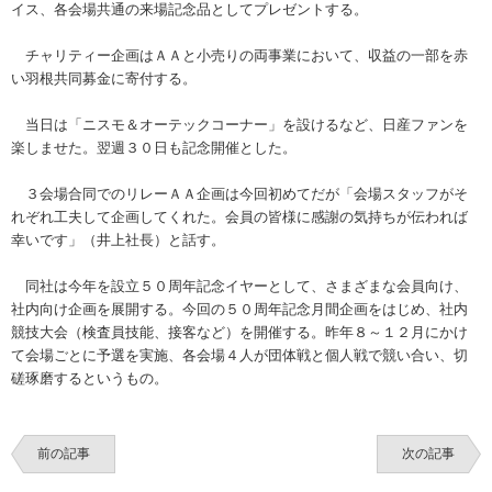
イス、各会場共通の来場記念品としてプレゼントする。
チャリティー企画はＡＡと小売りの両事業において、収益の一部を赤
い羽根共同募金に寄付する。
当日は「ニスモ＆オーテックコーナー」を設けるなど、日産ファンを
楽しませた。翌週３０日も記念開催とした。
３会場合同でのリレーＡＡ企画は今回初めてだが「会場スタッフがそ
れぞれ工夫して企画してくれた。会員の皆様に感謝の気持ちが伝われば
幸いです」（井上社長）と話す。
同社は今年を設立５０周年記念イヤーとして、さまざまな会員向け、
社内向け企画を展開する。今回の５０周年記念月間企画をはじめ、社内
競技大会（検査員技能、接客など）を開催する。昨年８～１２月にかけ
て会場ごとに予選を実施、各会場４人が団体戦と個人戦で競い合い、切
磋琢磨するというもの。
前の記事
次の記事