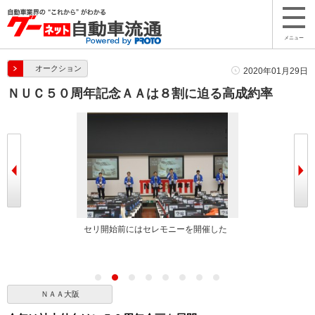
メニュー
オークション
2020年01月29日
ＮＵＣ５０周年記念ＡＡは８割に迫る高成約率
べた
セリ開始前にはセレモニーを開催した
会場内は５０周年のお
ＮＡＡ大阪