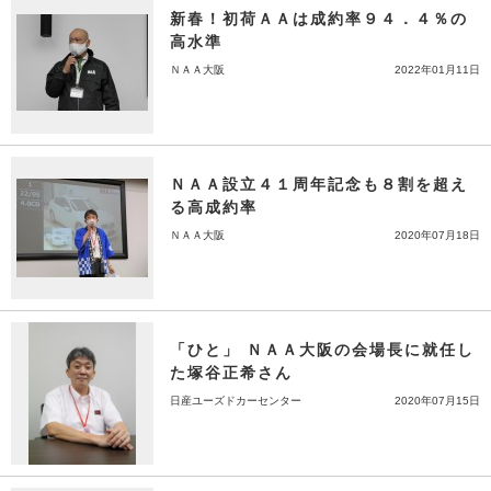
新春！初荷ＡＡは成約率９４．４％の
高水準
ＮＡＡ大阪
2022年01月11日
ＮＡＡ設立４１周年記念も８割を超え
る高成約率
ＮＡＡ大阪
2020年07月18日
「ひと」 ＮＡＡ大阪の会場長に就任し
た塚谷正希さん
日産ユーズドカーセンター
2020年07月15日