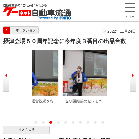
メニュー
オークション
2022年11月24日
摂津会場５０周年記念に今年度３番目の出品台数
と運営説明を行
セリ開始前のセレモニー
５０周年を迎え
ＮＡＡ大阪