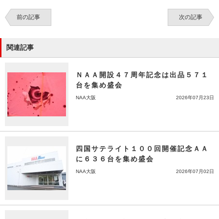
前の記事
次の記事
関連記事
ＮＡＡ開設４７周年記念は出品５７１
台を集め盛会
NAA大阪
2026年07月23日
四国サテライト１００回開催記念ＡＡ
に６３６台を集め盛会
NAA大阪
2026年07月02日