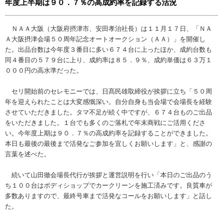
年度上半期は９０．７％の高成約率を記録する活況
ＮＡＡ大阪（大阪府摂津市、安田孝治社長）は１１月１７日、「ＮＡ
Ａ大阪摂津会場５０周年記念オートオークション（ＡＡ）」を開催し
た。出品台数は今年度３番目に多い６７４台に上ったほか、成約台数も
同４番目の５７９台に上り、成約率は８５．９％、成約単価は６３万１
０００円の高水準だった。
セリ開始前のセレモニーでは、日髙民雄取締役が挨拶に立ち「５０周
年を迎えられたことは大変感慨深い。自分自身も当会場で会場長を経験
させていただきました。タマ不足が続く中ですが、６７４台ものご出品
をいただきました。１台でも多くのご落札で年末商戦にご活用くださ
い。今年度上期は９０．７％の高成約率を記録することができました。
本日も最後の最後まで活発なご参加を宜しくお願いします」と、感謝の
言葉を述べた。
続いて山田徹会場長代行が挨拶と運営説明を行い「本日のご出品のう
ち１００台はボディショップでカークリーンを施工済みです。良質車が
多数ありますので、最終号車まで活発なコールをお願いします」と話し
た。