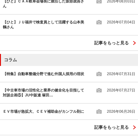
【ひと】ＣＡＡ岐阜会場長に就任した坂部成吾さ
2026年08月03日
ん
【ひと】ＪＵ福井で検査員として活躍する山本美
2026年07月04日
鶴さん
記事をもっと見る
コラム
【特集】自動車整備分野で進む外国人採用の現状
2026年07月31日
【中古車市場の活性化と業界の健全化を目指して
2026年07月27日
対談企画⑤】JU中販連 塚田…
ＥＶ市場が急拡大、ＣＥＶ補助金がカンフル剤に
2026年06月26日
記事をもっと見る