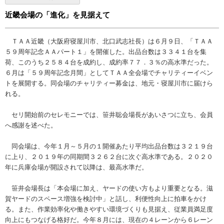
近畿会場の「進化」を見据えて
ＴＡＡ近畿（大阪府寝屋川市、北口武志社長）は６月９日、「ＴＡＡ
５９周年記念ＡＡパート１」を開催した。出品台数は３３４１台を集
荷、このうち２５８４台を成約し、成約率７７．３％の高水準だった。
６月は「５９周年記念月間」としてＴＡＡ全会場でチャリティーイベン
トを展開する。同会場のチャリティー募金は、地元・寝屋川市に届けら
れる。
セリ開始前のセレモニーでは、笹井聡会場長があいさつに立ち、会員
へ感謝を述べた。
同会場は、今年１月～５月の１開催あたり平均出品台数は３２１９台
に上り、２０１９年の同期間３２６２台に次ぐ高水準である。２０２０
年に兵庫会場が開設されて以降は、最高水準だ。
笹井会場長は「本会場に加え、ヤードの使い方もより重要となる。滋
賀ヤードのスペース増強を検討中」と話し、利便性向上に拍車をかけ
る。また、作業効率化や働きやすい環境づくりも見据え、従業員満足度
向上にもつなげる格好だ。今年８月には、現在の４レーンから６レーン