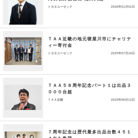
トヨタユーゼック
2026年01月01日
ＴＡＡ近畿の地元寝屋川市にチャリテ
ィー寄付金
トヨタユーゼック
2025年07月24日
ＴＡＡ５８周年記念パート１は出品３
０００台超
ＴＡＡ近畿
2025年06月12日
７周年記念は歴代最多出品台数４５１