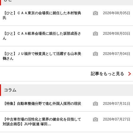
【ひと】ＣＡＡ東京の会場長に就任した木村智典
2026年08月05日
氏
【ひと】ＣＡＡ岐阜会場長に就任した坂部成吾さ
2026年08月03日
ん
【ひと】ＪＵ福井で検査員として活躍する山本美
2026年07月04日
鶴さん
記事をもっと見る
コラム
【特集】自動車整備分野で進む外国人採用の現状
2026年07月31日
【中古車市場の活性化と業界の健全化を目指して
2026年07月27日
対談企画⑤】JU中販連 塚田…