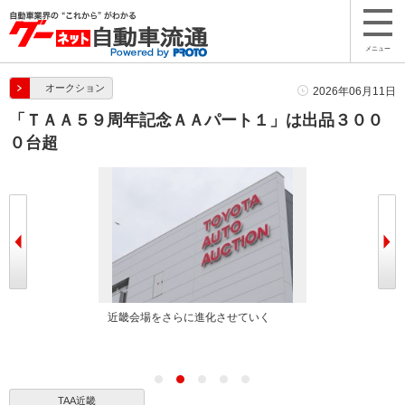
メニュー
オークション
2026年06月11日
「ＴＡＡ５９周年記念ＡＡパート１」は出品３００
０台超
べる
近畿会場をさらに進化させていく
多くの出品車が
TAA近畿