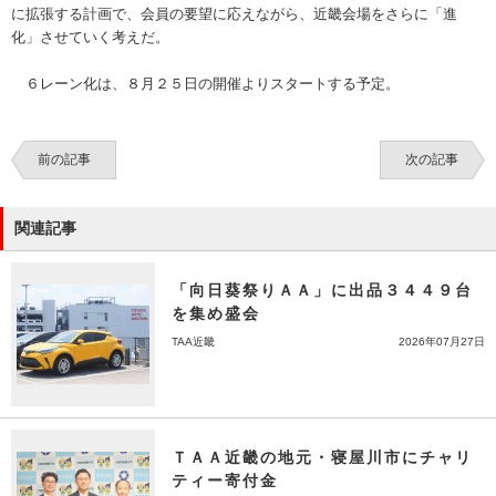
に拡張する計画で、会員の要望に応えながら、近畿会場をさらに「進
化」させていく考えだ。
６レーン化は、８月２５日の開催よりスタートする予定。
前の記事
次の記事
関連記事
「向日葵祭りＡＡ」に出品３４４９台
を集め盛会
TAA近畿
2026年07月27日
ＴＡＡ近畿の地元・寝屋川市にチャリ
ティー寄付金