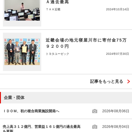
Ａ過去最高
ＴＡＡ近畿
2024年10月14日
近畿会場の地元寝屋川市に寄付金75万
９２００円
トヨタユーゼック
2024年07月30日
記事をもっと見る
企業・団体
ＩＤＯＭ、初の複合商業施設開発へ
2026年08月06日
売上高３１２億円、営業益１６１億円の過去最高
2026年08月04日
を更新