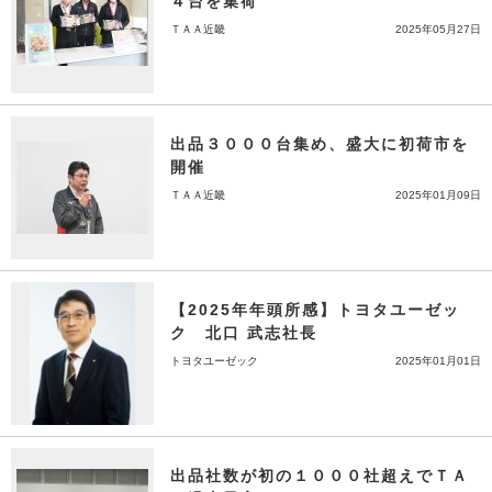
４台を集荷
ＴＡＡ近畿
2025年05月27日
出品３０００台集め、盛大に初荷市を
開催
ＴＡＡ近畿
2025年01月09日
【2025年年頭所感】トヨタユーゼッ
ク 北口 武志社長
トヨタユーゼック
2025年01月01日
出品社数が初の１０００社超えでＴＡ