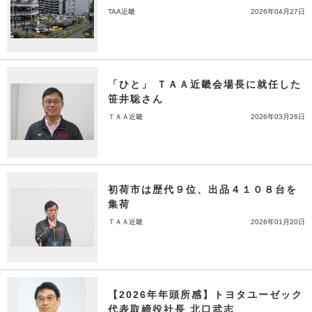
TAA近畿
2026年04月27日
「ひと」 ＴＡＡ近畿会場長に就任した
笹井聡さん
ＴＡＡ近畿
2026年03月26日
初荷市は歴代９位、出品４１０８台を
集荷
ＴＡＡ近畿
2026年01月20日
【2026年年頭所感】トヨタユーゼック
代表取締役社長 北口武志