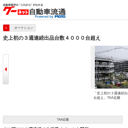
オークション
史上初の３週連続出品台数４０００台超え
「史上初の３週連続出
台超え」TAA近畿
TAA近畿