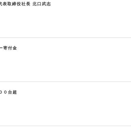
代表取締役社長 北口武志
ー寄付金
００台超