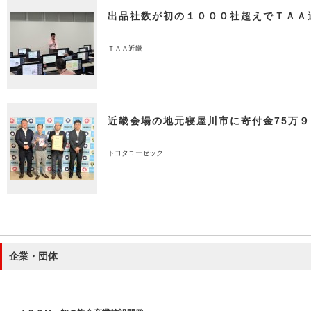
出品社数が初の１０００社超えでＴＡＡ
ＴＡＡ近畿
近畿会場の地元寝屋川市に寄付金75万
トヨタユーゼック
企業・団体