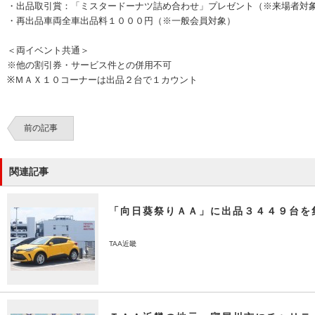
・出品取引賞：「ミスタードーナツ詰め合わせ」プレゼント（※来場者対
・再出品車両全車出品料１０００円（※一般会員対象）
＜両イベント共通＞
※他の割引券・サービス件との併用不可
※ＭＡＸ１０コーナーは出品２台で１カウント
前の記事
関連記事
「向日葵祭りＡＡ」に出品３４４９台を
TAA近畿