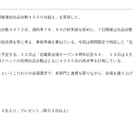
催連続出品台数４０００台超え」を実現した。
台数３０７２台、成約率７６．６％の好実績を収めた。７日開催は出品台数
効活用を常に考え、事前準備を重ねている。今回は期間限定で特設した『北
予定する。１２日は「近畿新会場オープン８周年記念ＡＡ」、１９日は３大
イベントの目標出品台数はともに４０００台の高水準を計画している。
というこだわりの会場運営で、各部門と連携を図りながら、会場を盛り上げ
缶入り」プレゼント（取引３台以上）