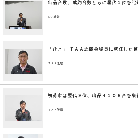
出品台数、成約台数ともに歴代１位を記
TAA近畿
「ひと」 ＴＡＡ近畿会場長に就任した
ＴＡＡ近畿
初荷市は歴代９位、出品４１０８台を集
ＴＡＡ近畿