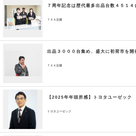
７周年記念は歴代最多出品台数４５１４
ＴＡＡ近畿
出品３０００台集め、盛大に初荷市を開
ＴＡＡ近畿
【2025年年頭所感】トヨタユーゼック
トヨタユーゼック