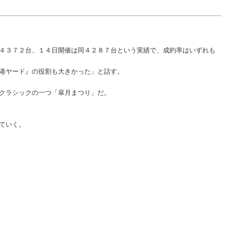
４３７２台、１４日開催は同４２８７台という実績で、成約率はいずれも
港ヤード』の役割も大きかった」と話す。
クラシックの一つ「皐月まつり」だ。
ていく。