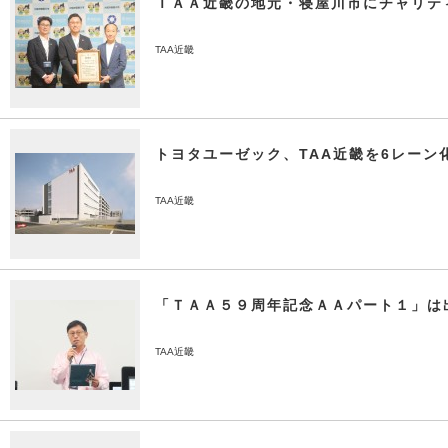
ＴＡＡ近畿の地元・寝屋川市にチャリテ
TAA近畿
トヨタユーゼック、TAA近畿を6レーン
TAA近畿
「ＴＡＡ５９周年記念ＡＡパート１」は
TAA近畿