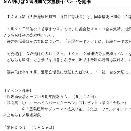
ＧＷ明けは２週連続で大規模イベントを開催
ＴＡＡ近畿（大阪府寝屋川市、北口武志社長）は、同会場史上初の「３開
４月２１日開催の「若草まつり」では、出品台数４０１３台を集荷、成約
７０％台後半の高水準だった。
笹井会場長はその要因について、「会場ヤードとともに、特設ヤードの有
同会場は、ＧＷ明けの５月１２日、１９日、２週連続で大規模イベントを
どちらも取引に応じ景品を用意するほか、出品手数料の特典も設ける。両
笹井氏は今年１月、近畿会場長に就任したばかり。「一社一台を大切に」
【イベント詳細】
「近畿新会場オープン８周年記念ＡＡ」（５月１２日）
・取引賞：①「ユーハイムバームクーヘン」プレゼント（取引１台以上）
②「豊島屋鳩サブレー２５枚入り缶」または「ウェルチギフト２２
※どちらも来場者対象
「皐月まつり」（５月１９日）