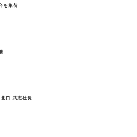
台を集荷
催
 北口 武志社長