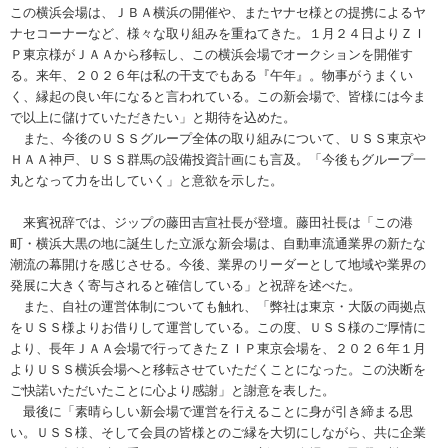
この横浜会場は、ＪＢＡ横浜の開催や、またヤナセ様との提携によるヤ
ナセコーナーなど、様々な取り組みを重ねてきた。１月２４日よりＺＩ
Ｐ東京様がＪＡＡから移転し、この横浜会場でオークションを開催す
る。来年、２０２６年は私の干支でもある『午年』。物事がうまくい
く、縁起の良い年になると言われている。この新会場で、皆様には今ま
で以上に儲けていただきたい」と期待を込めた。
また、今後のＵＳＳグループ全体の取り組みについて、ＵＳＳ東京や
ＨＡＡ神戸、ＵＳＳ群馬の設備投資計画にも言及。「今後もグループ一
丸となって力を出していく」と意欲を示した。
来賓祝辞では、ジップの藤田吉宣社長が登壇。藤田社長は「この港
町・横浜大黒の地に誕生した立派な新会場は、自動車流通業界の新たな
潮流の幕開けを感じさせる。今後、業界のリーダーとして地域や業界の
発展に大きく寄与されると確信している」と祝辞を述べた。
また、自社の運営体制についても触れ、「弊社は東京・大阪の両拠点
をＵＳＳ様よりお借りして運営している。この度、ＵＳＳ様のご厚情に
より、長年ＪＡＡ会場で行ってきたＺＩＰ東京会場を、２０２６年１月
よりＵＳＳ横浜会場へと移転させていただくことになった。この決断を
ご快諾いただいたことに心より感謝」と謝意を表した。
最後に「素晴らしい新会場で運営を行えることに身が引き締まる思
い。ＵＳＳ様、そして会員の皆様とのご縁を大切にしながら、共に企業