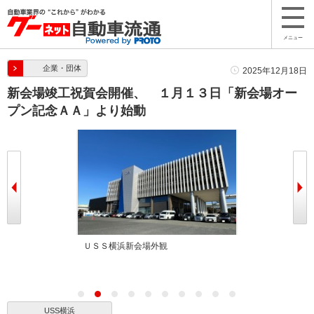
メニュー
企業・団体
2025年12月18日
新会場竣工祝賀会開催、 １月１３日「新会場オー
プン記念ＡＡ」より始動
ＵＳＳ横浜新会場外観
ジップ藤田社長
USS横浜