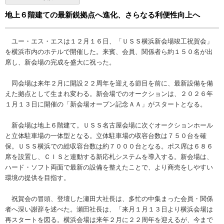
地上６階建ての最新鋭拠点へ進化、さらなる利便性向上へ
ユー・エス・エスは１２月１６日、「ＵＳＳ横浜新会場竣工祝賀会」
を横浜市内のホテルで開催した。来賓、会員、関係者ら約１５０名が出
席し、新会場の完成を盛大に祝った。
同会場は来年２月に開設２２周年を迎える節目を前に、最新設備を備
えた拠点として生まれ変わる。新会場でのオークションは、２０２６年
１月１３日に開催の「新会場オープン記念ＡＡ」がスタートとなる。
新会場は地上６階建て。ＵＳＳ名古屋会場に次ぐオークションホール
と立体駐車場の一体型となる。立体駐車場の収容台数は７５０台を確
保。ＵＳＳ横浜での総収容台数は約７０００台となる。ポス席は６８６
席を設置し、ＣＩＳと連動する新応札システムを導入する。新会場は、
ハード・ソフト両面で最新の設備を整えたことで、より商売をしやすい
環境の提供を目指す。
祝賀会の冒頭、登壇した瀬田大社長は、多忙の中集まった会員・関係
者へ深い謝辞を述べた。瀬田社長は、「来月１月１３日より横浜会場は
再スタートを図る。横浜会場は来年２月に２２周年を迎えるが、今まで