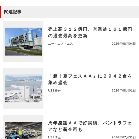
関連記事
売上高３１２億円、営業益１６１億円
の過去最高を更新
ユー・エス・エス
2026年08月04日
「超！夏フェスＡＡ」に２９４２台を
集め盛会
USS神戸
2026年08月01日
周年感謝ＡＡで好実績、バントラフェ
アなど新企画も
USS埼玉
2026年07月31日