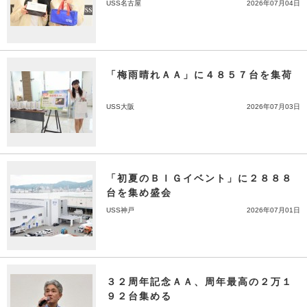
USS名古屋
2026年07月04日
「梅雨晴れＡＡ」に４８５７台を集荷
USS大阪
2026年07月03日
「初夏のＢＩＧイベント」に２８８８
台を集め盛会
USS神戸
2026年07月01日
３２周年記念ＡＡ、周年最高の２万１
９２台集める