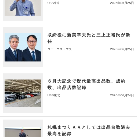
USS東京
2026年06月25日
取締役に新美幸夫氏と三上正裕氏が新
任
ユー・エス・エス
2026年06月25日
６月大記念で歴代最高出品数、成約
数、出品店数記録
USS東北
2026年06月24日
札幌まつりＡＡとしては出品台数過去
最高を記録