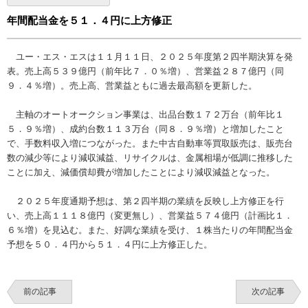
年間配当金を５１．４円に上方修正
ユー・エス・エスは１１月１１日、２０２５年度第２四半期決算を発
表。売上高５３９億円（前年比７．０％増）、営業益２８７億円（同
９．４％増）。売上高、営業益ともに過去最高額を更新した。
主軸のオートオークション事業は、出品台数１７２万台（前年比１
５．９％増）、成約台数１１３万台（同８．９％増）と増加したこと
で、手数料収入増につながった。また中古自動車等買取販売は、販売台
数の減少等により減収減益、リサイクルは、金属相場が低調に推移した
ことに加え、減価償却費が増加したことにより減収減益となった。
２０２５年度通期予想は、第２四半期の業績を反映し上方修正を行
い、売上高１１１８億円（変更無し）、営業益５７４億円（計画比１．
６％増）を見込む。また、好調な業績を受け、１株当たりの年間配当金
予想を５０．４円から５１．４円に上方修正した。
前の記事
次の記事