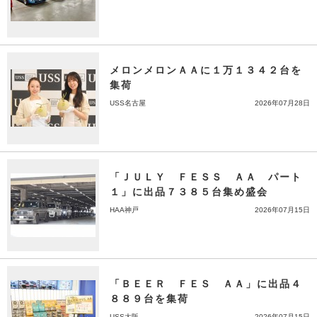
メロンメロンＡＡに１万１３４２台を
集荷
USS名古屋
2026年07月28日
「ＪＵＬＹ ＦＥＳＳ ＡＡ パート
１」に出品７３８５台集め盛会
HAA神戸
2026年07月15日
「ＢＥＥＲ ＦＥＳ ＡＡ」に出品４
８８９台を集荷
USS大阪
2026年07月15日