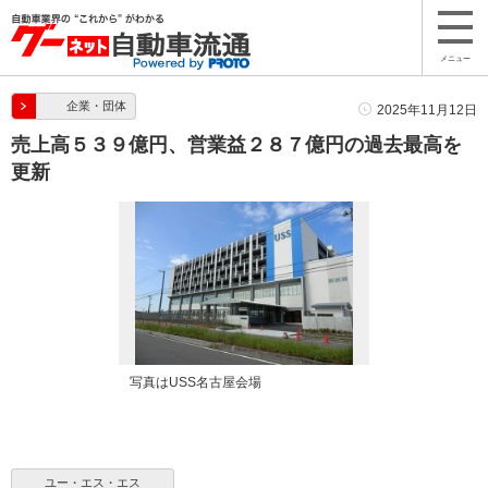
メニュー
企業・団体
2025年11月12日
売上高５３９億円、営業益２８７億円の過去最高を
更新
写真はUSS名古屋会場
ユー・エス・エス