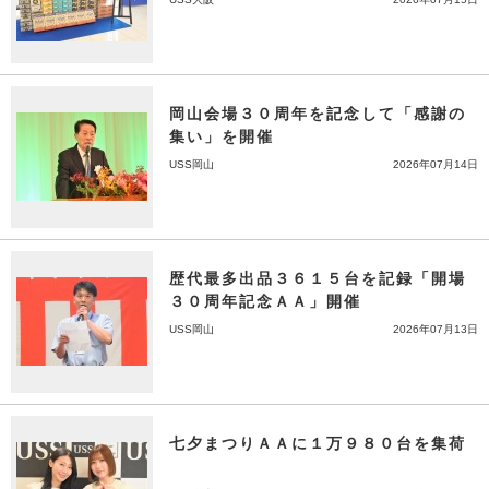
岡山会場３０周年を記念して「感謝の
集い」を開催
USS岡山
2026年07月14日
歴代最多出品３６１５台を記録「開場
３０周年記念ＡＡ」開催
USS岡山
2026年07月13日
七夕まつりＡＡに１万９８０台を集荷