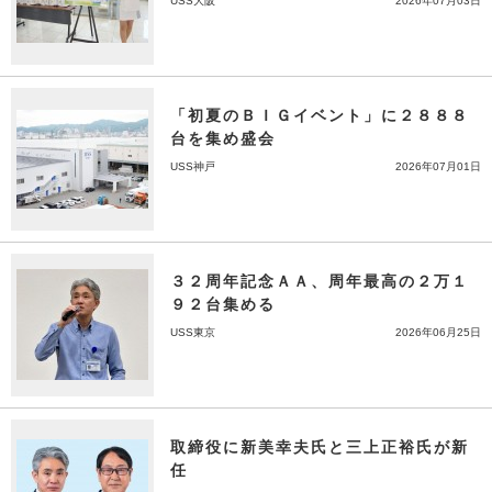
USS大阪
2026年07月03日
「初夏のＢＩＧイベント」に２８８８
台を集め盛会
USS神戸
2026年07月01日
３２周年記念ＡＡ、周年最高の２万１
９２台集める
USS東京
2026年06月25日
取締役に新美幸夫氏と三上正裕氏が新
任