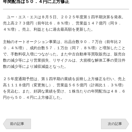
年間配当は５０．４円に上方修正
ユー・エス・エスは８月５日、２０２５年度第１四半期決算を発表。
売上高２７３億円（前年比６．８％増）、営業益１４７億円（同９．
４％増）。売上、利益ともに過去最高額を更新した。
主軸のオートオークション事業は、出品台数９０．７万台（前年比２
０．４％増）、成約台数５７．１万台（同７．８％増）と増加したこと
で、手数料収入増につながった。また中古自動車等買取販売は、販売台
数の減少等により営業損失、リサイクルは、大規模な解体工事の受注件
数の減少等により減収減益となった。
２５年度通期予想は、第１四半期の業績を反映し上方修正を行い、売上
高１１１８億円（変更無し）、営業益５６５億円（計画比１．３％増）
を見込む。また、好調な業績を受け、１株当たりの年間配当は４８．６
円から５０．４円に上方修正した。
前の記事
次の記事