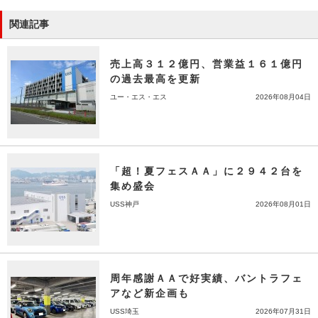
関連記事
売上高３１２億円、営業益１６１億円
の過去最高を更新
ユー・エス・エス
2026年08月04日
「超！夏フェスＡＡ」に２９４２台を
集め盛会
USS神戸
2026年08月01日
周年感謝ＡＡで好実績、バントラフェ
アなど新企画も
USS埼玉
2026年07月31日