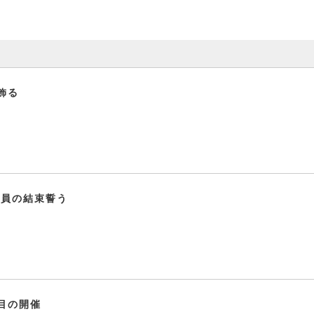
飾る
合員の結束誓う
目の開催