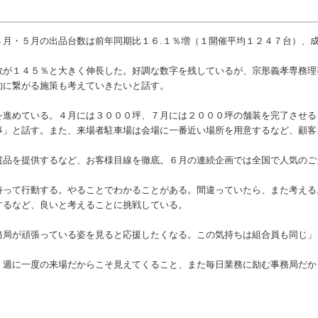
月・５月の出品台数は前年同期比１６.１％増（１開催平均１２４７台）、成
が１４５％と大きく伸長した。好調な数字を残しているが、宗形義孝専務理
約に繋がる施策も考えていきたいと話す。
進めている。４月には３０００坪、７月には２０００坪の舗装を完了させる
事」と話す。また、来場者駐車場は会場に一番近い場所を用意するなど、顧客
品を提供するなど、お客様目線を徹底。６月の連続企画では全国で人気のご
って行動する。やることでわかることがある。間違っていたら、また考える
するなど、良いと考えることに挑戦している。
局が頑張っている姿を見ると応援したくなる。この気持ちは組合員も同じ」
週に一度の来場だからこそ見えてくること、また毎日業務に励む事務局だか