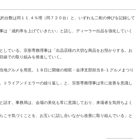
約台数は同１１.４％増（同７２０台）と、いずれも二桁の伸びを記録して
事は「成約率を上げていきたい」と話し、ディーラー出品を強化していく
としている。宗形専務理事は「出品店様の大切な商品をお預かりする。お
目線での取り組みを推進していく。
当地グルメを用意。１８日に開催の相双・会津支部担当Ｂ-１グルメまつり
。トライアンドエラーの繰り返し」と、宗形専務理事は常に改善を意識し
と話す。事務局は、会場の美化も常に意識しており、来場者を気持ちよく
らこそ気づくことを、お互いに話し合いながら改善に取り組んでいる」と