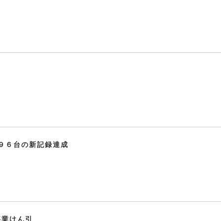
９６台の新記録達成
事業けん引