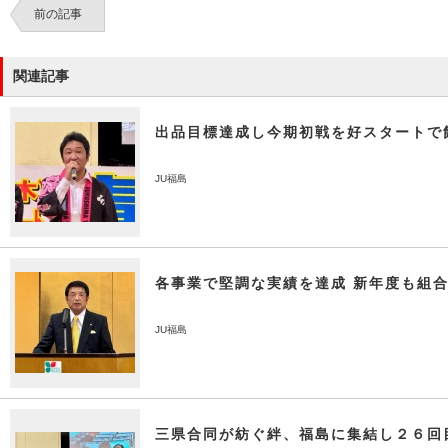
前の記事
関連記事
出品目標達成し今期初戦を好スタートで
JU福島
各事業で堅調な実績を達成 新年度も組
JU福島
三県合同が紡ぐ絆、福島に集結し２６回