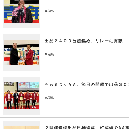
JU福島
出品２４００台超集め、リレーに貢献
JU福島
ももまつりＡＡ、節目の開催で出品３０
JU福島
２開催連続出品目標達成、好成績でAA