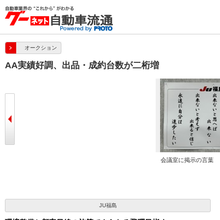
オークション
AA実績好調、出品・成約台数が二桁増
会議室に掲示の言葉
JU福島