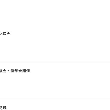
い盛会
修会・新年会開催
記録