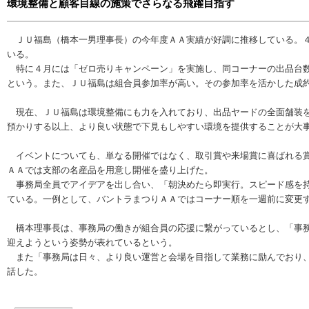
環境整備と顧客目線の施策でさらなる飛躍目指す
ＪＵ福島（橋本一男理事長）の今年度ＡＡ実績が好調に推移している。４
いる。
特に４月には「ゼロ売りキャンペーン」を実施し、同コーナーの出品台数
という。また、ＪＵ福島は組合員参加率が高い。その参加率を活かした成
現在、ＪＵ福島は環境整備にも力を入れており、出品ヤードの全面舗装を
預かりする以上、より良い状態で下見もしやすい環境を提供することが大
イベントについても、単なる開催ではなく、取引賞や来場賞に喜ばれる賞
ＡＡでは支部の名産品を用意し開催を盛り上げた。
事務局全員でアイデアを出し合い、「朝決めたら即実行。スピード感を持
ている。一例として、バントラまつりＡＡではコーナー順を一週前に変更
橋本理事長は、事務局の働きが組合員の応援に繋がっているとし、「事務
迎えようという姿勢が表れているという。
また「事務局は日々、より良い運営と会場を目指して業務に励んでおり、
話した。