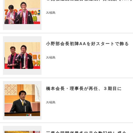
JU福島
小野部会長初陣AAを好スタートで飾る
JU福島
橋本会長・理事長が再任、３期目に
JU福島