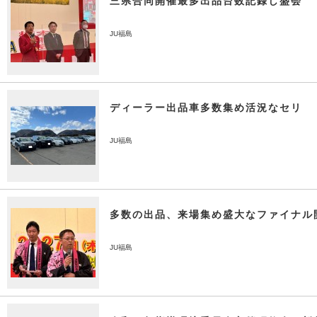
三県合同開催最多出品台数記録し盛会
JU福島
ディーラー出品車多数集め活況なセリ
JU福島
多数の出品、来場集め盛大なファイナル
JU福島