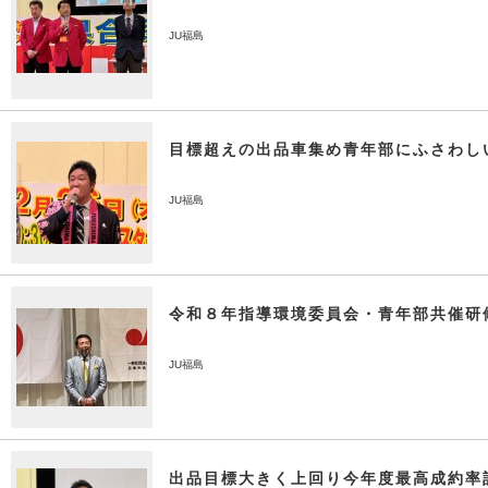
JU福島
目標超えの出品車集め青年部にふさわし
JU福島
令和８年指導環境委員会・青年部共催研
JU福島
出品目標大きく上回り今年度最高成約率