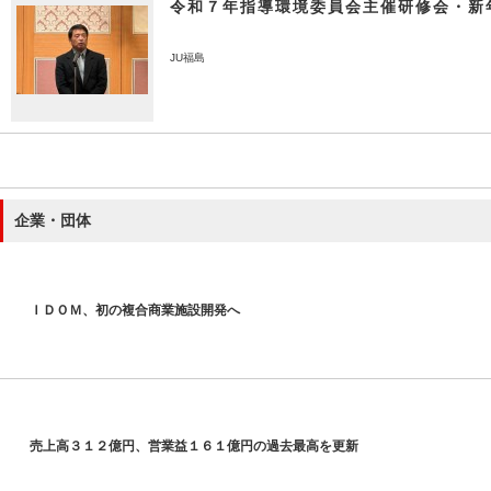
令和７年指導環境委員会主催研修会・新
JU福島
企業・団体
ＩＤＯＭ、初の複合商業施設開発へ
売上高３１２億円、営業益１６１億円の過去最高を更新