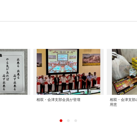
相双・会津支部会員が登壇
相双・会津支部
用意