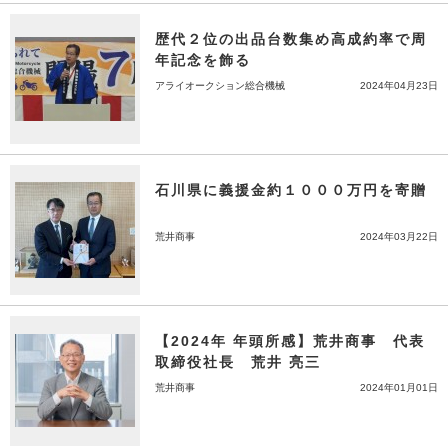
歴代２位の出品台数集め高成約率で周
年記念を飾る
アライオークション総合機械
2024年04月23日
石川県に義援金約１０００万円を寄贈
荒井商事
2024年03月22日
【2024年 年頭所感】荒井商事 代表
取締役社長 荒井 亮三
荒井商事
2024年01月01日