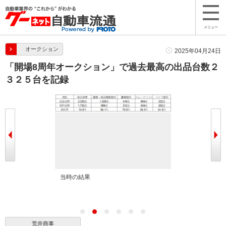
メニュー
オークション
2025年04月24日
「開場8周年オークション」で過去最高の出品台数２
３２５台を記録
する東馬取締役
当時の結果
セレモニーの様
荒井商事