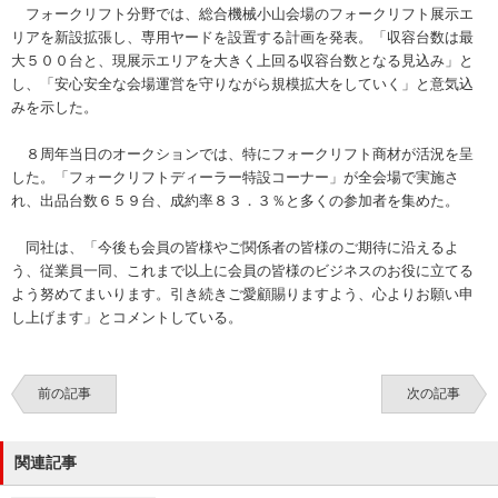
フォークリフト分野では、総合機械小山会場のフォークリフト展示エ
リアを新設拡張し、専用ヤードを設置する計画を発表。「収容台数は最
大５００台と、現展示エリアを大きく上回る収容台数となる見込み」と
し、「安心安全な会場運営を守りながら規模拡大をしていく」と意気込
みを示した。
８周年当日のオークションでは、特にフォークリフト商材が活況を呈
した。「フォークリフトディーラー特設コーナー」が全会場で実施さ
れ、出品台数６５９台、成約率８３．３％と多くの参加者を集めた。
同社は、「今後も会員の皆様やご関係者の皆様のご期待に沿えるよ
う、従業員一同、これまで以上に会員の皆様のビジネスのお役に立てる
よう努めてまいります。引き続きご愛顧賜りますよう、心よりお願い申
し上げます」とコメントしている。
前の記事
次の記事
関連記事