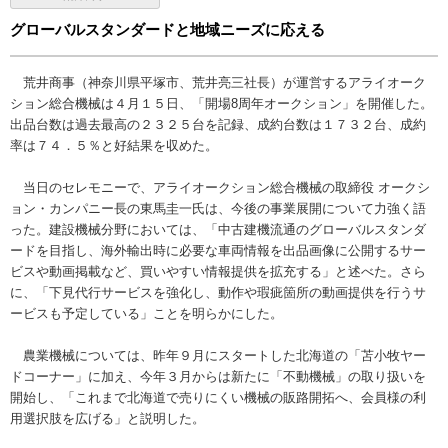
グローバルスタンダードと地域ニーズに応える
荒井商事（神奈川県平塚市、荒井亮三社長）が運営するアライオーク
ション総合機械は４月１５日、「開場8周年オークション」を開催した。
出品台数は過去最高の２３２５台を記録、成約台数は１７３２台、成約
率は７４．５％と好結果を収めた。
当日のセレモニーで、アライオークション総合機械の取締役 オークシ
ョン・カンパニー長の東馬圭一氏は、今後の事業展開について力強く語
った。建設機械分野においては、「中古建機流通のグローバルスタンダ
ードを目指し、海外輸出時に必要な車両情報を出品画像に公開するサー
ビスや動画掲載など、買いやすい情報提供を拡充する」と述べた。さら
に、「下見代行サービスを強化し、動作や瑕疵箇所の動画提供を行うサ
ービスも予定している」ことを明らかにした。
農業機械については、昨年９月にスタートした北海道の「苫小牧ヤー
ドコーナー」に加え、今年３月からは新たに「不動機械」の取り扱いを
開始し、「これまで北海道で売りにくい機械の販路開拓へ、会員様の利
用選択肢を広げる」と説明した。