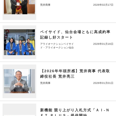
荒井商事
2026年02月17日
ベイサイド、仙台会場ともに高成約率
記録し好スタート
アライオークションベイサイ
2026年01月16日
ド・アライオークション仙台
【2026年年頭所感】荒井商事 代表取
締役社長 荒井亮三
荒井商事
2026年01月01日
新機能 競り上がり入札方式「ＡＩ-Ｎ
ＥＴ ＰＬＵＳ」提供開始