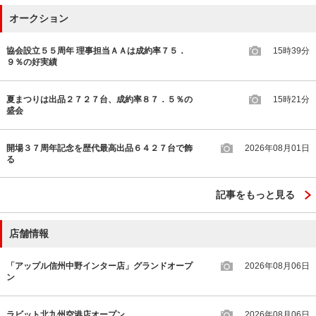
オークション
協会設立５５周年 理事担当ＡＡは成約率７５．
15時39分
９％の好実績
夏まつりは出品２７２７台、成約率８７．５％の
15時21分
盛会
開場３７周年記念を歴代最高出品６４２７台で飾
2026年08月01日
る
記事をもっと見る
店舗情報
「アップル信州中野インター店」グランドオープ
2026年08月06日
ン
ラビット北九州空港店オープン
2026年08月06日