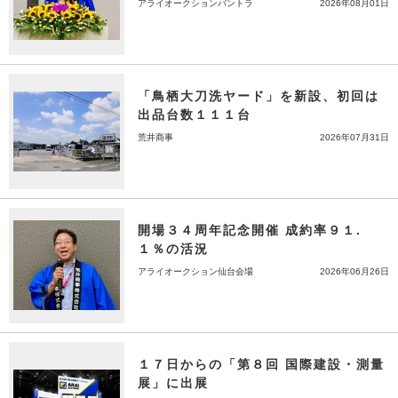
アライオークションバントラ
2026年08月01日
「鳥栖大刀洗ヤード」を新設、初回は
出品台数１１１台
荒井商事
2026年07月31日
開場３４周年記念開催 成約率９１.
１％の活況
アライオークション仙台会場
2026年06月26日
１７日からの「第８回 国際建設・測量
展」に出展