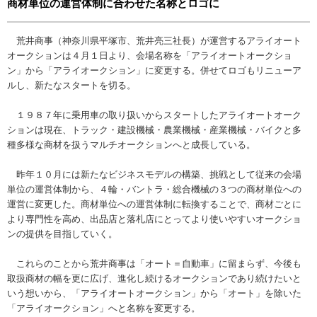
商材単位の運営体制に合わせた名称とロゴに
荒井商事（神奈川県平塚市、荒井亮三社長）が運営するアライオート
オークションは４月１日より、会場名称を「アライオートオークショ
ン」から「アライオークション」に変更する。併せてロゴもリニューア
ルし、新たなスタートを切る。
１９８７年に乗用車の取り扱いからスタートしたアライオートオーク
ションは現在、トラック・建設機械・農業機械・産業機械・バイクと多
種多様な商材を扱うマルチオークションへと成長している。
昨年１０月には新たなビジネスモデルの構築、挑戦として従来の会場
単位の運営体制から、４輪・バントラ・総合機械の３つの商材単位への
運営に変更した。商材単位への運営体制に転換することで、商材ごとに
より専門性を高め、出品店と落札店にとってより使いやすいオークショ
ンの提供を目指していく。
これらのことから荒井商事は「オート＝自動車」に留まらず、今後も
取扱商材の幅を更に広げ、進化し続けるオークションであり続けたいと
いう想いから、「アライオートオークション」から「オート」を除いた
「アライオークション」へと名称を変更する。