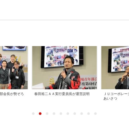
部会長が勢ぞろ
春田裕二ＡＡ実行委員長が運営説明
ＪＵコーポレー
あいさつ