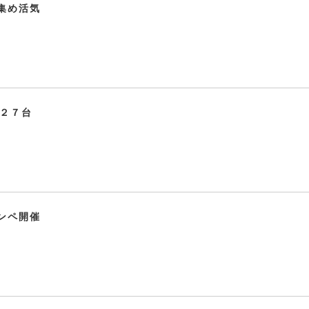
集め活気
１２７台
ンペ開催