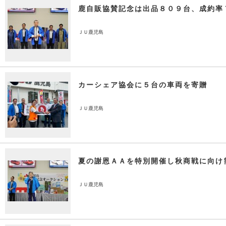
鹿自販協賛記念は出品８０９台、成約率
ＪＵ鹿児島
カーシェア協会に５台の車両を寄贈
ＪＵ鹿児島
夏の謝恩ＡＡを特別開催し秋商戦に向け
ＪＵ鹿児島