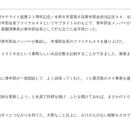
サテライト提携２１周年記念／令和６年度第６回青年部会担当記念ＡＡ」を
青年部会長ファイナルＡＡというサブタイトルのもとで、青年部会メンバーが
、新園理事長が青年部会長として打ち立てた金字塔だった。
青年部会メンバーが集結し、木場部会長のファイナルＡＡを盛り上げた。
１０１６台という素晴らしい出品台数を記録することができました。最後ま
に青年部が一致団結して、よく頑張ってくれた。ＪＵ鹿児島のＡＡ事業を盛
録を更新しよう』と全員で目標を掲げ、ふたを開けてみれば、まさかの１０
方々とつながりを持てた。大変なこと以上に、かけがえのない経験をさせて