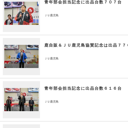
青年部会担当記念に出品台数７０７台
ＪＵ鹿児島
鹿自販＆ＪＵ鹿児島協賛記念は出品７７
ＪＵ鹿児島
青年部会担当記念に出品台数６１６台
ＪＵ鹿児島