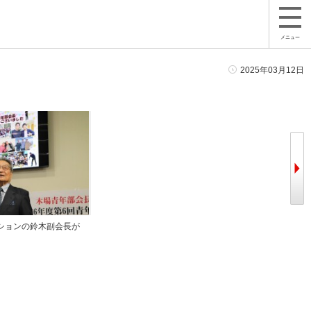
メニュー
2025年03月12日
ションの鈴木副会長が
青年部会員が協力して木場部会長ファ
セリ開始
イナルを盛り上げた