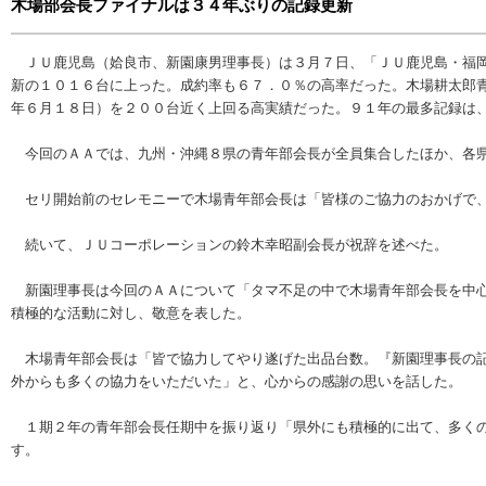
木場部会長ファイナルは３４年ぶりの記録更新
ＪＵ鹿児島（姶良市、新園康男理事長）は３月７日、「ＪＵ鹿児島・福岡
新の１０１６台に上った。成約率も６７．０％の高率だった。木場耕太郎
年６月１８日）を２００台近く上回る高実績だった。９１年の最多記録は
今回のＡＡでは、九州・沖縄８県の青年部会長が全員集合したほか、各県
セリ開始前のセレモニーで木場青年部会長は「皆様のご協力のおかげで、
続いて、ＪＵコーポレーションの鈴木幸昭副会長が祝辞を述べた。
新園理事長は今回のＡＡについて「タマ不足の中で木場青年部会長を中心
積極的な活動に対し、敬意を表した。
木場青年部会長は「皆で協力してやり遂げた出品台数。『新園理事長の記
外からも多くの協力をいただいた」と、心からの感謝の思いを話した。
１期２年の青年部会長任期中を振り返り「県外にも積極的に出て、多くの
す。