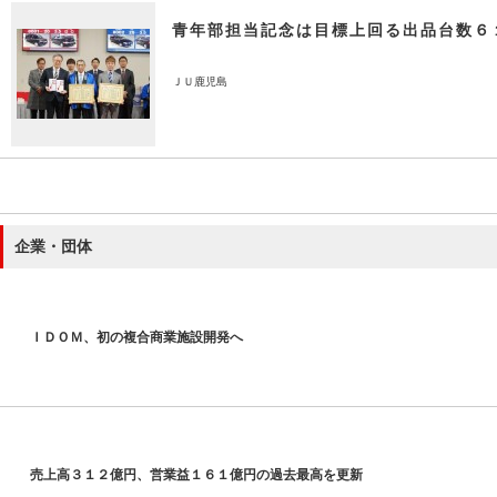
青年部担当記念は目標上回る出品台数６
ＪＵ鹿児島
企業・団体
ＩＤＯＭ、初の複合商業施設開発へ
売上高３１２億円、営業益１６１億円の過去最高を更新