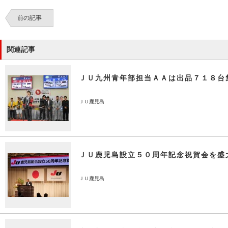
前の記事
関連記事
ＪＵ九州青年部担当ＡＡは出品７１８台
ＪＵ鹿児島
ＪＵ鹿児島設立５０周年記念祝賀会を盛
ＪＵ鹿児島