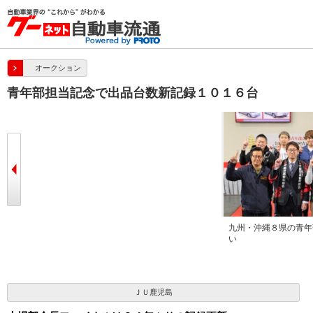
オークション
青年部担当記念で出品台数新記録１０１６台
葉を述べた
青年部会員が一致団結して新記録達成
九州・沖縄８県の青年
い
ＪＵ鹿児島