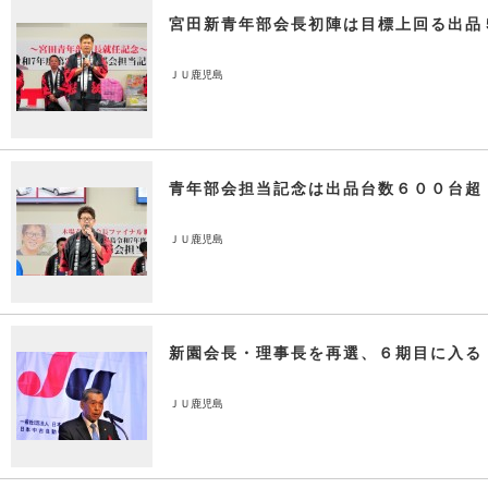
宮田新青年部会長初陣は目標上回る出品
ＪＵ鹿児島
青年部会担当記念は出品台数６００台超
ＪＵ鹿児島
新園会長・理事長を再選、６期目に入る
ＪＵ鹿児島