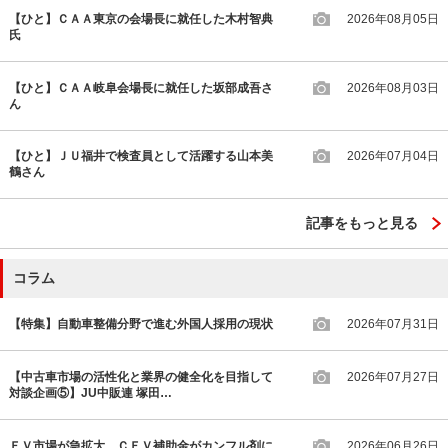
【ひと】ＣＡＡ東京の会場長に就任した木村智典
2026年08月05日
氏
【ひと】ＣＡＡ岐阜会場長に就任した坂部成吾さ
2026年08月03日
ん
【ひと】ＪＵ福井で検査員として活躍する山本美
2026年07月04日
鶴さん
記事をもっと見る
コラム
【特集】自動車整備分野で進む外国人採用の現状
2026年07月31日
【中古車市場の活性化と業界の健全化を目指して
2026年07月27日
対談企画⑤】JU中販連 塚田…
ＥＶ市場が急拡大、ＣＥＶ補助金がカンフル剤に
2026年06月26日