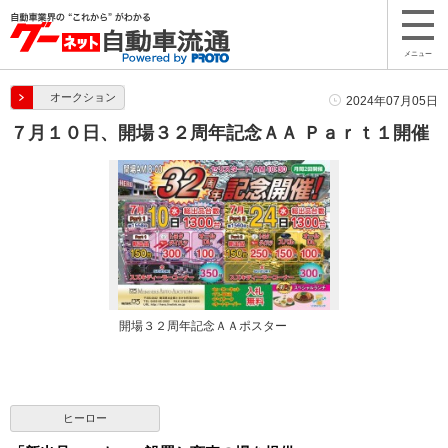
メニュー
オークション
2024年07月05日
７月１０日、開場３２周年記念ＡＡ Ｐａｒｔ１開催
開場３２周年記念ＡＡポスター
ヒーロー