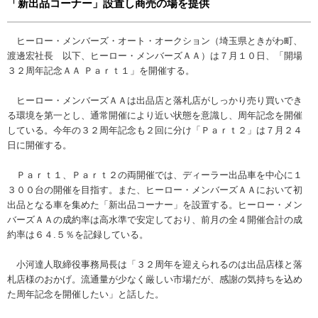
「新出品コーナー」設置し商売の場を提供
ヒーロー・メンバーズ・オート・オークション（埼玉県ときがわ町、
渡邊宏社長 以下、ヒーロー・メンバーズＡＡ）は７月１０日、「開場
３２周年記念ＡＡ Ｐａｒｔ１」を開催する。
ヒーロー・メンバーズＡＡは出品店と落札店がしっかり売り買いでき
る環境を第一とし、通常開催により近い状態を意識し、周年記念を開催
している。今年の３２周年記念も２回に分け「Ｐａｒｔ２」は７月２４
日に開催する。
Ｐａｒｔ１、Ｐａｒｔ２の両開催では、ディーラー出品車を中心に１
３００台の開催を目指す。また、ヒーロー・メンバーズＡＡにおいて初
出品となる車を集めた「新出品コーナー」を設置する。ヒーロー・メン
バーズＡＡの成約率は高水準で安定しており、前月の全４開催合計の成
約率は６４.５％を記録している。
小河達人取締役事務局長は「３２周年を迎えられるのは出品店様と落
札店様のおかげ。流通量が少なく厳しい市場だが、感謝の気持ちを込め
た周年記念を開催したい」と話した。