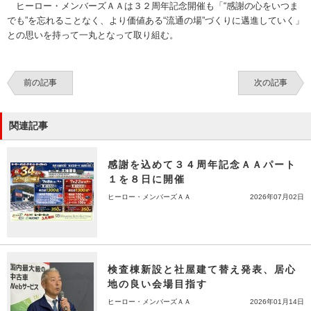
ヒーロー・メンバーズＡＡは３２周年記念開催も「“感謝の心をいつま
でも”を忘れることなく、より価値ある“流通の場”づくりに邁進していく」
との思いを持って一丸となって取り組む。
前の記事
次の記事
関連記事
感謝を込めて３４周年記念ＡＡパート
１を８日に開催
ヒーロー・メンバーズＡＡ
2026年07月02日
検査棟新設と社屋建て替え発表、居心
地の良い会場目指す
ヒーロー・メンバーズＡＡ
2026年01月14日