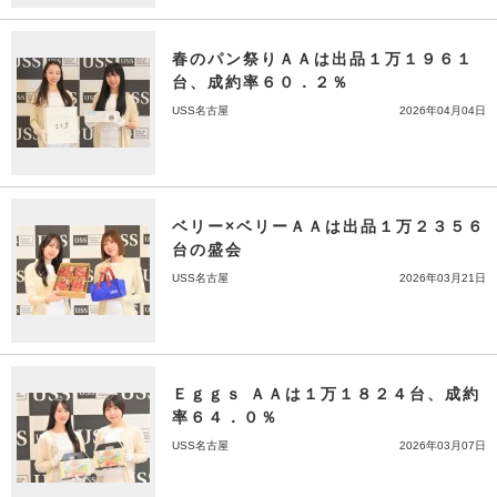
春のパン祭りＡＡは出品１万１９６１
台、成約率６０．２％
USS名古屋
2026年04月04日
ベリー×ベリーＡＡは出品１万２３５６
台の盛会
USS名古屋
2026年03月21日
Ｅｇｇｓ ＡＡは１万１８２４台、成約
率６４．０％
USS名古屋
2026年03月07日