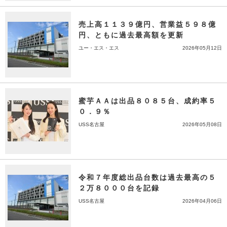
売上高１１３９億円、営業益５９８億
円、ともに過去最高額を更新
ユー・エス・エス
2026年05月12日
蜜芋ＡＡは出品８０８５台、成約率５
０．９％
USS名古屋
2026年05月08日
令和７年度総出品台数は過去最高の５
２万８０００台を記録
USS名古屋
2026年04月06日