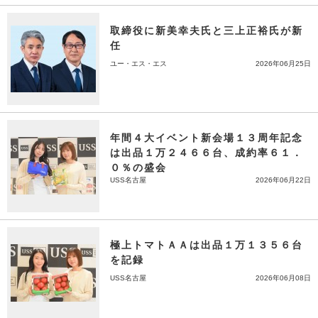
取締役に新美幸夫氏と三上正裕氏が新
任
ユー・エス・エス
2026年06月25日
年間４大イベント新会場１３周年記念
は出品１万２４６６台、成約率６１．
０％の盛会
USS名古屋
2026年06月22日
極上トマトＡＡは出品１万１３５６台
を記録
USS名古屋
2026年06月08日