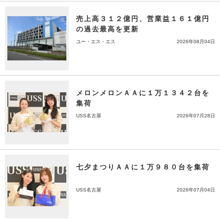
売上高３１２億円、営業益１６１億円
の過去最高を更新
ユー・エス・エス
2026年08月04日
メロンメロンＡＡに１万１３４２台を
集荷
USS名古屋
2026年07月28日
七夕まつりＡＡに１万９８０台を集荷
USS名古屋
2026年07月04日