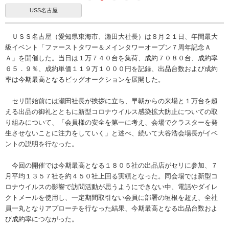
USS名古屋
ＵＳＳ名古屋（愛知県東海市、瀬田大社長）は８月２１日、年間最大
級イベント「ファーストタワー＆メインタワーオープン７周年記念Ａ
Ａ」を開催した。当日は１万７４０台を集荷、成約７０８０台、成約率
６５．９％、成約単価１１９万１０００円を記録、出品台数および成約
率は今期最高となるビッグオークションを展開した。
セリ開始前には瀬田社長が挨拶に立ち、早朝からの来場と１万台を超
える出品の御礼とともに新型コロナウイルス感染拡大防止についての取
り組みについて、「会員様の安全を第一に考え、会場でクラスターを発
生させないことに注力をしていく」と述べ、続いて大谷浩会場長がイベ
ントの説明を行なった。
今回の開催では今期最高となる１８０５社の出品店がセリに参加、７
月平均１３５７社を約４５０社上回る実績となった。同会場では新型コ
ロナウイルスの影響で訪問活動が思うようにできない中、電話やダイレ
クトメールを使用し、一定期間取引ない会員に部署の垣根を超え、全社
員一丸となりアプローチを行なった結果、今期最高となる出品台数およ
び成約率につながった。