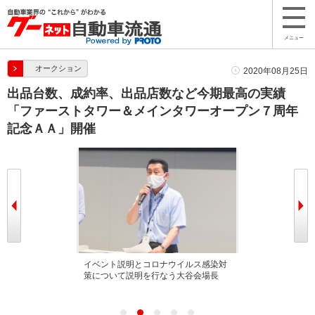
メニュー
オークション
2020年08月25日
出品台数、成約率、出品店数など今期最高の実績
「ファーストタワー＆メインタワーオープン７周年
記念ＡＡ」開催
瀬田社長
イベント説明とコロナウイルス感染対
早朝より多くの
策について説明を行なう大谷会場長