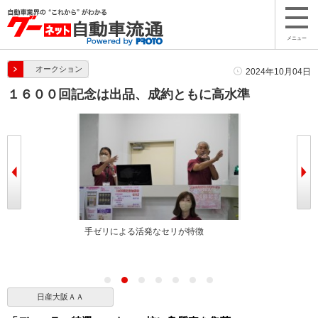
メニュー
オークション
2024年10月04日
１６００回記念は出品、成約ともに高水準
ー
手ゼリによる活発なセリが特徴
手ゼリだけでな
したハイブリッ
日産大阪ＡＡ