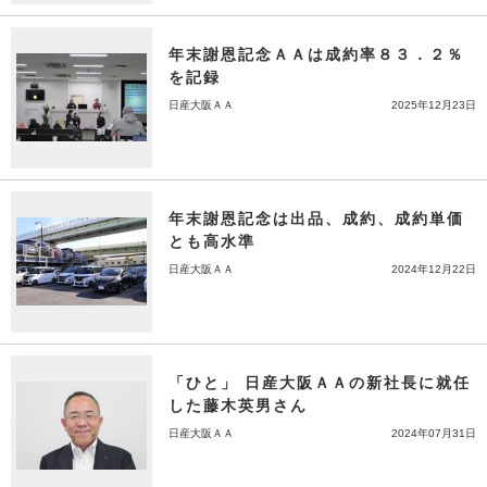
年末謝恩記念ＡＡは成約率８３．２％
を記録
日産大阪ＡＡ
2025年12月23日
年末謝恩記念は出品、成約、成約単価
とも高水準
日産大阪ＡＡ
2024年12月22日
「ひと」 日産大阪ＡＡの新社長に就任
した藤木英男さん
日産大阪ＡＡ
2024年07月31日