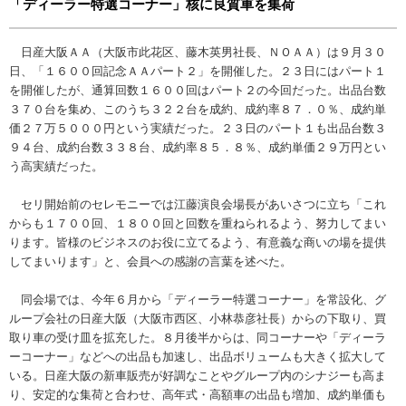
「ディーラー特選コーナー」核に良質車を集荷
日産大阪ＡＡ（大阪市此花区、藤木英男社長、ＮＯＡＡ）は９月３０
日、「１６００回記念ＡＡパート２」を開催した。２３日にはパート１
を開催したが、通算回数１６００回はパート２の今回だった。出品台数
３７０台を集め、このうち３２２台を成約、成約率８７．０％、成約単
価２７万５０００円という実績だった。２３日のパート１も出品台数３
９４台、成約台数３３８台、成約率８５．８％、成約単価２９万円とい
う高実績だった。
セリ開始前のセレモニーでは江藤演良会場長があいさつに立ち「これ
からも１７００回、１８００回と回数を重ねられるよう、努力してまい
ります。皆様のビジネスのお役に立てるよう、有意義な商いの場を提供
してまいります」と、会員への感謝の言葉を述べた。
同会場では、今年６月から「ディーラー特選コーナー」を常設化、グ
ループ会社の日産大阪（大阪市西区、小林恭彦社長）からの下取り、買
取り車の受け皿を拡充した。８月後半からは、同コーナーや「ディーラ
ーコーナー」などへの出品も加速し、出品ボリュームも大きく拡大して
いる。日産大阪の新車販売が好調なことやグループ内のシナジーも高ま
り、安定的な集荷と合わせ、高年式・高額車の出品も増加、成約単価も