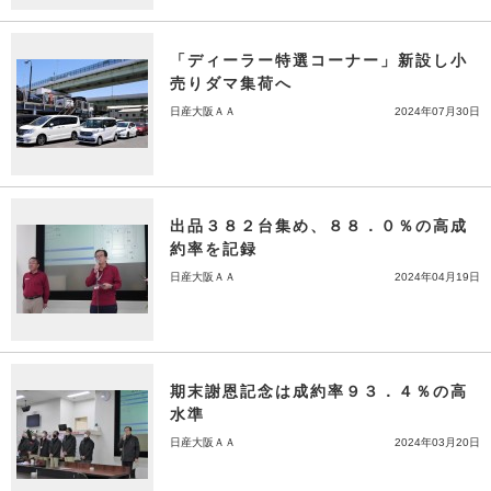
「ディーラー特選コーナー」新設し小
売りダマ集荷へ
日産大阪ＡＡ
2024年07月30日
出品３８２台集め、８８．０％の高成
約率を記録
日産大阪ＡＡ
2024年04月19日
期末謝恩記念は成約率９３．４％の高
水準
日産大阪ＡＡ
2024年03月20日