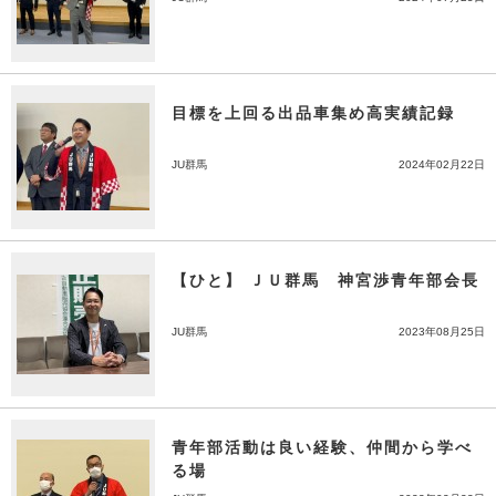
目標を上回る出品車集め高実績記録
JU群馬
2024年02月22日
【ひと】 ＪＵ群馬 神宮渉青年部会長
JU群馬
2023年08月25日
青年部活動は良い経験、仲間から学べ
る場