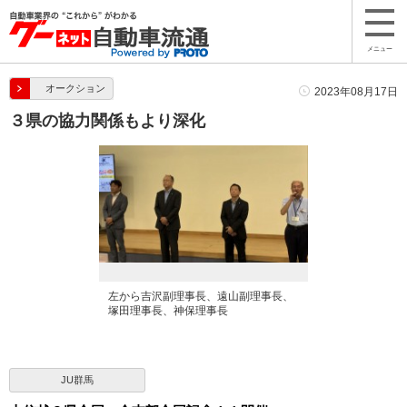
メニュー
オークション
2023年08月17日
３県の協力関係もより深化
左から吉沢副理事長、遠山副理事長、
塚田理事長、神保理事長
JU群馬