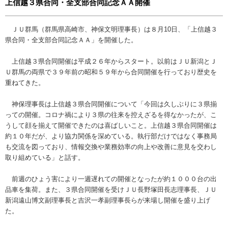
上信越３県合同・全支部合同記念ＡＡ開催
ＪＵ群馬（群馬県高崎市、神保文明理事長）は８月10日、「上信越３
県合同・全支部合同記念ＡＡ」を開催した。
上信越３県合同開催は平成２６年からスタート。以前はＪＵ新潟とＪ
Ｕ群馬の両県で３９年前の昭和５９年から合同開催を行っており歴史を
重ねてきた。
神保理事長は上信越３県合同開催について「今回は久しぶりに３県揃
っての開催。コロナ禍により３県の往来を控えざるを得なかったが、こ
うして顔を揃えて開催できたのは喜ばしいこと。上信越３県合同開催は
約１０年だが、より協力関係を深めている。執行部だけではなく事務局
も交流を図っており、情報交換や業務効率の向上や改善に意見を交わし
取り組めている」と話す。
前週のひょう害により一週遅れての開催となったが約１０００台の出
品車を集荷。また、３県合同開催を受けＪＵ長野塚田長志理事長、ＪＵ
新潟遠山博文副理事長と吉沢一孝副理事長らが来場し開催を盛り上げ
た。