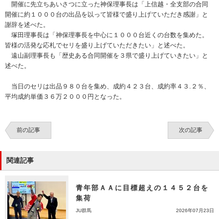
開催に先立ちあいさつに立った神保理事長は「上信越・全支部の合同
開催に約１０００台の出品を以って皆様で盛り上げていただき感謝」と
謝辞を述べた。
塚田理事長は「神保理事長を中心に１０００台近くの台数を集めた。
皆様の活発な応札でセリを盛り上げていただきたい」と述べた。
遠山副理事長も「歴史ある合同開催を３県で盛り上げていきたい」と
述べた。
当日のセリは出品９８０台を集め、成約４２３台、成約率４３.２％、
平均成約単価３６万２０００円となった。
前の記事
次の記事
関連記事
青年部ＡＡに目標超えの１４５２台を
集荷
JU群馬
2026年07月23日