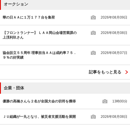
オークション
華の日ＡＡに１万１７７台を集荷
2026年08月09日
【フロントランナー】 ＬＡＡ岡山会場営業課の
2026年08月08日
上渓利玖さん
協会設立５５周年 理事担当ＡＡは成約率７５．
2026年08月07日
９％の好実績
記事をもっと見る
企業・団体
優勝の髙橋さんら２名が全国大会の切符を獲得
13時00分
ＪＵ組織が一丸となり、被災者支援活動を展開
2026年08月08日