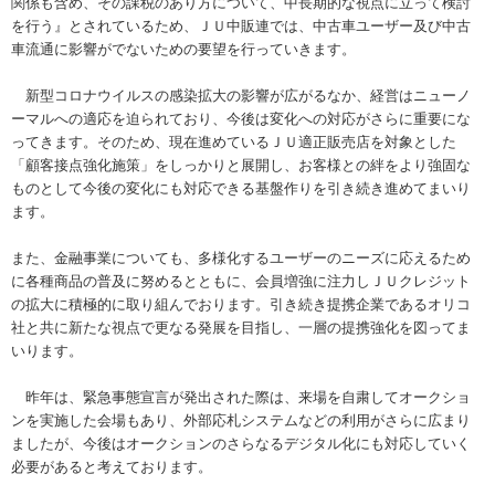
関係も含め、その課税のあり方について、中長期的な視点に立って検討
を行う』とされているため、ＪＵ中販連では、中古車ユーザー及び中古
車流通に影響がでないための要望を行っていきます。
新型コロナウイルスの感染拡大の影響が広がるなか、経営はニューノ
ーマルへの適応を迫られており、今後は変化への対応がさらに重要にな
ってきます。そのため、現在進めているＪＵ適正販売店を対象とした
「顧客接点強化施策」をしっかりと展開し、お客様との絆をより強固な
ものとして今後の変化にも対応できる基盤作りを引き続き進めてまいり
ます。
また、金融事業についても、多様化するユーザーのニーズに応えるため
に各種商品の普及に努めるとともに、会員増強に注力しＪＵクレジット
の拡大に積極的に取り組んでおります。引き続き提携企業であるオリコ
社と共に新たな視点で更なる発展を目指し、一層の提携強化を図ってま
いります。
昨年は、緊急事態宣言が発出された際は、来場を自粛してオークショ
ンを実施した会場もあり、外部応札システムなどの利用がさらに広まり
ましたが、今後はオークションのさらなるデジタル化にも対応していく
必要があると考えております。