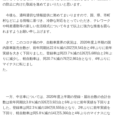
の防止に向けた取組を進めてまいりたいと思います。
今後も、適時適切な情報提供に努めてまいりますので、国、県、市町
村などによる情報に基づき、冷静な対応をとっていただき、テレワーク
や時差通勤等の新しい生活様式について今まで以上に強力な推進を図ら
れますようお願い申し上げます。
さて、このコロナ禍の中、自動車業界の状況は、2020年度上半期の国
内新車販売台数が、前年同期比22.6％減の202万8,541台と4年ぶりに前年
実績を大きく下回りました。登録車は同23.7％減の126万5,680台と2年ぶ
りに減少し、軽自動車は、同20.7％減の76万2,861台となり、4年ぶりに
マイナスに転じまし
た。
一方、中古車については、2020年度上半期の登録・届出台数の合計台
数は前年同期比3.8％減の326万3,921台と6年ぶりに前年実績を下回りま
した。登録車は同2.3％減の184万8,555台となり、2年ぶりに前年実績を
下回り、軽自動車は同5.8％減の141万5,366台と4年ぶりのマイナスにな