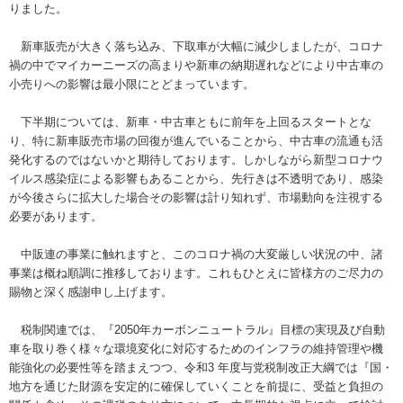
りました。
新車販売が大きく落ち込み、下取車が大幅に減少しましたが、コロナ
禍の中でマイカーニーズの高まりや新車の納期遅れなどにより中古車の
小売りへの影響は最小限にとどまっています。
下半期については、新車・中古車ともに前年を上回るスタートとな
り、特に新車販売市場の回復が進んでいることから、中古車の流通も活
発化するのではないかと期待しております。しかしながら新型コロナウ
イルス感染症による影響もあることから、先行きは不透明であり、感染
が今後さらに拡大した場合その影響は計り知れず、市場動向を注視する
必要があります。
中販連の事業に触れますと、このコロナ禍の大変厳しい状況の中、諸
事業は概ね順調に推移しております。これもひとえに皆様方のご尽力の
賜物と深く感謝申し上げます。
税制関連では、『2050年カーボンニュートラル』目標の実現及び自動
車を取り巻く様々な環境変化に対応するためのインフラの維持管理や機
能強化の必要性等を踏まえつつ、令和3 年度与党税制改正大綱では『国・
地方を通じた財源を安定的に確保していくことを前提に、受益と負担の