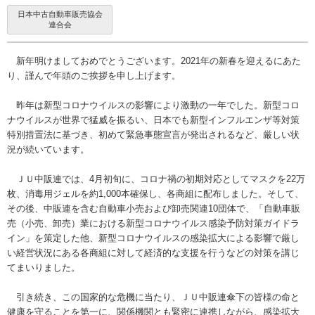
日本中古自動車販売協会
連合会
新年明けましておめでとうございます。2021年の新春を迎えるにあた
り、謹んで年頭のご挨拶を申し上げます。
昨年は新型コロナウイルスの影響により激動の一年でした。新型コロ
ナウイルスが世界で猛威を振るい、日本でも新型インフルエンザ等対策
特別措置法に基づき、初めて緊急事態宣言が発出されるなど、厳しい状
況が続いています。
ＪＵ中販連では、4月初旬に、コロナ禍の初期対応としてマスクを22万
枚、消毒用ジェルを約1,000本確保し、各商組に配布しました。そして、
その後、中販連を含む自動車小売および卸売関連10団体で、「自動車販
売（小売、卸売）業における新型コロナウイルス感染予防対策ガイドラ
イン」を策定した他、新型コロナウイルスの感染拡大による影響で厳し
い経営状況にある各商組に対して経済的な支援を行うなどの対策を講じ
てまいりました。
引き続き、この国家的な危機に当たり、ＪＵ中販連傘下の皆様の命と
健康を守ることを第一に、関係機関とも緊密に連携しながら、感染拡大