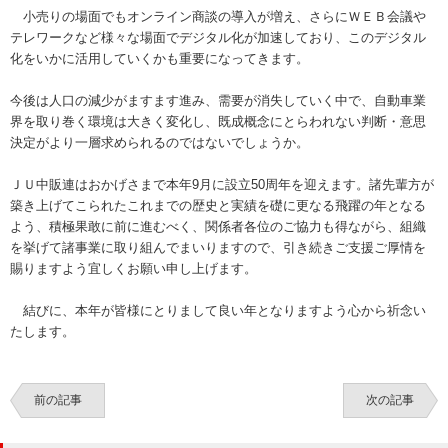
小売りの場面でもオンライン商談の導入が増え、さらにＷＥＢ会議や
テレワークなど様々な場面でデジタル化が加速しており、このデジタル
化をいかに活用していくかも重要になってきます。
今後は人口の減少がますます進み、需要が消失していく中で、自動車業
界を取り巻く環境は大きく変化し、既成概念にとらわれない判断・意思
決定がより一層求められるのではないでしょうか。
ＪＵ中販連はおかげさまで本年9月に設立50周年を迎えます。諸先輩方が
築き上げてこられたこれまでの歴史と実績を礎に更なる飛躍の年となる
よう、積極果敢に前に進むべく、関係者各位のご協力も得ながら、組織
を挙げて諸事業に取り組んでまいりますので、引き続きご支援ご厚情を
賜りますよう宜しくお願い申し上げます。
結びに、本年が皆様にとりまして良い年となりますよう心から祈念い
たします。
前の記事
次の記事