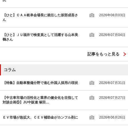
氏
【ひと】ＣＡＡ岐阜会場長に就任した坂部成吾さ
2026年08月03日
ん
【ひと】ＪＵ福井で検査員として活躍する山本美
2026年07月04日
鶴さん
記事をもっと見る
コラム
【特集】自動車整備分野で進む外国人採用の現状
2026年07月31日
【中古車市場の活性化と業界の健全化を目指して
2026年07月27日
対談企画⑤】JU中販連 塚田…
ＥＶ市場が急拡大、ＣＥＶ補助金がカンフル剤に
2026年06月26日