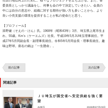
売店の地位向上のために、様々なプロジェクトを立ち上げる。また、各
委員長としっかり議論をし、何事も会の中で決定していきたい。会員の
中には自分の意志や、組織に対する期待が強い方も多いことから、より
良い小売支援の環境を提供することが私の使命だと思う。
【プロフィール】
添野健（そえの・けん）氏。1968年（昭和43年）3月、埼玉県上尾市生ま
れ、55歳。Km’s（ケーエムズ）社長。平成19年5月JU埼玉理事就任。平
成27年5月同副会長・副理事長就任。令和5年5月同会長・理事長就任。趣
味は野球。座右の銘は「一生懸命」。
前の記事
次の記事
関連記事
ＪＵ埼玉が国交省へ安定供給を強く要
望
JU埼玉
2026年07月23日