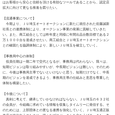
はお客様から安心と信頼を頂ける有効なツールであることから、認定店
拡大に向けて更なる推進を図りたい。
【流通事業について】
今期より、ＪＵ埼玉オートオークションに新たに就任された佐藤誠新
社長との連携体制により、オークション事業の発展に貢献していきた
い。また、商工組合としては昨年度と同様に年間出品台数目標である２
万１０００台を達成させたい。商工組合とＪＵ埼玉オートオークション
との確固たる協調体制により、新しいＪＵ埼玉を確立していく。
【事務局中心の体制】
役員任期は一期二年で交代となるが、事務局は代わらない。我々は、
短期ビジョンは取り組みやすいが、中長期ビジョンは難しい。そのため
に、今後は事務局主導でないといけないと思う。短期だけでなく、中長
期のビジョンを達成できるよう、事務局主導の仕組みと意思を尊重した
体制を構築したい。
【今後について】
真剣に考えて、継承していかなければならない。ＪＵ埼玉の６３２社
の会員が、今組織に求めている情報を収集しタイムリーに発信する。そ
のためには、上部団体との更なる連携を強化していく。ＪＵ埼玉適正販