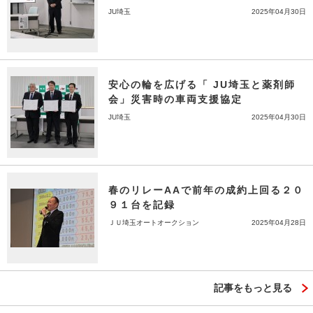
JU埼玉
2025年04月30日
安心の輪を広げる「 JU埼玉と薬剤師
会」災害時の車両支援協定
JU埼玉
2025年04月30日
春のリレーAAで前年の成約上回る２０
９１台を記録
ＪＵ埼玉オートオークション
2025年04月28日
記事をもっと見る