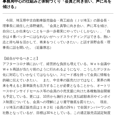
事務局中心の仕組みと体制づくり「会員と向き合い、声に耳を
傾ける」
今回、埼玉県中古自動車販売協会・商工組合（ＪＵ埼玉）の新会長・
理事長に就任した添野健氏。「会員と真摯に向き合い、声に耳を傾け、
自分にしか出来ないことを一歩一歩着実にやっていくしかない」、「自
分は４番バッターにはなれないがヘッドスライディングはできる。熱い
志と持ち味を活かして、将来をつくっていきたい」と話す添野会長・理
事長に話を聞いた。（近藤厚志）
【組合がやるべきこと】
アフターコロナ禍において、経営的な負担も増えている。Ｗｅｂ会議や
Ｗｅｂ商談が当たり前のように行われるようになり、こうしたデジタル
化に対応していかなくてはならない。スピード感を持って会員に情報を
的確に伝えていきたい。 また、中古車の販売だけではなく、業界の将
来を考えると新車販売も注力することが必要となることから、オートリ
ースやインサイドセールス等の会員の小売支援に向けた各種勉強会開催
も予定している。更には、10月から施行された支払総額表示やインボイ
ス制度についても、会員への理解により遵守徹底を図りたい。 現在、
ＪＵ埼玉の適正販売店は１８２社（会員の29％）で全国ナンバーワンの
社数となっているが、目標は30％としている。この適正販売店認定制度