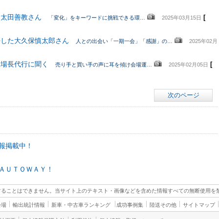
た太田善教さん
[
「変化」をキーワードに挑戦できる環…
2025年03月15日
任した大久保慎太郎さん
人との出会い「一期一会」「感謝」の…
2025年02月
会場長代行に聞く
[
売り手と買い手の声に耳を傾け会場運…
2025年02月05日
次のページ
報掲載中！
ＡＵＴＯＷＡＹ！
することはできません。当サイト上のテキスト・画像などを含めた情報すべての無断使用を
会場
輸出統計情報
新車・中古車ランキング
成功事例集
陸送その他
サイトマップ