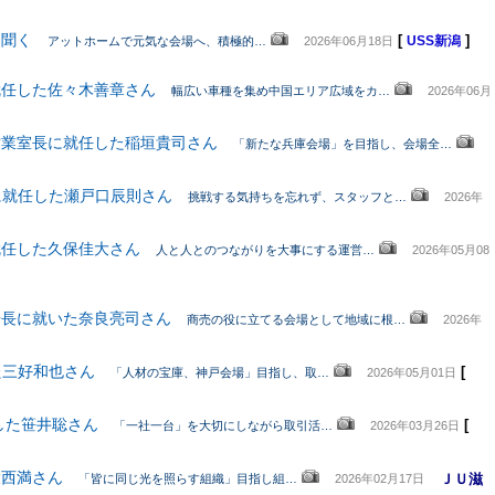
に聞く
[
]
アットホームで元気な会場へ、積極的…
2026年06月18日
USS新潟
就任した佐々木善章さん
幅広い車種を集め中国エリア広域をカ…
2026年06月
営業室長に就任した稲垣貴司さん
「新たな兵庫会場」を目指し、会場全…
に就任した瀬戸口辰則さん
挑戦する気持ちを忘れず、スタッフと…
2026年
就任した久保佳大さん
人と人とのつながりを大事にする運営…
2026年05月08
場長に就いた奈良亮司さん
商売の役に立てる会場として地域に根…
2026年
た三好和也さん
[
「人材の宝庫、神戸会場」目指し、取…
2026年05月01日
した笹井聡さん
[
「一社一台」を大切にしながら取引活…
2026年03月26日
大西満さん
ＪＵ滋
「皆に同じ光を照らす組織」目指し組…
2026年02月17日