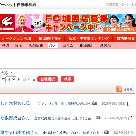
グーネット自動車流通
2026年8月8日 [
オークション会場
輸出統計情報
新車・中古車ランキング
成功事例集
整備
板金
店舗情報
ひと
コラム
相場統計
新製品
ください
会場選択
検索
年
月
日
RSS
任した木村智典氏
[
「ファンづくり」軸に新時代の会場へ
2026年08月05日
した坂部成吾さん
[
豊富な経験と人脈を生かし選ばれる会…
2026年08月03日
活躍する山本美鶴さん
未経験から検査のプロへ！信頼される…
2026年07月04