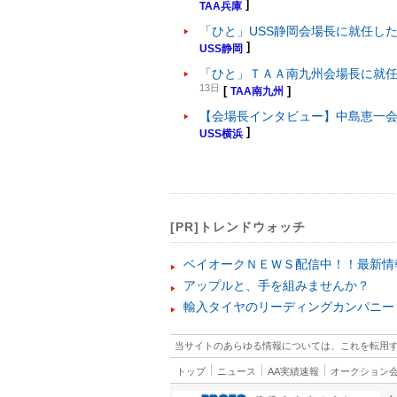
]
TAA兵庫
「ひと」USS静岡会場長に就任し
]
USS静岡
「ひと」ＴＡＡ南九州会場長に就
13日
[
]
TAA南九州
【会場長インタビュー】中島恵一
]
USS横浜
[PR]トレンドウォッチ
ベイオークＮＥＷＳ配信中！！最新情
アップルと、手を組みませんか？
輸入タイヤのリーディングカンパニー
当サイトのあらゆる情報については、これを転用
トップ
ニュース
AA実績速報
オークション