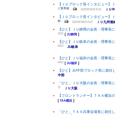
【ＪＵブロック長インタビュー】
ど業界健…
ＪＵ中
2025年08月31日
【ＪＵブロック長インタビュー】
献…
ＪＵ九州連
2025年08月31日
【ひと】ＪＵ静岡の会長・理事長
20日
[
]
JU静岡
【ひと】ＪＵ岐阜の会長・理事長
05日
JU岐阜
【ひと】ＪＵ福井の会長・理事長
04日
[
]
JU福井
【ひと】JU中部ブロック長に就任
中部
「ひと」ＪＵ大阪の会長・理事長
日
ＪＵ大阪
【フロントランナー】ＴＡＡ横浜
[
]
TAA横浜
「ひと」ＴＡＡ兵庫会場長に就任