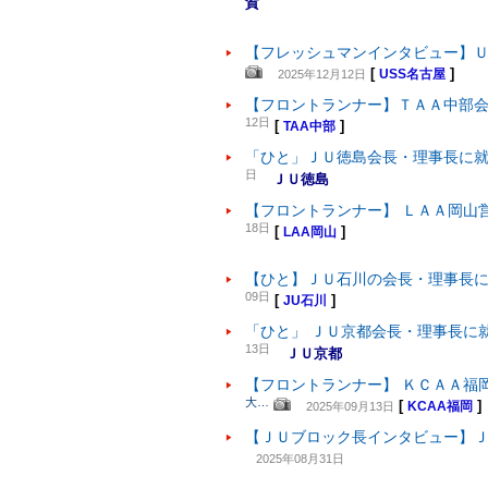
賀
【フレッシュマンインタビュー】
[
]
2025年12月12日
USS名古屋
【フロントランナー】ＴＡＡ中部
12日
[
]
TAA中部
「ひと」ＪＵ徳島会長・理事長に
日
ＪＵ徳島
【フロントランナー】 ＬＡＡ岡山
18日
[
]
LAA岡山
【ひと】ＪＵ石川の会長・理事長
09日
[
]
JU石川
「ひと」 ＪＵ京都会長・理事長に
13日
ＪＵ京都
【フロントランナー】 ＫＣＡＡ福
大…
[
]
2025年09月13日
KCAA福岡
【ＪＵブロック長インタビュー】
2025年08月31日