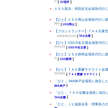
日
[
]
JU福井
ＵＳＳ新潟・和田好充会場長代行
【ひと】ＵＳＳ岡山会場長代行に
09日
[
]
USS岡山
【フロントランナー】ＴＡＡ兵庫
[
]
2026年05月22日
TAA兵庫
【ひと】USS-R名古屋会場長代行
05月21日
[
]
USS-R名古屋
【ひと】ＵＳＳ静岡会場長代行に
日
[
]
USS静岡
【ひと】ＴＡＡ愛媛サテライト会
05月08日
[
]
ＴＡＡ愛媛 サテライト
「ひと」 IMA神戸会場長に就任し
]
IMA神戸
「ひと」 ＴＡＡ近畿会場長に就任
]
TAA近畿
「ひと」ＪＵ滋賀会長・理事長の