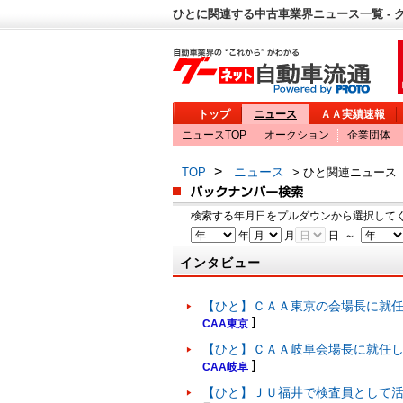
ひとに関連する中古車業界ニュース一覧 - 
トップ
ニュース
ＡＡ実績速報
ニュースTOP
オークション
企業団体
>
ニュース
TOP
> ひと関連ニュース
検索する年月日をプルダウンから選択して
年
月
日 ～
インタビュー
【ひと】ＣＡＡ東京の会場長に就
]
CAA東京
【ひと】ＣＡＡ岐阜会場長に就任
]
CAA岐阜
【ひと】ＪＵ福井で検査員として