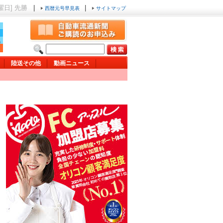
土曜日] 先勝
|
|
西暦元号早見表
サイトマップ
陸送その他
動画ニュース