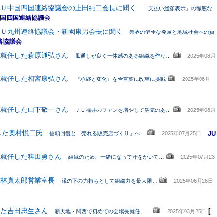
ＪＵ中国四国連絡協議会の上田純二会長に聞く
「支払い総額表示」の徹底な
国四国連絡協議会
ＪＵ九州連絡協議会・新園康男会長に聞く
業界の健全な発展と地域社会への貢
絡協議会
に就任した萩原通弘さん
風通しが良く一体感のある組織を作り…
2025年08月
に就任した相宮康弘さん
『承継と変化』を合言葉に改革に挑戦
2025年08月
に就任した山下敬一さん
ＪＵ福井のファンを増やして活気のあ…
2025年08月
した奥村悦二氏
JU
信頼回復と「売れる販売店づくり」へ…
2025年07月25日
に就任した稗田勇さん
組織のため、一緒になって汗をかいて…
2025年07月23
の林真太郎営業室長
縁の下の力持ちとして組織力を最大限…
2025年06月26日
した吉田忠生さん
[
新天地・関西で初めての会場長就任、…
2025年03月25日