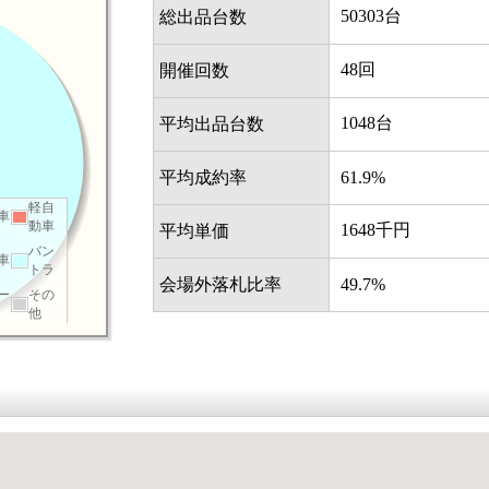
50303台
総出品台数
48回
開催回数
1048台
平均出品台数
平均成約率
61.9%
軽自
車
動車
1648千円
平均単価
バン
車
トラ
会場外落札比率
49.7%
ー
その
他