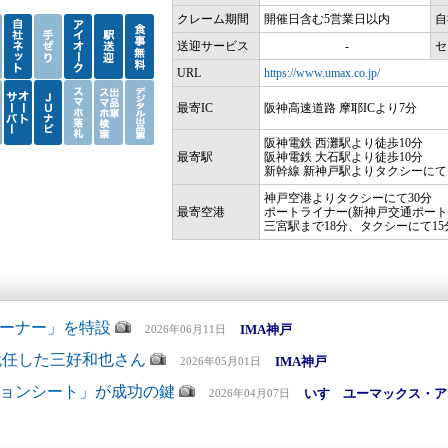
クレーム期間
開催日含む5営業日以内
自
送迎サービス
-
セ
URL
https://www.umax.co.jp/
最寄IC
阪神高速道路 摩耶ICより7分
阪神電鉄 西灘駅より徒歩10分
最寄駅
阪神電鉄 大石駅より徒歩10分
新幹線 新神戸駅よりタクシーにて
神戸空港よりタクシーにて30分
最寄空港
ポートライナー(新神戸交通ポート
三宮駅まで18分、タクシーにて15
ーナー」を特設
IMA神戸
2026年06月11日
就任した三好和也さん
IMA神戸
2026年05月01日
ョンシート」が成功の鍵
いすゞユーマックス・ア
2026年04月07日