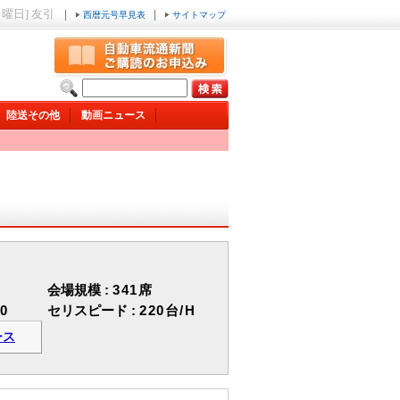
日曜日] 友引
|
|
西暦元号早見表
サイトマップ
陸送その他
動画ニュース
会場規模 :
341席
00
セリスピード :
220台/H
ース