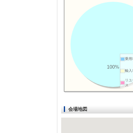
乗用
100%
輸入
リユ
ス
会場地図