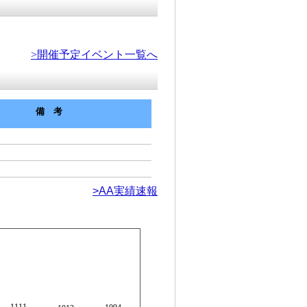
>開催予定イベント一覧へ
備考
>AA実績速報
1111