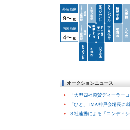
外装画像
9〜
枚
内装画像
4〜
枚
オークションニュース
「大型四社協賛ディーラーコ
「ひと」 IMA神戸会場長に
３社連携による「コンディシ