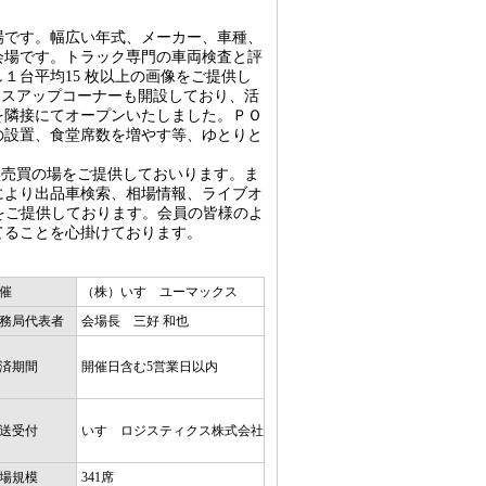
場です。幅広い年式、メーカー、車種、
会場です。トラック専門の車両検査と評
１台平均15 枚以上の画像をご提供し
ースアップコーナーも開設しており、活
場を隣接にてオープンいたしました。ＰＯ
の設置、食堂席数を増やす等、ゆとりと
い売買の場をご提供しておいります。ま
により出品車検索、相場情報、ライブオ
t」をご提供しております。会員の皆様のよ
てることを心掛けております。
催
（株）いすゞユーマックス
務局代表者
会場長 三好 和也
済期間
開催日含む5営業日以内
送受付
いすゞロジスティクス株式会社
場規模
341席