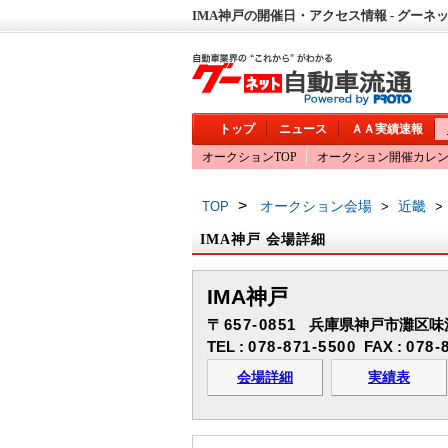
IMA神戸の開催日・アクセス情報 - グーネ
トップ
ニュース
ＡＡ実績速報
オークションTOP
オークション開催カレ
>
オークション会場
近畿
TOP
>
>
IMA神戸 会場詳細
IMA神戸
〒657-0851
兵庫県神戸市灘区味泥町
TEL :
078-871-5500
FAX :
078-
会場詳細
実績表