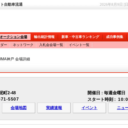
ット自動車流通
2026年8月9日 [
オークション会場
輸出統計情報
新車・中古車ランキング
成功事例集
ンダー
ネットワーク
入札会会場一覧
イベント一覧
 IMA神戸 会場詳細
2-48
開催日 : 毎週金曜日
871-5507
スタート時刻 :
10:
会場地図
実績速報
イベント
ニュ