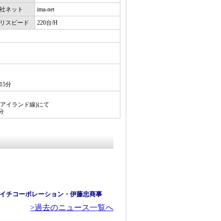
社ネット
ima-net
リスピード
220台/H
15分
アイランド線)にて
分
イチコーポレーション・伊藤忠商事
>過去のニュース一覧へ