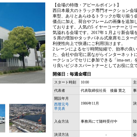
【会場の特徴・アピールポイント】
西日本最大のトラック専門オークション会
車型、ありとあらゆるトラックが取り揃う
価点に加え、荷台やフレームの画像を追加し
ております。人気の5 イヤーコーナーとリ
気溢れる会場です。2017年１月より新会
Ｓ席の増加やタッチパネル式座席モニター
利便性向上で快適にご利用頂けます。
2 レーンによるセリ時間短縮で、効率の良
た、会社や自宅に居ながらインターネット
ークションでセリに参加できる「ima-ne
り良いビジネスパートナーとしてお役に立
開催日：毎週金曜日
スタート時刻
10:00
主
代表者
代表取締役社長 後藤 寛之
事
開設年月
1986年11月
決
西暦元号
早見表
入会方法
事務局にて随時受付中
陸
決済方法
-
会