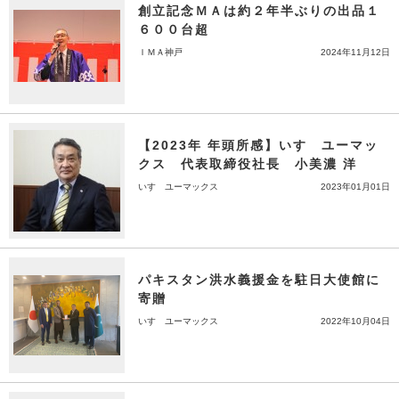
創立記念ＭＡは約２年半ぶりの出品１
６００台超
ＩＭＡ神戸
2024年11月12日
【2023年 年頭所感】いすゞユーマッ
クス 代表取締役社長 小美濃 洋
いすゞユーマックス
2023年01月01日
パキスタン洪水義援金を駐日大使館に
寄贈
いすゞユーマックス
2022年10月04日