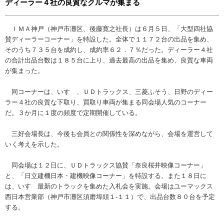
ディーラー４社の良質なクルマが集まる
ＩＭＡ神戸（神戸市灘区、後藤寛之社長）は６月５日、「大型四社協
賛ディーラーコーナー」を特設した。全体で１１７２台の出品を集め、
そのうち７３５台を成約し、成約率６２．７％だった。ディーラー４社
の合計出品台数は１８５台に上り、過去最高の出品を集め、良質な車両
が集まった。
同コーナーは、いすゞ、ＵＤトラックス、三菱ふそう、日野のディー
ラー４社の良質な下取り、買取り車両が集まる同会場人気のコーナー
だ。３か月に１度の頻度で定期開催している。
三好会場長は、今後も会員との関係性を深めながら、会場を運営して
いく考えを示した。
同会場は１２日に、ＵＤトラックス協賛「奈良桜井映像コーナー」
と、「日立建機日本・建機映像コーナー」を特設する。また１８日に
は、いすゞ最新のトラックを集めた入札会を実施。会場はユーマックス
西日本営業部（神戸市灘区須磨埠頭１‐１１）で、出品台数８０台を予定
する。