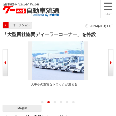
メニュー
オークション
2026年06月11日
「大型四社協賛ディーラーコーナー」を特設
クが集まる
大中小の豊富なトラックが集まる
IMA神戸会場
IMA神戸