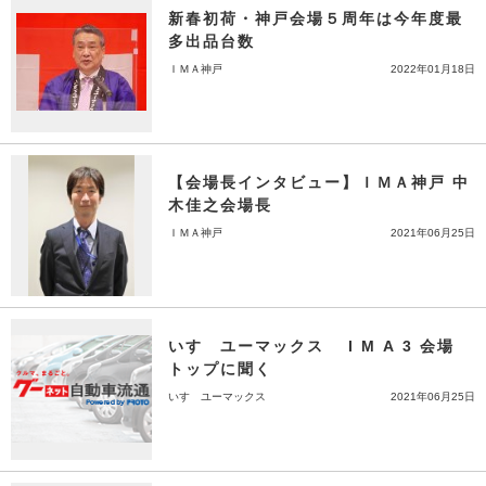
新春初荷・神戸会場５周年は今年度最
多出品台数
ＩＭＡ神戸
2022年01月18日
【会場長インタビュー】ＩＭＡ神戸 中
木佳之会場長
ＩＭＡ神戸
2021年06月25日
いすゞユーマックス I M A 3 会場
トップに聞く
いすゞユーマックス
2021年06月25日