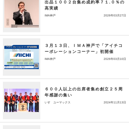
出品１００２台集め成約率７１.０％の
高実績
IMA神戸
2026年03月27日
３月１３日、ＩＭＡ神戸で「アイチコ
ーポレーションコーナー」初開催
IMA神戸
2026年03月10日
６００人以上の出席者集め創立２５周
年感謝の集い
いすゞユーマックス
2024年11月13日