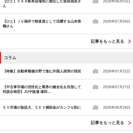
【ひと】ＣＡＡ岐阜会場長に就任した坂部成吾さ
2026年08月03日
ん
【ひと】ＪＵ福井で検査員として活躍する山本美
2026年07月04日
鶴さん
記事をもっと見る
コラム
【特集】自動車整備分野で進む外国人採用の現状
2026年07月31日
【中古車市場の活性化と業界の健全化を目指して
2026年07月27日
対談企画⑤】JU中販連 塚田…
ＥＶ市場が急拡大、ＣＥＶ補助金がカンフル剤に
2026年06月26日
記事をもっと見る