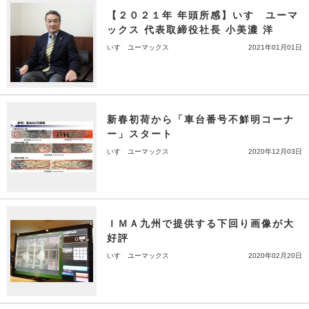
【２０２１年 年頭所感】いすゞユーマ
ックス 代表取締役社長 小美濃 洋
いすゞユーマックス
2021年01月01日
新春初荷から「車台番号不鮮明コーナ
ー」スタート
いすゞユーマックス
2020年12月03日
ＩＭＡ九州で提供する下回り画像が大
好評
いすゞユーマックス
2020年02月20日