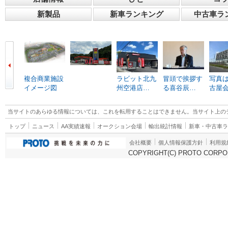
新製品
新車ランキング
中古車ラ
複合商業施設
ラビット北九
冒頭で挨拶す
写真は
イメージ図
州空港店…
る喜谷辰…
古屋
当サイトのあらゆる情報については、これを転用することはできません。当サイト上の
トップ
ニュース
AA実績速報
オークション会場
輸出統計情報
新車・中古車
会社概要
個人情報保護方針
利用規
COPYRIGHT(C) PROTO CORPOR