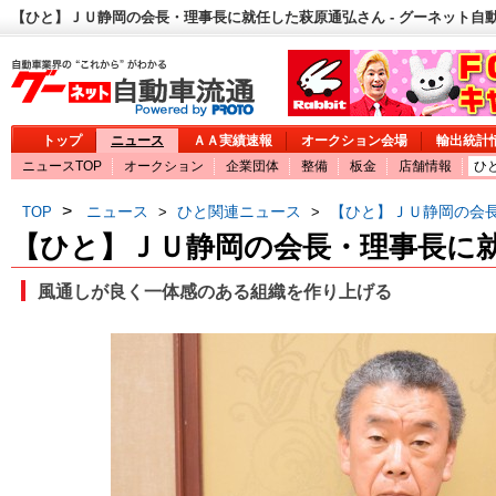
【ひと】ＪＵ静岡の会長・理事長に就任した萩原通弘さん - グーネット自
トップ
ニュース
ＡＡ実績速報
オークション会場
輸出統計
ニュースTOP
オークション
企業団体
整備
板金
店舗情報
ひ
>
ニュース
ひと関連ニュース
【ひと】ＪＵ静岡の会
TOP
>
>
【ひと】ＪＵ静岡の会長・理事長に
風通しが良く一体感のある組織を作り上げる