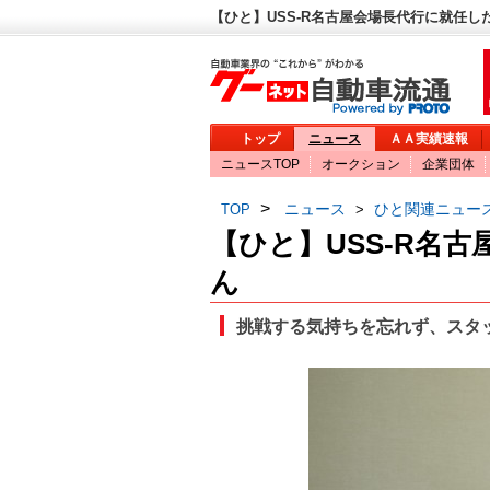
【ひと】USS-R名古屋会場長代行に就任し
トップ
ニュース
ＡＡ実績速報
ニュースTOP
オークション
企業団体
>
ニュース
ひと関連ニュー
TOP
>
【ひと】USS-R名
ん
挑戦する気持ちを忘れず、スタ