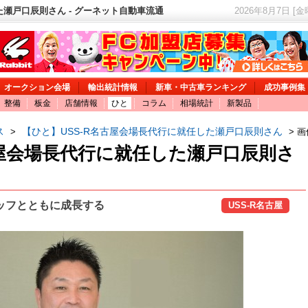
た瀬戸口辰則さん - グーネット自動車流通
2026年8月7日 [
オークション会場
輸出統計情報
新車・中古車ランキング
成功事例集
整備
板金
店舗情報
ひと
コラム
相場統計
新製品
ス
【ひと】USS-R名古屋会場長代行に就任した瀬戸口辰則さん
>
> 
古屋会場長代行に就任した瀬戸口辰則さ
ッフとともに成長する
USS-R名古屋