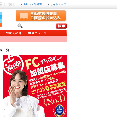
金曜日] 赤口
|
|
西暦元号早見表
サイトマップ
陸送その他
動画ニュース
画像一覧