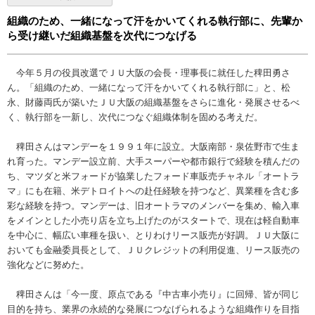
組織のため、一緒になって汗をかいてくれる執行部に、先輩か
ら受け継いだ組織基盤を次代につなげる
今年５月の役員改選でＪＵ大阪の会長・理事長に就任した稗田勇さ
ん。「組織のため、一緒になって汗をかいてくれる執行部に」と、松
永、財藤両氏が築いたＪＵ大阪の組織基盤をさらに進化・発展させるべ
く、執行部を一新し、次代につなぐ組織体制を固める考えだ。
稗田さんはマンデーを１９９１年に設立。大阪南部・泉佐野市で生ま
れ育った。マンデー設立前、大手スーパーや都市銀行で経験を積んだの
ち、マツダと米フォードが協業したフォード車販売チャネル「オートラ
マ」にも在籍、米デトロイトへの赴任経験を持つなど、異業種を含む多
彩な経験を持つ。マンデーは、旧オートラマのメンバーを集め、輸入車
をメインとした小売り店を立ち上げたのがスタートで、現在は軽自動車
を中心に、幅広い車種を扱い、とりわけリース販売が好調。ＪＵ大阪に
おいても金融委員長として、ＪＵクレジットの利用促進、リース販売の
強化などに努めた。
稗田さんは「今一度、原点である『中古車小売り』に回帰、皆が同じ
目的を持ち、業界の永続的な発展につなげられるような組織作りを目指