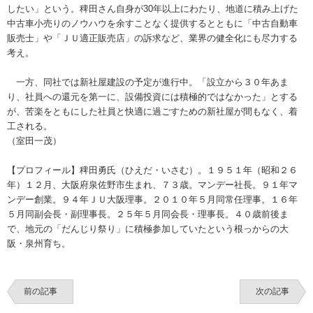
したい」という。稗田さん自身が30年以上にわたり、地道に積み上げた
中古車小売りのノウハウを余すことなく提供するとともに「中古自動車
販売士」や「ＪＵ適正販売店」の訴求など、業界の健全化にも尽力する
考え。
一方、同社では新社屋建設の予定が進行中。「設立から３０年あま
り、社員への還元を第一に、設備投資には積極的ではなかった」とする
が、苦楽をともにした社員と快適に過ごすための新社屋が間もなく、着
工される。
（室田一茂）
【プロフィール】稗田勇氏（ひえだ・いさむ）。１９５１年（昭和２６
年）１２月、大阪府泉佐野市生まれ、７３歳。マンデー社長。９１年マ
ンデー創業。９４年ＪＵ大阪理事。２０１０年５月同常任理事。１６年
５月同副会長・副理事長。２５年５月同会長・理事長。４０歳前後ま
で、地元の「だんじり祭り」に積極参加していたという根っからの大
阪・泉州育ち。
前の記事
次の記事