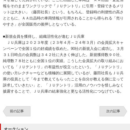
報をそのままワンクリックで『ＪＵテントリ』に引用・登録できるメリ
ットは大きい」（藤田社長）という。もちろん、登録時の利便性の高さ
とともに、ＡＡ出品時の車両情報が引用されることから得られる「売り
やすさ」が全国販売の後押しとなっている。
■新規会員を獲得し、組織活性化が進むＪＵ兵庫
ＪＵ兵庫は２０２３年度（２３年４月～２４年３月）の会員拡大キャ
ンペーンで全国１位の好成績を収めた。90社の新規入会に成功し、３月
３１日時点の会員数は３４２社に大きく伸ばした。新規獲得数９０社、
純増数７８社ともに全国１位の実績。こうした会員拡大の取り組みにお
いても「ＪＵテントリ」の有益性が役立ったという。「ＪＵテントリ」
の使い方レクチャーなども積極的に展開しているが、藤田社長もＪＵ兵
庫の役員として「今まで教えてもらったことを自分が教える側に立って
訴求していきたい」と、「ＪＵテントリ」活用のノウハウを惜しみなく
披露することで、ＪＵ兵庫の結束強化と更なる活性化につなげている。
前の記事
次の記事
オークション