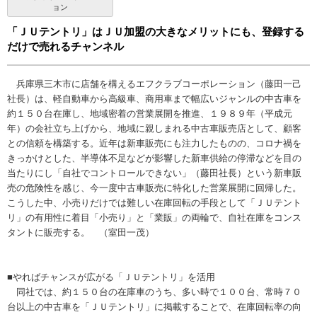
ョン
「ＪＵテントリ」はＪＵ加盟の大きなメリットにも、登録する
だけで売れるチャンネル
兵庫県三木市に店舗を構えるエフクラブコーポレーション（藤田一己
社長）は、軽自動車から高級車、商用車まで幅広いジャンルの中古車を
約１５０台在庫し、地域密着の営業展開を推進、１９８９年（平成元
年）の会社立ち上げから、地域に親しまれる中古車販売店として、顧客
との信頼を構築する。近年は新車販売にも注力したものの、コロナ禍を
きっかけとした、半導体不足などが影響した新車供給の停滞などを目の
当たりにし「自社でコントロールできない」（藤田社長）という新車販
売の危険性を感じ、今一度中古車販売に特化した営業展開に回帰した。
こうした中、小売りだけでは難しい在庫回転の手段として「ＪＵテント
リ」の有用性に着目「小売り」と「業販」の両輪で、自社在庫をコンス
タントに販売する。 （室田一茂）
■やればチャンスが広がる「ＪＵテントリ」を活用
同社では、約１５０台の在庫車のうち、多い時で１００台、常時７０
台以上の中古車を「ＪＵテントリ」に掲載することで、在庫回転率の向