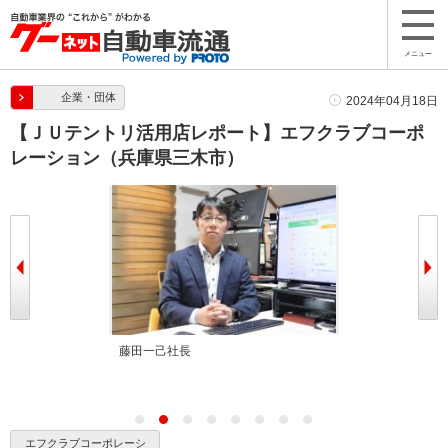
メニュー
企業・団体
2024年04月18日
【ＪＵテントリ活用店レポート】エフクラブコーポ
レーション（兵庫県三木市）
トホームで入り
藤田一己社長
店内は飲食店跡
した空間に商談
エフクラブコーポレーシ