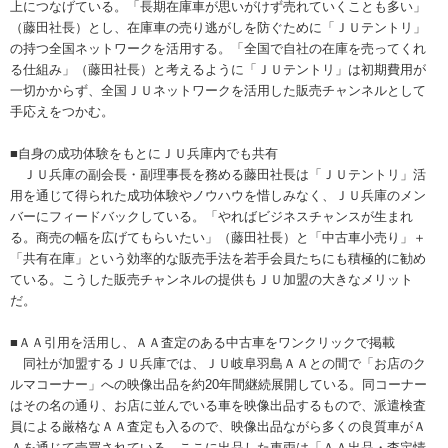
上につなげている。「長期在庫車が思いがけず売れていくことも多い」
（藤田社長）とし、在庫車の売り逃がしを防ぐために「ＪＵテントリ」
の持つ全国ネットワークを活用する。「全国で自社の在庫を売ってくれ
る仕組み」（藤田社長）と考えるように「ＪＵテントリ」は初期費用が
一切かからず、全国ＪＵネットワークを活用した販売チャンネルとして
手応えをつかむ。
■自身の成功体験をもとにＪＵ兵庫内でも共有
ＪＵ兵庫の副会長・副理事長を務める藤田社長は「ＪＵテントリ」活
用を通じて得られた成功体験やノウハウを惜しみなく、ＪＵ兵庫のメン
バーにフィードバックしている。「やればビジネスチャンスが生まれ
る。商売の幅を広げてもらいたい」（藤田社長）と「中古車小売り」＋
「共有在庫」という効率的な販売手法を若手会員たちにも積極的に勧め
ている。こうした販売チャンネルの提供もＪＵ加盟の大きなメリット
だ。
■ＡＡ引用を活用し、ＡＡ査定のある中古車をワンクリックで掲載
同社が加盟するＪＵ兵庫では、ＪＵ岐阜羽島ＡＡとの間で「お店のク
ルマコーナー」への映像出品を約20年間継続展開している。同コーナー
はその名の通り、お店に並んでいる車を映像出品するもので、派遣検査
員による厳格なＡＡ査定も入るので、映像出品ながら多くの良質車がＡ
Ａを通じて売買されている。ここに出品した車両は「ＡＡ出品・査定情