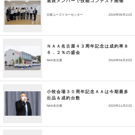
選抜メンバーで技能コンテスト開催
日産ユーズドカーセンター
2024年06月11日
ＮＡＡ名古屋４３周年記念は成約率８
６．２％の盛会
NAA名古屋
2024年04月20日
小牧会場３０周年記念ＡＡは今期最多
出品＆成約台数
NAA名古屋
2023年11月21日