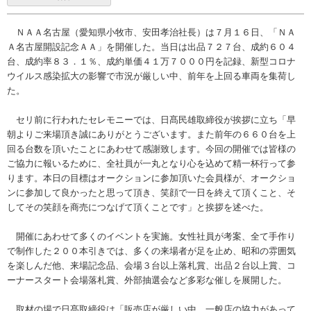
ＮＡＡ名古屋（愛知県小牧市、安田孝治社長）は７月１６日、「ＮＡ
Ａ名古屋開設記念ＡＡ」を開催した。当日は出品７２７台、成約６０４
台、成約率８３．１％、成約単価４１万７０００円を記録、新型コロナ
ウイルス感染拡大の影響で市況が厳しい中、前年を上回る車両を集荷し
た。
セリ前に行われたセレモニーでは、日髙民雄取締役が挨拶に立ち「早
朝よりご来場頂き誠にありがとうございます。また前年の６６０台を上
回る台数を頂いたことにあわせて感謝致します。今回の開催では皆様の
ご協力に報いるために、全社員が一丸となり心を込めて精一杯行って参
ります。本日の目標はオークションに参加頂いた会員様が、オークショ
ンに参加して良かったと思って頂き、笑顔で一日を終えて頂くこと、そ
してその笑顔を商売につなげて頂くことです」と挨拶を述べた。
開催にあわせて多くのイベントを実施。女性社員が考案、全て手作り
で制作した２００本引きでは、多くの来場者が足を止め、昭和の雰囲気
を楽しんだ他、来場記念品、会場３台以上落札賞、出品２台以上賞、コ
ーナースタート会場落札賞、外部抽選会など多彩な催しを展開した。
取材の場で日髙取締役は「販売店が厳しい中、一般店の協力があって