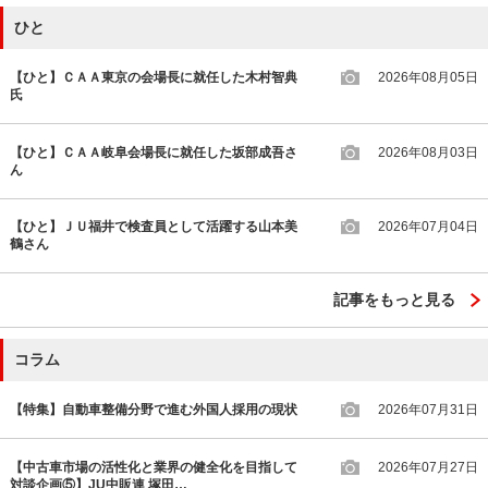
ひと
【ひと】ＣＡＡ東京の会場長に就任した木村智典
2026年08月05日
氏
【ひと】ＣＡＡ岐阜会場長に就任した坂部成吾さ
2026年08月03日
ん
【ひと】ＪＵ福井で検査員として活躍する山本美
2026年07月04日
鶴さん
記事をもっと見る
コラム
【特集】自動車整備分野で進む外国人採用の現状
2026年07月31日
【中古車市場の活性化と業界の健全化を目指して
2026年07月27日
対談企画⑤】JU中販連 塚田…