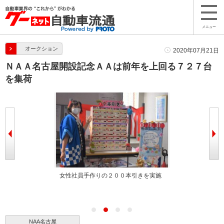
メニュー
オークション
2020年07月21日
ＮＡＡ名古屋開設記念ＡＡは前年を上回る７２７台
を集荷
挨拶を述べる日
女性社員手作りの２００本引きを実施
さまざまなイベ
た
NAA名古屋