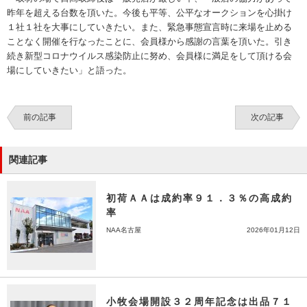
昨年を超える台数を頂いた。今後も平等、公平なオークションを心掛け
１社１社を大事にしていきたい。また、緊急事態宣言時に来場を止める
ことなく開催を行なったことに、会員様から感謝の言葉を頂いた。引き
続き新型コロナウイルス感染防止に努め、会員様に満足をして頂ける会
場にしていきたい」と語った。
前の記事
次の記事
関連記事
初荷ＡＡは成約率９１．３％の高成約
率
NAA名古屋
2026年01月12日
小牧会場開設３２周年記念は出品７１