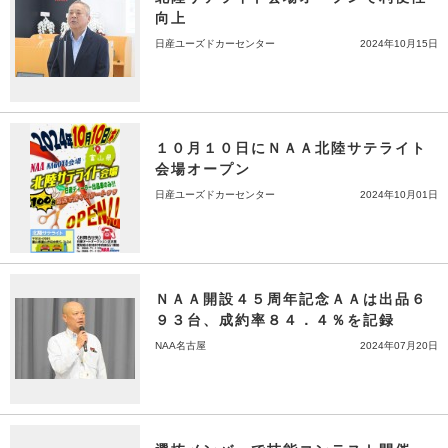
向上
日産ユーズドカーセンター
2024年10月15日
１０月１０日にＮＡＡ北陸サテライト
会場オープン
日産ユーズドカーセンター
2024年10月01日
ＮＡＡ開設４５周年記念ＡＡは出品６
９３台、成約率８４．４％を記録
NAA名古屋
2024年07月20日