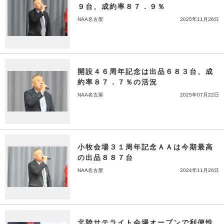
９台、成約率８７．９％
NAA名古屋
2025年11月26日
開設４６周年記念は出品６８３台、成
約率８７．７％の活況
NAA名古屋
2025年07月22日
小牧会場３１周年記念ＡＡは今期最高
の出品８８７台
NAA名古屋
2024年11月26日
北陸サテライト会場オープンで利便性