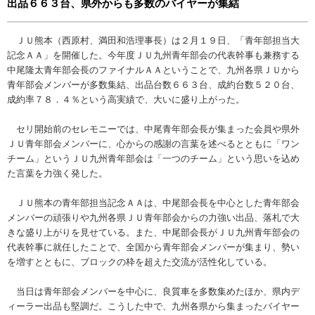
出品６６３台、県外からも多数のバイヤーが集結
ＪＵ熊本（西原村、満田和浩理事長）は２月１９日、「青年部担当大
記念ＡＡ」を開催した。今年度ＪＵ九州青年部会の代表幹事も兼務する
中尾隆太青年部会長のファイナルＡＡということで、九州各県ＪＵから
青年部会メンバーが多数集結、出品台数６６３台、成約台数５２０台、
成約率７８．４％という高実績で、大いに盛り上がった。
セリ開始前のセレモニーでは、中尾青年部会長が集まった会員や県外
ＪＵ青年部会メンバーに、心からの感謝の言葉を述べるとともに「ワン
チーム」というＪＵ九州青年部会は「一つのチーム」という思いを込め
た言葉を力強く発した。
ＪＵ熊本の青年部担当記念ＡＡは、中尾部会長を中心とした青年部会
メンバーの頑張りや九州各県ＪＵ青年部会からの力強い出品、落札で大
きな盛り上がりを見せている。また、中尾部会長がＪＵ九州青年部会の
代表幹事に就任したことで、全国から青年部会メンバーが集まり、勢い
を増すとともに、ブロックの枠を超えた交流が活性化している。
当日は青年部会メンバーを中心に、良質車を多数集めたほか、県内デ
ィーラー出品も堅調だ。こうした中で、九州各県から集まったバイヤー