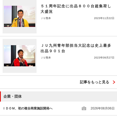
５１周年記念に出品８００台超集荷し
大盛況
ＪＵ熊本
2023年11月22日
ＪＵ九州青年部担当大記念は史上最多
出品９０１台
ＪＵ熊本
2023年09月27日
記事をもっと見る
企業・団体
ＩＤＯＭ、初の複合商業施設開発へ
2026年08月06日