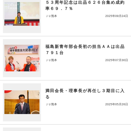
５３周年記念は出品６２６台集め成約
率６９．７％
ＪＵ熊本
2025年09月24日
福島新青年部会長初の担当ＡＡは出品
７９１台
ＪＵ熊本
2025年07月30日
満田会長・理事長が再任し３期目に入
る
ＪＵ熊本
2025年05月26日