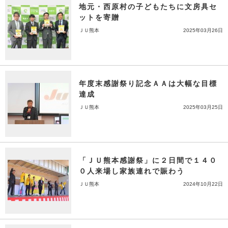
地元・西原村の子どもたちに文房具セ
ットを寄贈
ＪＵ熊本
2025年03月26日
年度末感謝祭り記念ＡＡは大幅な目標
達成
ＪＵ熊本
2025年03月25日
「ＪＵ熊本感謝祭」に２日間で１４０
０人来場し家族連れで賑わう
ＪＵ熊本
2024年10月22日