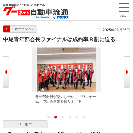
メニュー
オークション
2025年02月26日
中尾青年部会長ファイナルは成約率８割に迫る
イナルＡＡは
青年部会員が協力し合い、「ワンチー
多くの来場者が
上がった
ム」で組合事業を盛り上げる
はセレモニー
ＪＵ熊本