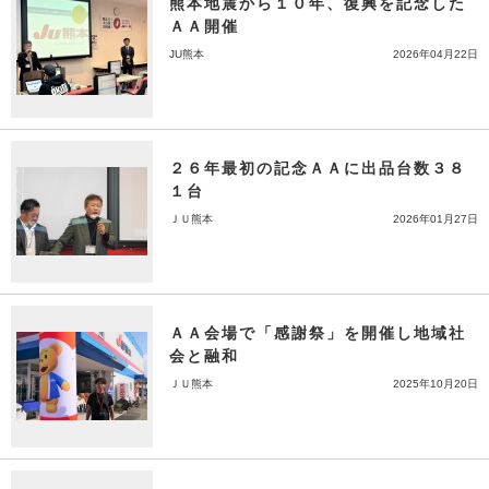
熊本地震から１０年、復興を記念した
ＡＡ開催
JU熊本
2026年04月22日
２６年最初の記念ＡＡに出品台数３８
１台
ＪＵ熊本
2026年01月27日
ＡＡ会場で「感謝祭」を開催し地域社
会と融和
ＪＵ熊本
2025年10月20日