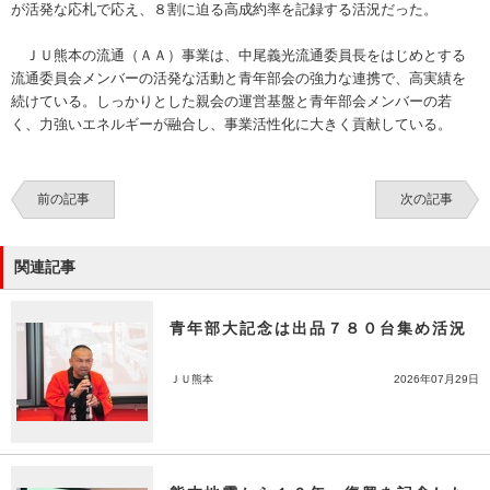
が活発な応札で応え、８割に迫る高成約率を記録する活況だった。
ＪＵ熊本の流通（ＡＡ）事業は、中尾義光流通委員長をはじめとする
流通委員会メンバーの活発な活動と青年部会の強力な連携で、高実績を
続けている。しっかりとした親会の運営基盤と青年部会メンバーの若
く、力強いエネルギーが融合し、事業活性化に大きく貢献している。
前の記事
次の記事
関連記事
青年部大記念は出品７８０台集め活況
ＪＵ熊本
2026年07月29日