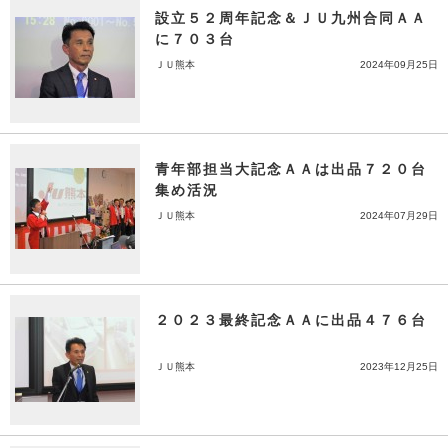
設立５２周年記念＆ＪＵ九州合同ＡＡ
に７０３台
ＪＵ熊本
2024年09月25日
青年部担当大記念ＡＡは出品７２０台
集め活況
ＪＵ熊本
2024年07月29日
２０２３最終記念ＡＡに出品４７６台
ＪＵ熊本
2023年12月25日