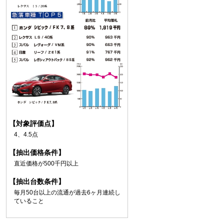
【対象評価点】
4、4.5点
【抽出価格条件】
直近価格が500千円以上
【抽出台数条件】
毎月50台以上の流通が過去6ヶ月連続し
ていること