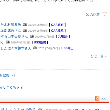
次の記事
した木村智典氏
[
]
2026年08月05日
CAA東京
た坂部成吾さん
[
]
2026年08月03日
CAA岐阜
躍する山本美鶴さん
[
]
2026年07月04日
JU福井
聞く
[
]
2026年06月18日
USS新潟
任した佐々木善章さん
[
]
2026年06月09日
USS岡山
ひと一覧へ
報掲載中！
ＡＵＴＯＷＡＹ！
RSS
出品６４２７台で飾る