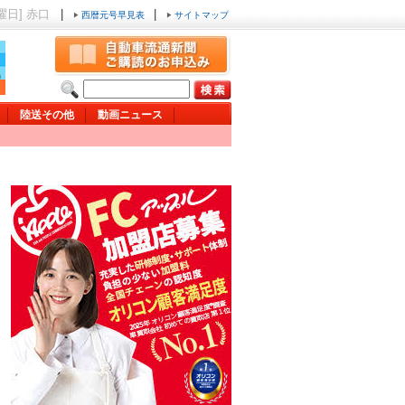
金曜日] 赤口
|
|
西暦元号早見表
サイトマップ
陸送その他
動画ニュース