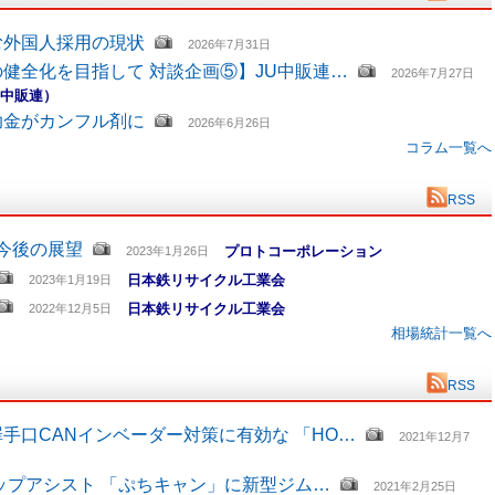
む外国人採用の現状
2026年7月31日
健全化を目指して 対談企画⑤】JU中販連…
2026年7月27日
U中販連）
助金がカンフル剤に
2026年6月26日
コラム一覧へ
RSS
と今後の展望
プロトコーポレーション
2023年1月26日
日本鉄リサイクル工業会
2023年1月19日
日本鉄リサイクル工業会
2022年12月5日
相場統計一覧へ
RSS
手口CANインベーダー対策に有効な 「HO…
2021年12月7
ップアシスト 「ぷちキャン」に新型ジム…
2021年2月25日