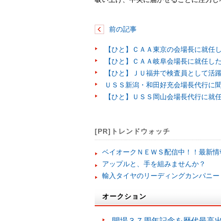
前の記事
【ひと】ＣＡＡ東京の会場長に就任
【ひと】ＣＡＡ岐阜会場長に就任し
【ひと】ＪＵ福井で検査員として活
ＵＳＳ新潟・和田好充会場長代行に
【ひと】ＵＳＳ岡山会場長代行に就
[PR]トレンドウォッチ
ベイオークＮＥＷＳ配信中！！最新情
アップルと、手を組みませんか？
輸入タイヤのリーディングカンパニー
オークション
開場３７周年記念を歴代最高