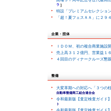
ラ
]
特設「プレミアムセレクショ
「超！夏フェスＡＡ」に２９
企業・団体
ＩＤＯＭ、初の複合商業施設
売上高３１２億円、営業益１
４回目のディナークルーズ懇
整備
大変革期への対応へ「３つの
自動車整備商工組合連合会
令和最新版【査定検査ガイド】
ト
令和最新版【査定検査ガイド】