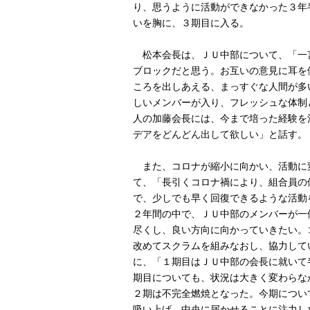
り、思うように活動ができなかった３年
いを胸に、３期目に入る。
松本会長は、ＪＵ中部について、「一
ブロックだと思う。お互いの意見に耳を
ころを出しあえる、まっすぐな人間が多
しいメンバーが入り、フレッシュな体制
人の加藤会長には、今まで培った経験を
デアをどんどん出して欲しい」と話す。
また、コロナが縮小に向かい、活動に
て、「長引くコロナ禍により、組合員の
で、少しでも早く回復できるような活動
２年間の中で、ＪＵ中部のメンバーが一
尽くし、良い方向に向かっていきたい。
改めてスクラムを組みなおし、協力して
に、「１期目はＪＵ中部の会長に就いて
期目についても、状況は大きく変わらな
２期は不完全燃焼となった。今期につい
吸い上げ、中央に届かせることに注力し