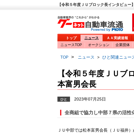
【令和５年度ＪＵブロック長インタビュー】
トップ
ニュース
ＡＡ実績速報
ニュースTOP
オークション
企業団体
>
ニュース
ひと関連ニュー
TOP
>
【令和５年度ＪＵブ
本富男会長
2023年07月25日
ひと
全商組で協力し中部７県の活性
ＪＵ中部では松本富男会長（ＪＵ福井）