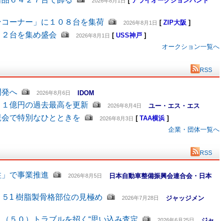
[
アライオークションバント
2026年8月1日
ンコーナー」に１０８台を集荷
[
ZIP大阪
]
2026年8月1日
４２台を集め盛会
[
USS神戸
]
2026年8月1日
オークション一覧へ
RSS
開発へ
IDOM
2026年8月6日
６１億円の過去最高を更新
ユー・エス・エス
2026年8月4日
親会で特別なひとときを
[
TAA横浜
]
2026年8月3日
企業・団体一覧へ
RSS
柱」で事業推進
日本自動車整備振興会連合会・日本
2026年8月5日
５1 樹脂製骨格部位の見極め
ジャッジメン
2026年7月28日
（５０）トラブルを招く“思い込み査定
ジャ
2026年6月25日