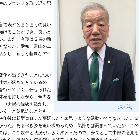
半のブランクを取り返す思
言で表すとまとまりの良い
傾けることができ、良いと
い。また、今期は２名の新
となった。愛知、富山の二
活かし、新しく斬新なアイ
変化が出てきたことについ
体力が落ちてきているの
を行っていく。任せられた
体感を持ちながら、全力を
コロナ禍の経験を活かし、
拡大
いく」と意気込むととも
半年後に新型コロナが蔓延したため思うような活動ができなかった。２
かった。あるべき姿を追い求めるため、気持ちは高まっていたが、この
ては、ここ数年と状況が大きく変わったので、会長として中部の意見を
ながら、強固な組織を作り上げていきたい」と抱負を語った。