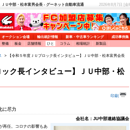
ＪＵ中部・松本富男会長 - グーネット自動車流通
2026年8月7日 [
オークション会場
輸出統計情報
新車・中古車ランキング
成功事例集
整備
板金
店舗情報
ひと
コラム
相場統計
新製品
ス
> 【令和５年度ＪＵブロック長インタビュー】ＪＵ中部・松本富男会長
ロック長インタビュー】ＪＵ中部・松
印刷
化に尽力
会社名：JU中部連絡協議会
が再任。コロナの影響もあ