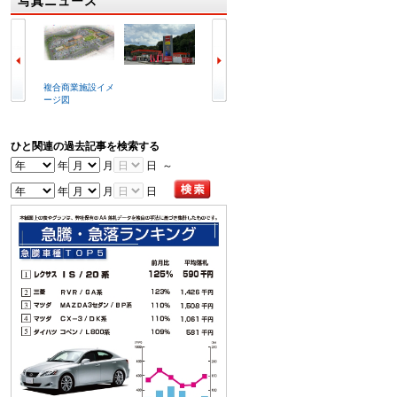
写真ニュース
複合商業施設イメ
ラビット北九州空
冒頭で挨拶する喜
写真は
ージ図
港店外観
谷辰夫会長
会場
ひと関連の過去記事を検索する
年
月
日 ～
年
月
日