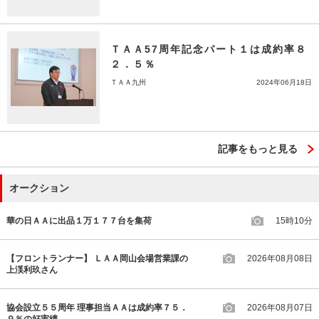
ＴＡＡ57周年記念パート１は成約率８
２．５％
ＴＡＡ九州
2024年06月18日
記事をもっと見る
オークション
華の日ＡＡに出品１万１７７台を集荷
15時10分
【フロントランナー】 ＬＡＡ岡山会場営業課の
2026年08月08日
上渓利玖さん
協会設立５５周年 理事担当ＡＡは成約率７５．
2026年08月07日
９％の好実績