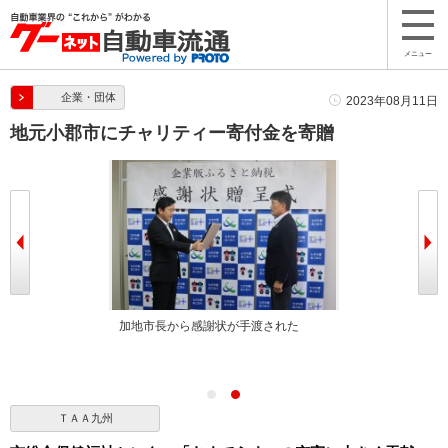
メニュー
企業・団体
2023年08月11日
地元小郡市にチャリティー寄付金を寄贈
贈呈
加地市長から感謝状が手渡された
ＴＡＡ九州