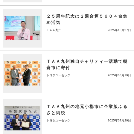
２５周年記念は２週合算５６０４台集
め活気
ＴＡＡ九州
2025年10月27日
ＴＡＡ九州独自チャリティー活動で朝
倉市に寄付
トヨタユーゼック
2025年08月19日
ＴＡＡ九州の地元小郡市に企業版ふる
さと納税
トヨタユーゼック
2025年07月29日