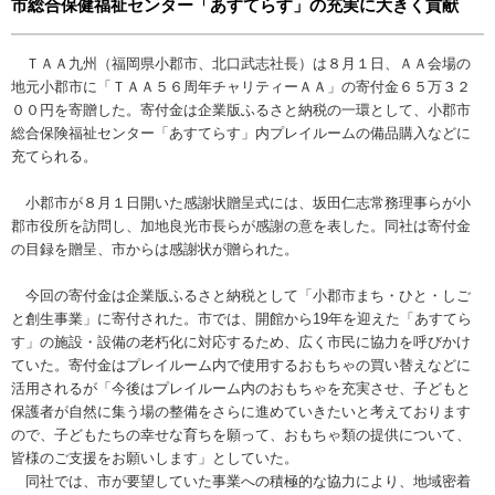
市総合保健福祉センター「あすてらす」の充実に大きく貢献
ＴＡＡ九州（福岡県小郡市、北口武志社長）は８月１日、ＡＡ会場の
地元小郡市に「ＴＡＡ５６周年チャリティーＡＡ」の寄付金６５万３２
００円を寄贈した。寄付金は企業版ふるさと納税の一環として、小郡市
総合保険福祉センター「あすてらす」内プレイルームの備品購入などに
充てられる。
小郡市が８月１日開いた感謝状贈呈式には、坂田仁志常務理事らが小
郡市役所を訪問し、加地良光市長らが感謝の意を表した。同社は寄付金
の目録を贈呈、市からは感謝状が贈られた。
今回の寄付金は企業版ふるさと納税として「小郡市まち・ひと・しご
と創生事業」に寄付された。市では、開館から19年を迎えた「あすてら
す」の施設・設備の老朽化に対応するため、広く市民に協力を呼びかけ
ていた。寄付金はプレイルーム内で使用するおもちゃの買い替えなどに
活用されるが「今後はプレイルーム内のおもちゃを充実させ、子どもと
保護者が自然に集う場の整備をさらに進めていきたいと考えております
ので、子どもたちの幸せな育ちを願って、おもちゃ類の提供について、
皆様のご支援をお願いします」としていた。
同社では、市が要望していた事業への積極的な協力により、地域密着