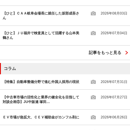
【ひと】ＣＡＡ岐阜会場長に就任した坂部成吾さ
2026年08月03日
ん
【ひと】ＪＵ福井で検査員として活躍する山本美
2026年07月04日
鶴さん
記事をもっと見る
コラム
【特集】自動車整備分野で進む外国人採用の現状
2026年07月31日
【中古車市場の活性化と業界の健全化を目指して
2026年07月27日
対談企画⑤】JU中販連 塚田…
ＥＶ市場が急拡大、ＣＥＶ補助金がカンフル剤に
2026年06月26日