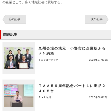
の企業として、広く地域社会に貢献する。
前の記事
次の記事
関連記事
九州会場の地元・小郡市に企業版ふる
さと納税
トヨタユーゼック
2026年07月31日
ＴＡＡ５９周年記念パート１に出品２
４０５台
ＴＡＡ九州
2026年06月15日