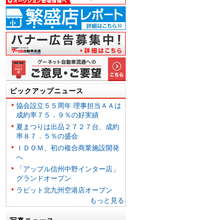
ピックアップニュース
協会設立５５周年 理事担当ＡＡは
成約率７５．９％の好実績
夏まつりは出品２７２７台、成約
率８７．５％の盛会
ＩＤＯＭ、初の複合商業施設開発
へ
「アップル信州中野インター店」
グランドオープン
ラビット北九州空港店オープン
もっと見る