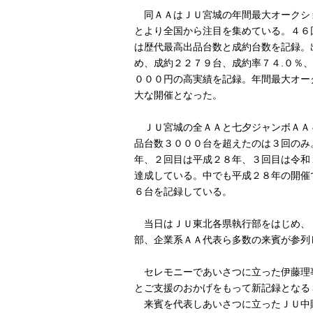
同ＡＡはＪＵ宮城の年間最大オークシ
とより全国から注目を集めている。４６
は歴代最高出品台数と成約台数を記録。
め、成約２２７９台、成約率７４.０％
０００円の高実績を記録。年間最大オー
大な開催となった。
ＪＵ宮城の全ＡＡと七夕ジャンボＡＡ
品台数３０００台を超えたのは３回のみ
年、２回目は平成２８年、３回目は令和
達成している。中でも平成２８年の開催
６台を記録している。
当日はＪＵ東北各県執行部をはじめ、
部、企業系ＡＡ代表ら多数の来賓が参列
セレモニーであいさつに立った伊藤理
とご支援のおかげをもって新記録となる
来賓を代表しあいさつに立ったＪＵ中