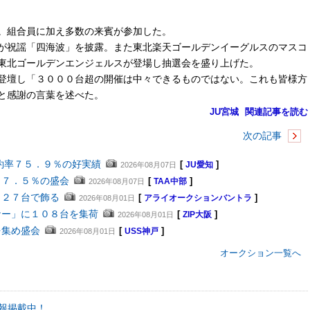
。組合員に加え多数の来賓が参加した。
が祝謡「四海波」を披露。また東北楽天ゴールデンイーグルスのマスコ
東北ゴールデンエンジェルスが登場し抽選会を盛り上げた。
登壇し「３０００台超の開催は中々できるものではない。これも皆様方
と感謝の言葉を述べた。
JU宮城
関連記事を読む
次の記事
約率７５．９％の好実績
[
]
2026年08月07日
JU愛知
８７．５％の盛会
[
]
2026年08月07日
TAA中部
４２７台で飾る
[
]
2026年08月01日
アライオークションバントラ
ナー」に１０８台を集荷
[
]
2026年08月01日
ZIP大阪
を集め盛会
[
]
2026年08月01日
USS神戸
オークション一覧へ
報掲載中！