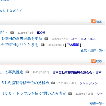
ＡＵＴＯＷＡＹ！
RSS
開発へ
IDOM
2026年8月6日
６１億円の過去最高を更新
ユー・エス・エス
2026年8月4日
親会で特別なひとときを
[
TAA横浜
]
2026年8月3日
企業・団体一覧へ
RSS
柱」で事業推進
日本自動車整備振興会連合会・日本
2026年8月5日
５1 樹脂製骨格部位の見極め
ジャッジメン
2026年7月28日
（５０）トラブルを招く“思い込み査定
ジャ
2026年6月25日
整備一覧へ