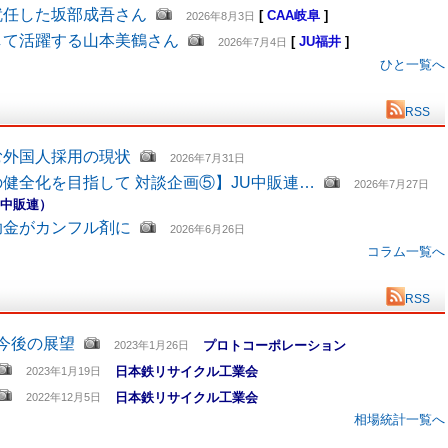
就任した坂部成吾さん
[
CAA岐阜
]
2026年8月3日
して活躍する山本美鶴さん
[
JU福井
]
2026年7月4日
ひと一覧へ
RSS
む外国人採用の現状
2026年7月31日
健全化を目指して 対談企画⑤】JU中販連…
2026年7月27日
U中販連）
助金がカンフル剤に
2026年6月26日
コラム一覧へ
RSS
と今後の展望
プロトコーポレーション
2023年1月26日
日本鉄リサイクル工業会
2023年1月19日
日本鉄リサイクル工業会
2022年12月5日
相場統計一覧へ