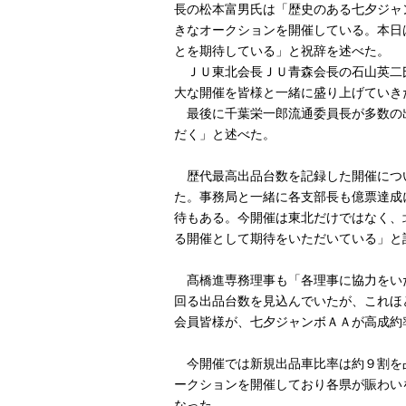
長の松本富男氏は「歴史のある七夕ジャ
きなオークションを開催している。本日
とを期待している」と祝辞を述べた。
ＪＵ東北会長ＪＵ青森会長の石山英二
大な開催を皆様と一緒に盛り上げていき
最後に千葉栄一郎流通委員長が多数の
だく」と述べた。
歴代最高出品台数を記録した開催につ
た。事務局と一緒に各支部長も億票達成
待もある。今開催は東北だけではなく、
る開催として期待をいただいている」と
髙橋進専務理事も「各理事に協力をい
回る出品台数を見込んでいたが、これほ
会員皆様が、七夕ジャンボＡＡが高成約
今開催では新規出品車比率は約９割を
ークションを開催しており各県が賑わい
なった。