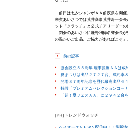
前日は七夕ジャンボＡＡ前夜祭を開催
来賓あいさつでは荒井商事荒井寿一会長
ット「クラッチ」と公式チアリーダーの
閉会のあいさつに鹿野利德名誉会長が
の温かいご出品、ご協力があればこそ」
前の記事
協会設立５５周年 理事担当ＡＡは成
夏まつりは出品２７２７台、成約率
開場３７周年記念を歴代最高出品６
特設「プレミアムセレクションコー
「超！夏フェスＡＡ」に２９４２台
[PR]トレンドウォッチ
ベイオークＮＥＷＳ配信中！！最新情