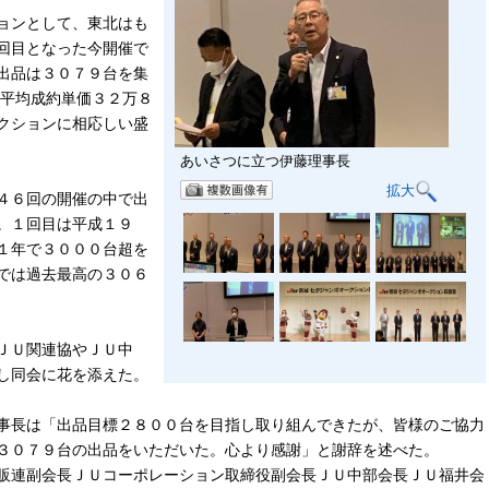
ョンとして、東北はも
回目となった今開催で
出品は３０７９台を集
、平均成約単価３２万８
クションに相応しい盛
あいさつに立つ伊藤理事長
拡大
４６回の開催の中で出
。１回目は平成１９
１年で３０００台超を
では過去最高の３０６
ＪＵ関連協やＪＵ中
し同会に花を添えた。
事長は「出品目標２８００台を目指し取り組んできたが、皆様のご協力
３０７９台の出品をいただいた。心より感謝」と謝辞を述べた。
販連副会長ＪＵコーポレーション取締役副会長ＪＵ中部会長ＪＵ福井会