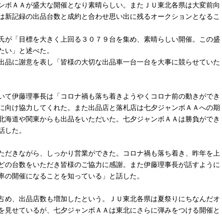
ンボＡＡが盛大な開催となり素晴らしい。またＪＵ東北各県は大変前向
は新記録の出品台数と成約と合わせ思い出に残るオークションとなるこ
氏が「目標を大きく上回る３０７９台を集め、素晴らしい開催。この盛
たい」と述べた。
出品に謝意を表し「皆様の大切な出品車一台一台を大事に競らせていた
いて伊藤理事長は「コロナ禍も落ち着きようやくコロナ前の動きができ
に向け協力してくれた。また出品店と落札店は七夕ジャンボＡＡへの期
北海道や関東からも出品をいただいた。七夕ジャンボＡＡは勝負ができ
話した。
ただきながら、しっかり営業ができた。コロナ禍も落ち着き、昨年を上
どの台数をいただき皆様のご協力に感謝。また伊藤理事長が話すように
率の開催になることを知っている」と話した。
占め、出品店数も増加したという。ＪＵ東北各県は夏祭りにちなんだオ
を見せているが、七夕ジャンボＡＡは東北にさらに弾みをつける開催と