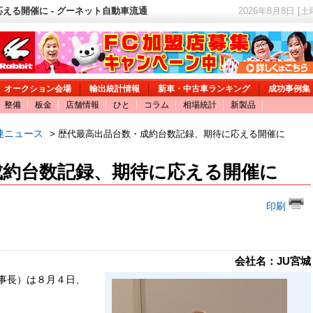
える開催に - グーネット自動車流通
2026年8月8日 [
オークション会場
輸出統計情報
新車・中古車ランキング
成功事例集
整備
板金
店舗情報
ひと
コラム
相場統計
新製品
連ニュース
> 歴代最高出品台数・成約台数記録、期待に応える開催に
成約台数記録、期待に応える開催に
印刷
会社名：JU宮城
事長）は８月４日、