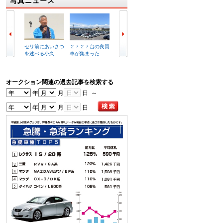
写真ニュース
セリ前にあいさつ
２７２７台の良質
複合商業施設イメ
ラビッ
を述べる小久…
車が集まった
ージ図
港店外
オークション関連の過去記事を検索する
年
月
日 ～
年
月
日