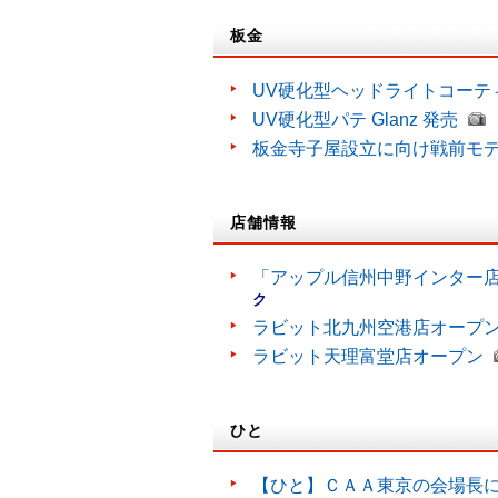
板金
UV硬化型ヘッドライトコーティン
UV硬化型パテ Glanz 発売
板金寺子屋設立に向け戦前モ
店舗情報
「アップル信州中野インター
ク
ラビット北九州空港店オープ
ラビット天理富堂店オープン
ひと
【ひと】ＣＡＡ東京の会場長