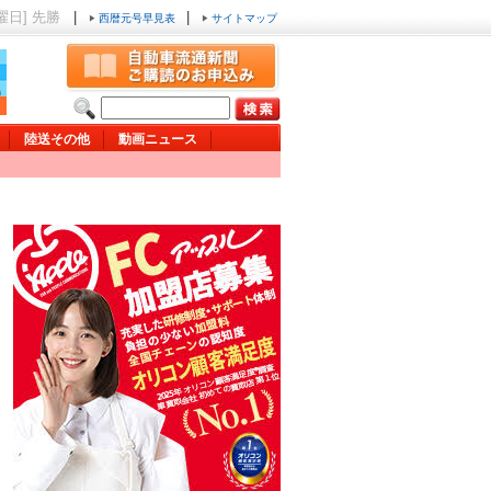
土曜日] 先勝
|
|
西暦元号早見表
サイトマップ
陸送その他
動画ニュース