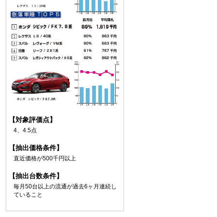
【対象評価点】
4、4.5点
【抽出価格条件】
直近価格が500千円以上
【抽出台数条件】
毎月50台以上の流通が過去6ヶ月連続し
ていること