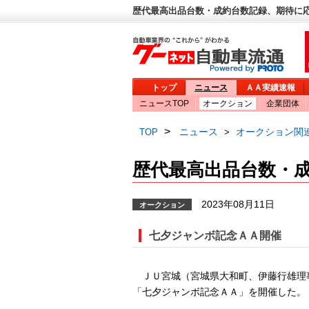
歴代最高出品台数・成約台数記録、期待に応
トップ
ニュース
ＡＡ実績速報
ニュースTOP
オークション
企業団体
>
ニュース
オークション関
TOP
>
歴代最高出品台数・
2023年08月11日
オークション
七夕ジャンボ記念ＡＡ開催
ＪＵ宮城（宮城県大和町、伊藤行雄理
「七夕ジャンボ記念ＡＡ」を開催した。