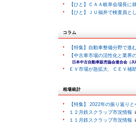
【ひと】ＣＡＡ岐阜会場長に
【ひと】ＪＵ福井で検査員と
コラム
【特集】自動車整備分野で進
【中古車市場の活性化と業界の
日本中古自動車販売協会連合会（J
ＥＶ市場が急拡大、ＣＥＶ補
相場統計
【特集】 2022年の振り返り
１２月鉄スクラップ市況情報
１１月鉄スクラップ市況情報