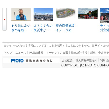
セリ前にあい
２７２７台の
複合商業施設
ラビ
さつを述…
良質車が…
イメージ図
州空
当サイトのあらゆる情報については、これを転用することはできません。当サイト上の
トップ
ニュース
AA実績速報
オークション会場
輸出統計情報
新車・中古車
会社概要
個人情報保護方針
利用規
COPYRIGHT(C) PROTO CORPOR