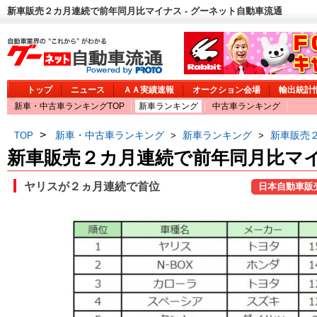
新車販売２カ月連続で前年同月比マイナス - グーネット自動車流通
トップ
ニュース
ＡＡ実績速報
オークション会場
輸出統計
新車・中古車ランキングTOP
新車ランキング
中古車ランキング
>
新車・中古車ランキング
新車ランキング
新車販売
TOP
>
>
新車販売２カ月連続で前年同月比マ
ヤリスが２ヵ月連続で首位
日本自動車販