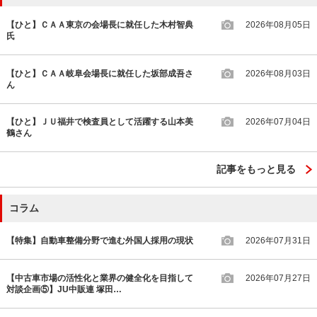
【ひと】ＣＡＡ東京の会場長に就任した木村智典
2026年08月05日
氏
【ひと】ＣＡＡ岐阜会場長に就任した坂部成吾さ
2026年08月03日
ん
【ひと】ＪＵ福井で検査員として活躍する山本美
2026年07月04日
鶴さん
記事をもっと見る
コラム
【特集】自動車整備分野で進む外国人採用の現状
2026年07月31日
【中古車市場の活性化と業界の健全化を目指して
2026年07月27日
対談企画⑤】JU中販連 塚田…