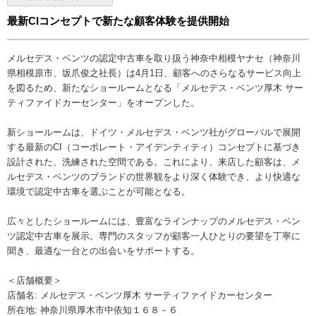
最新CIコンセプトで新たな顧客体験を提供開始
メルセデス・ベンツの認定中古車を取り扱う神奈中相模ヤナセ（神奈川
県相模原市、坂爪俊之社長）は4月1日、顧客へのさらなるサービス向上
を図るため、新たなショールームとなる「メルセデス・ベンツ厚木 サー
ティファイドカーセンター」をオープンした。
新ショールームは、ドイツ・メルセデス・ベンツ社がグローバルで展開
する最新のCI（コーポレート・アイデンティティ）コンセプトに基づき
設計された、洗練された空間である。これにより、来店した顧客は、メ
ルセデス・ベンツのブランドの世界観をより深く体験でき、より快適な
環境で認定中古車を選ぶことが可能となる。
広々としたショールームには、豊富なラインナップのメルセデス・ベン
ツ認定中古車を展示。専門のスタッフが顧客一人ひとりの要望を丁寧に
聞き、最適な一台との出会いをサポートする。
＜店舗概要＞
店舗名: メルセデス・ベンツ厚木 サーティファイドカーセンター
所在地: 神奈川県厚木市中依知１６８－６