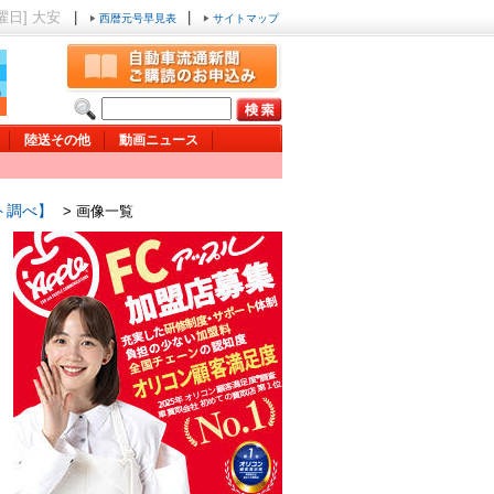
木曜日] 大安
|
|
西暦元号早見表
サイトマップ
陸送その他
動画ニュース
ト調べ】
> 画像一覧