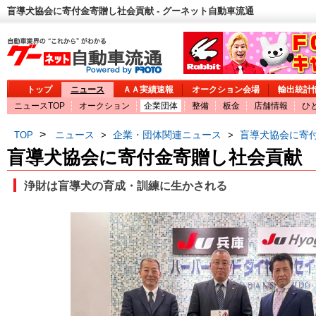
盲導犬協会に寄付金寄贈し社会貢献 - グーネット自動車流通
トップ
ニュース
ＡＡ実績速報
オークション会場
輸出統計
ニュースTOP
オークション
企業団体
整備
板金
店舗情報
ひ
>
ニュース
企業・団体関連ニュース
盲導犬協会に寄
TOP
>
>
盲導犬協会に寄付金寄贈し社会貢献
浄財は盲導犬の育成・訓練に生かされる