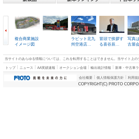
複合商業施設
ラビット北九
冒頭で挨拶す
写真は
イメージ図
州空港店…
る喜谷辰…
古屋
当サイトのあらゆる情報については、これを転用することはできません。当サイト上の
トップ
ニュース
AA実績速報
オークション会場
輸出統計情報
新車・中古車
会社概要
個人情報保護方針
利用規
COPYRIGHT(C) PROTO CORPOR