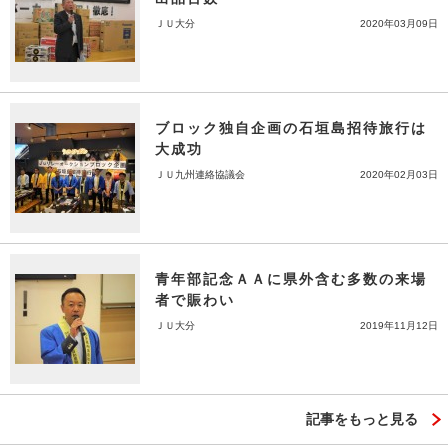
ＪＵ大分
2020年03月09日
ブロック独自企画の石垣島招待旅行は
大成功
ＪＵ九州連絡協議会
2020年02月03日
青年部記念ＡＡに県外含む多数の来場
者で賑わい
ＪＵ大分
2019年11月12日
記事をもっと見る