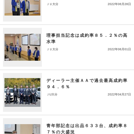
ＪＵ大分
2022年06月28日
理事担当記念は成約率８５．２％の高
水準
ＪＵ大分
2022年06月01日
ディーラー主催ＡＡで過去最高成約率
９４．６％
ＪU大分
2022年04月27日
青年部記念は出品６３３台、成約率８
７％の大盛況