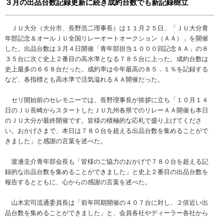
３月の出品台数記録更新に続き成約台数でも新記録樹立
ＪＵ大分（大分市、長野浩二理事長）は１１月２５日、「ＪＵ大分青
年部記念＆オールＪＵ全国リレーオートオークション（ＡＡ）」を開催
した。出品台数は３月４日開催「青年部担当１０００回記念ＡＡ」の８
３５台に次ぐ史上２番目の高水準となる７８５台に上った。成約台数は
史上最多の６６８台だった。成約率は今年最高の８５．１％を記録する
など、各指標とも高水準で活気溢れるＡＡ開催だった。
セリ開始前のセレモニーでは、長野理事長が挨拶に立ち「１０月１４
日のＪＵ長崎からスタートしたＪＵ九州各県でのリレーＡＡ開催も本日
のＪＵ大分が最終開催です。皆様の積極的な応札で盛り上げてくださ
い。おかげさまで、本日は７８０台を超える出品台数を集めることがで
きました」と感謝の言葉を述べた。
渡邊圭介青年部会長も「皆様のご協力のおかげで７８０台を超える記
録的な出品台数を集めることができました」と史上２番目の出品台数を
報告するとともに、心からの感謝の言葉を述べた。
山木宏司流通委員長は「前年同期開催の４０７台に対し、２倍近い出
品台数を集めることができました」と、会員各社やディーラー各社から