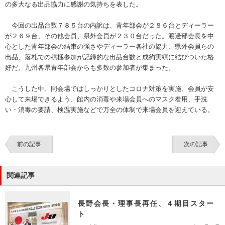
の多大なる出品協力に感謝の気持ちを表した。
今回の出品台数７８５台の内訳は、青年部会が２８６台とディーラー
が２６９台、その他会員、県外会員が２３０台だった。渡邊部会長を中
心とした青年部会の結束の強さやディーラー各社の協力、県外会員らの
出品、落札での積極参加が記録的な出品台数と成約実績に結びついた格
好だ。九州各県青年部会からも多数の参加者が集まった。
こうした中、同会場ではしっかりとしたコロナ対策を実施、会員が安
心して来場できるよう、館内の消毒や来場会員へのマスク着用、手洗
い・消毒の要請、検温実施などで万全の体制で来場会員を迎えている。
前の記事
次の記事
関連記事
長野会長・理事長再任、４期目スター
ト