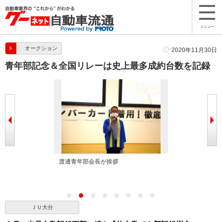
メニュー
オークション
2020年11月30日
青年部記念＆全国リレーは史上最多成約台数を記録
に青年部会メン
渡邊青年部会長が挨拶
長野理事長が冒
ＪＵ大分