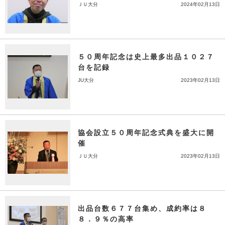
ＪＵ大分
2024年02月13日
５０周年記念は史上最多出品１０２７
台を記録
JU大分
2023年02月13日
協会設立５０周年記念式典を盛大に開
催
ＪＵ大分
2023年02月13日
出品台数６７７台集め、成約率は８
８．９％の高率