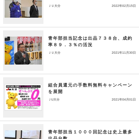
ＪＵ大分
2022年02月15日
青年部担当記念は出品７３８台、成約
率８９．３％の活況
ＪＵ大分
2021年11月30日
組合員還元の手数料無料キャンペーン
を展開
ＪU大分
2021年04月01日
青年部担当１０００回記念は史上最多
出品台数